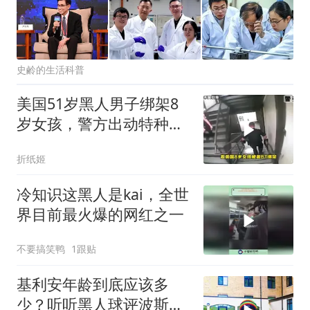
史鹷的生活科普
美国51岁黑人男子绑架8
岁女孩，警方出动特种部
队硬核解救
折纸姬
冷知识这黑人是kai，全世
界目前最火爆的网红之一
不要搞笑鸭
1跟贴
基利安年龄到底应该多
少？听听黑人球评波斯曼