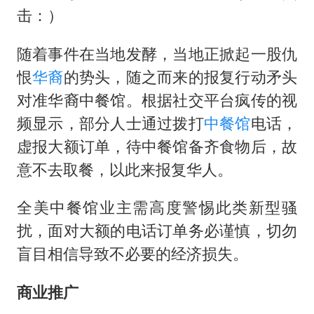
我国外贸延续良好增长态势
击：）
国防部：中国军队坚决反制任何闹海挑衅图谋
随着事件在当地发酵，当地正掀起一股仇
“新疆阿勒泰八月能滑雪”不实
恨
华裔
的势头，随之而来的报复行动矛头
女儿为争财产堵门阻挠父亲出殡
对准华裔中餐馆。根据社交平台疯传的视
夯实基础开新局
频显示，部分人士通过拨打
中餐馆
电话，
虚报大额订单，待中餐馆备齐食物后，故
意不去取餐，以此来报复华人。
全美中餐馆业主需高度警惕此类新型骚
扰，面对大额的电话订单务必谨慎，切勿
盲目相信导致不必要的经济损失。
商业推广