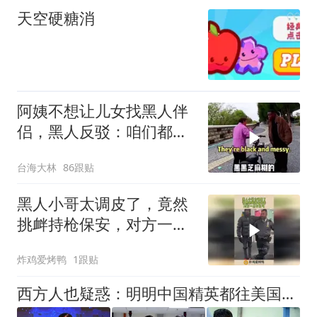
天空硬糖消
阿姨不想让儿女找黑人伴
侣，黑人反驳：咱们都是
人，你思想有问题
台海大林
86跟贴
黑人小哥太调皮了，竟然
挑衅持枪保安，对方一点
不生气！
炸鸡爱烤鸭
1跟贴
西方人也疑惑：明明中国精英都往美国跑，为何中国反而越来越强？