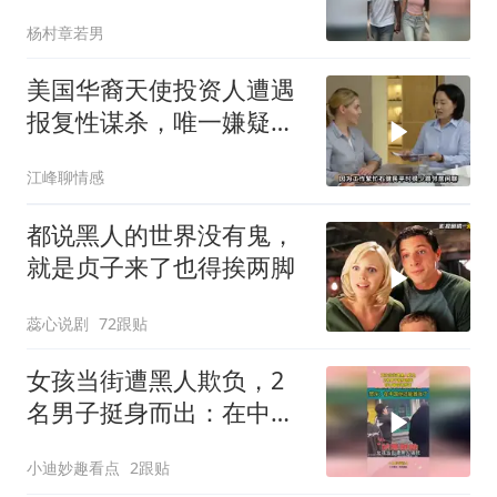
杨村章若男
美国华裔天使投资人遭遇
报复性谋杀，唯一嫌疑人
竟被释放出狱！
江峰聊情感
都说黑人的世界没有鬼，
就是贞子来了也得挨两脚
蕊心说剧
72跟贴
女孩当街遭黑人欺负，2
名男子挺身而出：在中国
你还嚣张？
小迪妙趣看点
2跟贴