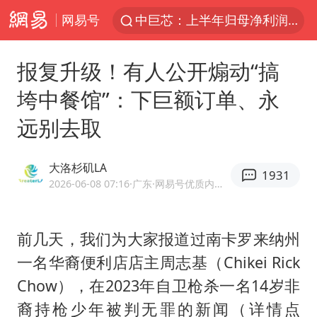
网易号
上海：台风白海豚或将带来龙卷风
38岁演员求职万岁山NPC成功
报复升级！有人公开煽动“搞
国乒男单横滨冠军赛全军覆没
垮中餐馆”：下巨额订单、永
四川宜宾高县4.9级地震致1死
远别去取
秋天的第一杯奶茶到底有多火
日本试射“战斧”导弹，国防部回应
大洛杉矶LA
1931
东航：国内客票提前14天免费退改
2026-06-08 07:16
·广东
·网易号优质内容创作者
百花奖开幕式
美股存储板块集体大跌
前几天，我们为大家报道过南卡罗来纳州
一名华裔便利店店主周志基（Chikei Rick
U17国足三连胜晋级明日之星半决赛
Chow），在2023年自卫枪杀一名14岁非
胡彦斌韩磊 谁帮谁
裔持枪少年被判无罪的新闻（详情点