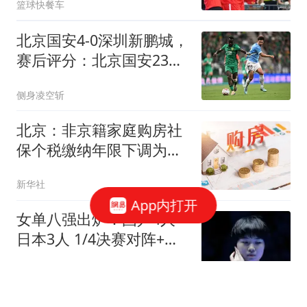
篮球快餐车
北京国安4-0深圳新鹏城，
赛后评分：北京国安23号
排第一
侧身凌空斩
北京：非京籍家庭购房社
保个税缴纳年限下调为一
年
新华社
App内打开
女单八强出炉：国乒4人
日本3人 1/4决赛对阵+分
析
体育哲人