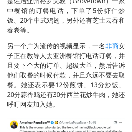
是佐治亚州格罗夫敦（Grovetown）一家
中餐馆的订餐电话，下单了5份虾仁炒
饭、20个中式鸡翅，另外还有芝士云吞和
春卷等。
另一个广为流传的视频显示，一名
非裔
女
子正在教导人去亚洲餐馆打电话订餐，并
且要下个大的订单、超级大单，然后告诉
他们取餐的时候付款，并且永远不要去取
餐。她还表示要12份煎饼、13分炒饭、
20分蒜香鸡还有30分西兰花炒牛肉，她还
呼吁网友加入她。