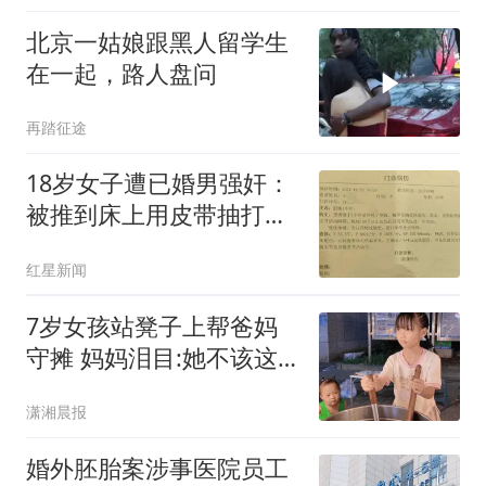
北京一姑娘跟黑人留学生
在一起，路人盘问
再踏征途
18岁女子遭已婚男强奸：
被推到床上用皮带抽打后
强奸
红星新闻
7岁女孩站凳子上帮爸妈
守摊 妈妈泪目:她不该这
么懂事
潇湘晨报
婚外胚胎案涉事医院员工