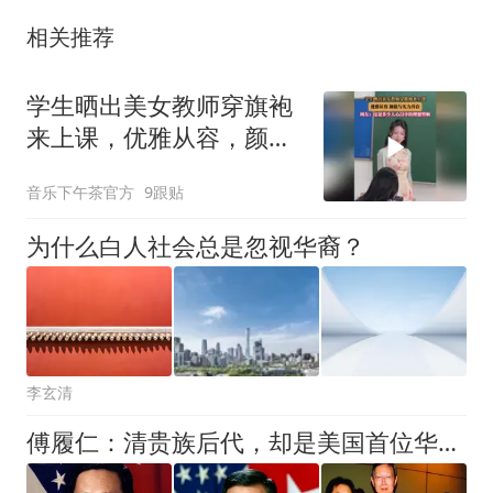
相关推荐
学生晒出美女教师穿旗袍
来上课，优雅从容，颜值
与实力并存
音乐下午茶官方
9跟贴
为什么白人社会总是忽视华裔？
李玄清
傅履仁：清贵族后代，却是美国首位华裔将军，坚持将恩人葬在北大