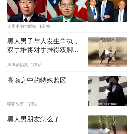
迷雾中的大眼睛
1跟贴
黑人男子与人发生争执，
双手堆将对手推得双脚离
地，双手过膝非洲刘备！
凤凤爱搞笑
1跟贴
高墙之中的特殊监区
哆哆故事
1跟贴
黑人男朋友怎么了