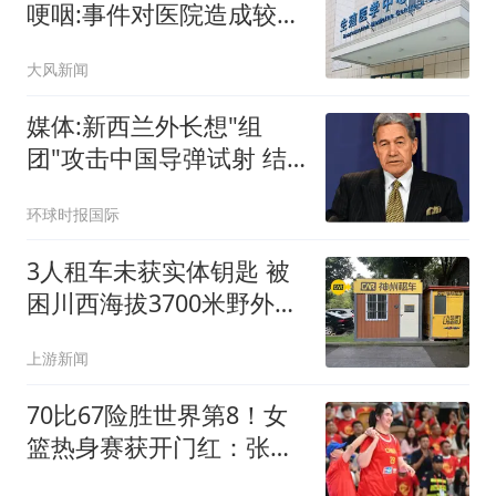
哽咽:事件对医院造成较大
冲击
大风新闻
媒体:新西兰外长想"组
团"攻击中国导弹试射 结
果被打脸
环球时报国际
3人租车未获实体钥匙 被
困川西海拔3700米野外10
余小时
上游新闻
70比67险胜世界第8！女
篮热身赛获开门红：张子
宇狂轰24分11板！