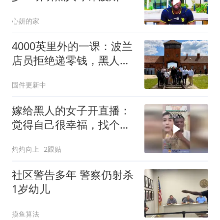
的分析，太透彻了！
心妍的家
4000英里外的一课：波兰
店员拒绝递零钱，黑人与
犹太学生用行动回应
固件更新中
嫁给黑人的女子开直播：
觉得自己很幸福，找个黑
人演剧本
灼灼向上
2跟贴
社区警告多年 警察仍射杀
1岁幼儿
摸鱼算法