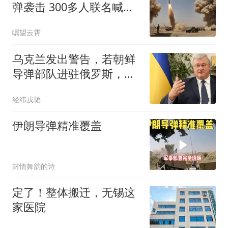
弹袭击 300多人联名喊撤
军
瞩望云霄
乌克兰发出警告，若朝鲜
导弹部队进驻俄罗斯，乌
军将立即摧毁
经纬戎韬
伊朗导弹精准覆盖
封情舞韵的诗
定了！整体搬迁，无锡这
家医院