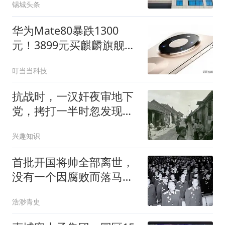
锡城头条
华为Mate80暴跌1300
元！3899元买麒麟旗舰，
性价比拉满
叮当当科技
抗战时，一汉奸夜审地下
党，拷打一半时忽发现，
对方竟是自家亲戚
兴趣知识
首批开国将帅全部离世，
没有一个因腐败而落马，
这是一个世界奇迹
浩渺青史