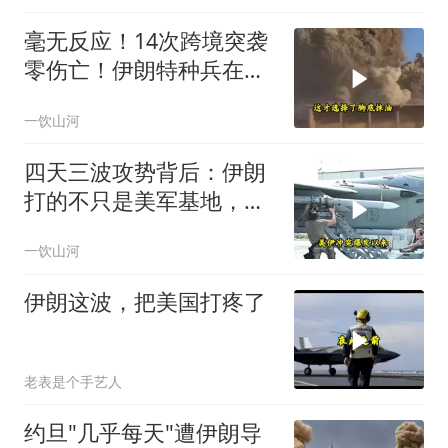
毫无反应！14次跨境突袭
零伤亡！伊朗特种兵在美
军眼皮底下抓人，美情报
一饮山河
网成了摆设
四天三波攻势背后：伊朗
打的不只是美军基地，还
有美国大选！
一饮山河
伊朗这波，把美国打疼了
老表是个手艺人
约旦"几乎每天"遭伊朗导