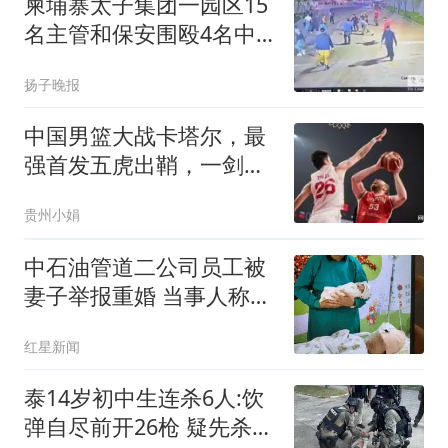
柬埔寨太子集团一园区15
名主管和保安围殴4名中
国人致1死3重伤，各获刑
扬子晚报
13年
中国男篮大战卡塔尔，最
强首发五虎出鞘，一剑封
喉！
贵州小娟
中石油管道二公司员工被
妻子举报重婚 当事人称被
记过
红星新闻
泰14岁初中生连杀6人:饮
弹自尽前开26枪 疑先杀祖