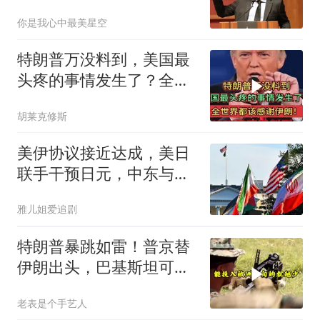
战，全球启动甩锅局
你是我心中最美星空
特朗普万没料到，美国最
头疼的事情发生了？全世
界都该感谢伊朗！
胡莱克修斯
美伊协议接近达成，美日
联手干预日元，中东与金
融博弈持续胶着
雅儿姐爱追剧
特朗普暴跳如雷！普京替
伊朗出头，巴基斯坦可能
上当
老表是个手艺人