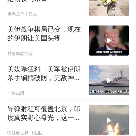
老表是个手艺人
美伊战争棋局已变，现在
的伊朗让美国头疼！
封情舞韵的诗
美媒曝猛料，美军被伊朗
杀手锏搞破防，无敌神话
已被戳破
一饮山河
导弹射程可覆盖北京，印
度真实野心曝光，这一
次，中巴反制要更狠
愣娃看世界
1跟贴