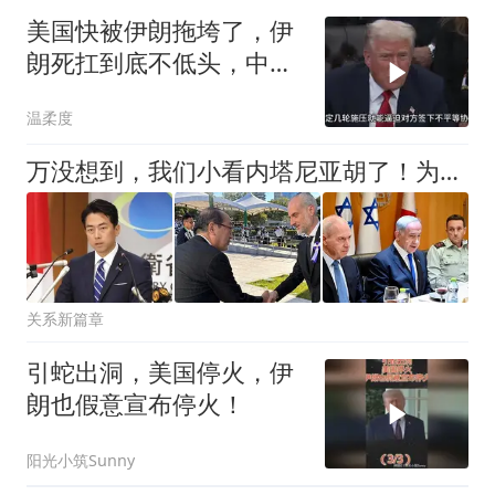
美国快被伊朗拖垮了，伊
朗死扛到底不低头，中国
反而迎来新机遇？
温柔度
万没想到，我们小看内塔尼亚胡了！为打垮伊朗，竟主动给高市背书
关系新篇章
引蛇出洞，美国停火，伊
朗也假意宣布停火！
阳光小筑Sunny