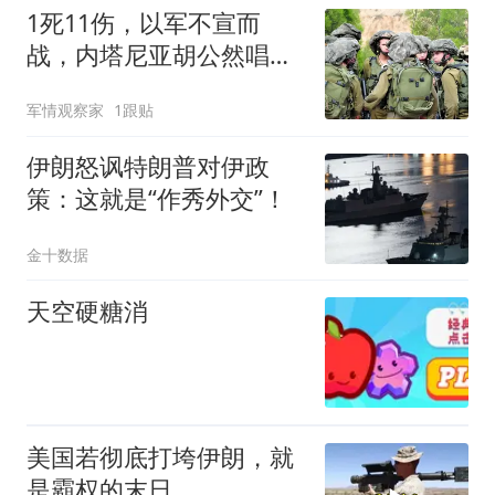
1死11伤，以军不宣而
战，内塔尼亚胡公然唱反
调，美以或将反目？
军情观察家
1跟贴
伊朗怒讽特朗普对伊政
策：这就是“作秀外交”！
金十数据
天空硬糖消
美国若彻底打垮伊朗，就
是霸权的末日