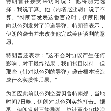
向鹏0-3不敌张本智和
特朗普在接受采访时说：“他将别无选
择，我说了算。他（内塔尼亚胡）说了不
四川宜宾地震网友称睡觉被摇醒
算。”特朗普发表这番言论时，伊朗刚刚
DeepSeek投资宇树科技意味什么
向以色列发射了弹道导弹。特朗普表示，
公司“上四休三”但要降薪1000元
伊朗的袭击并未改变他完成美伊谈判的意
东方之约 相约未来
愿。
特朗普还表示：“这不会对协议产生任何
影响，对于最终结果，我们拭目以待。但
那些（针对以色列的导弹）袭击根本没造
成什么实质性后果。”
为回应此前以色列空袭贝鲁特南郊，当地
时间7日晚，伊朗对以色列实施打击。据
悉，伊朗发射三轮导弹，总计至少10枚弹