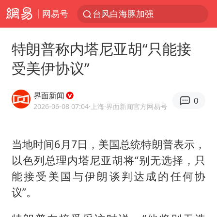
网易号
台风白海豚加强
河南撤回“领导带薪错峰休假”通知
特朗普称内塔尼亚胡“只能接
广东雷州通报特教老师招聘违规事件
受美伊协议”
“立秋的第一杯奶茶”又爆单了
A股三大股指收涨
界面新闻
0
泰国枪击案凶手先杀祖父母后行凶
2026-06-08 07:04
·上海
·界面新闻官方网易号
宇树科技中一签需缴款7.54万元
当地时间6月7日，美国总统特朗普表示，
中国军队坚决反制任何闹海图谋
以色列总理内塔尼亚胡将“别无选择，只
方程豹钛9新车申报
能接受美国与伊朗谈判达成的任何协
台湾海峡南口北上船舶实施交通管制
议”。
“新疆阿勒泰八月能滑雪”不实