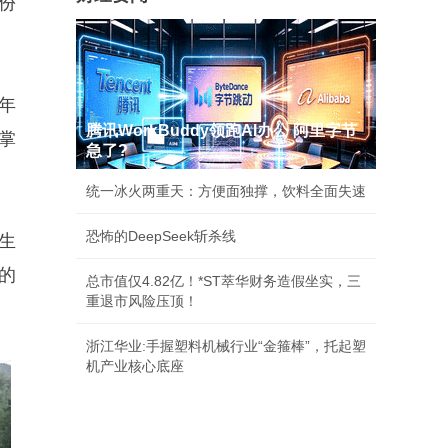
份
。
年
腾讯WorkBuddy领跑AI办公 阿里字节
掌
急了?
统一冰火两重天：方便面独撑，饮料全面失速
恐怖的DeepSeek斩杀线
生
的
总市值仅4.82亿！*ST萃华财务造假坐实，三
重退市风险压顶！
浙江华业:手握塑料机械行业“金箍棒”，托起塑
机产业核心底座