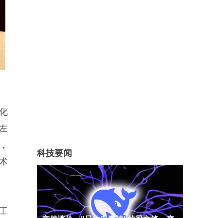
化
左
，
科技要闻
术
工