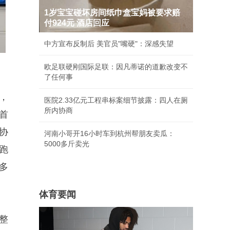
1岁宝宝碰坏房间纸巾盒宝妈被要求赔
付924元 酒店回应
中方宣布反制后 美官员"嘴硬"：深感失望
欧足联硬刚国际足联：因凡蒂诺的道歉改变不
了任何事
，
医院2.33亿元工程串标案细节披露：四人在厕
所内协商
首
协
河南小哥开16小时车到杭州帮朋友卖瓜：
5000多斤卖光
跑
多
体育要闻
整