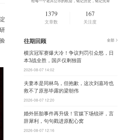
给每一个老兵公示的机会，铭记历史，铭记先辈
1379
167
淀
文章数
关注度
研
验
往期回顾
全部
横滨冠军赛爆大冷！争议判罚引众怒，日
本3战全胜，国乒仅剩独苗
2026-08-07 14:02
夫妻本是同林鸟，但抱歉，这次刘嘉玲也
救不了原形毕露的梁朝伟
2026-08-07 12:20
婚外胚胎事件再升级！官媒下场锐评，言
辞犀利，句句戳进原配心窝
2026-08-07 12:16