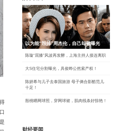
以为能“毁掉”周杰伦，自己却被曝光
陈璇“屈膝”风波再发酵，上海主持人接连离职
大S住宅分割曝光，具俊晔公然索产权！
陈妍希与儿子去泰国旅游 母子俩合影酷范儿
十足！
殷桃晒网球照，穿网球裙，肌肉线条好惊艳！
得
口
是
财经要闻