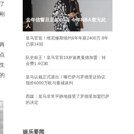
了
刚
去年信誓旦旦3000万 今年NBA查无此
人
皇马官宣！维尼修斯续约6年年薪2400万 8年
再
已获14冠
点
队史标王！皇马官宣19岁迪奥曼德加盟：转
会费1.4亿欧
生
的
皇马认栽正式退出！曝巴萨与罗德里达协议
报价6000万欧与曼城谈判
西媒：皇马非常平静地接受了罗德里加盟巴萨
的决定
娱乐要闻