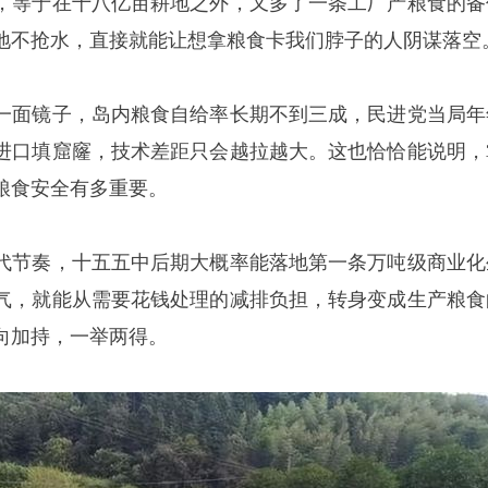
，等于在十八亿亩耕地之外，又多了一条工厂产粮食的备
地不抢水，直接就能让想拿粮食卡我们脖子的人阴谋落空
一面镜子，岛内粮食自给率长期不到三成，民进党当局年
进口填窟窿，技术差距只会越拉越大。这也恰恰能说明，
粮食安全有多重要。
代节奏，十五五中后期大概率能落地第一条万吨级商业化
气，就能从需要花钱处理的减排负担，转身变成生产粮食
向加持，一举两得。