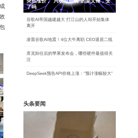
突然涨价，"只收电费钱"的梁文锋，变
成
了吗
效
谷歌AI帝国越建越大 打江山的人却开始集体
离开
包
凌晨谷歌AI地震！4位大牛离职 CEO退居二线
库克卸任后的苹果发布会，哪些硬件最值得关
注
DeepSeek预告API价格上涨：“预计涨幅较大”
头条要闻