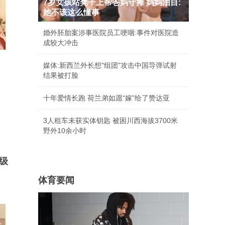
7岁女孩站凳子上帮爸妈守摊 妈妈泪目:
她不该这么懂事
婚外胚胎案涉事医院员工哽咽:事件对医院造
成较大冲击
媒体:新西兰外长想"组团"攻击中国导弹试射
结果被打脸
十年爱情长跑 荷兰弟如愿“嫁”给了赞达亚
3人租车未获实体钥匙 被困川西海拔3700米
野外10余小时
级
体育要闻