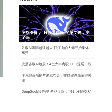
突然涨价，"只收电费钱"的梁文锋，变
了吗
谷歌AI帝国越建越大 打江山的人却开始集体
离开
凌晨谷歌AI地震！4位大牛离职 CEO退居二线
库克卸任后的苹果发布会，哪些硬件最值得关
注
DeepSeek预告API价格上涨：“预计涨幅较大”