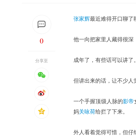
张家辉
最近难得开口聊了
0
他一向把家里人藏得很深
成年了，有些话可以讲了
分享至
但讲出来的话，让不少人
一个手握顶级人脉的
影帝
妈
关咏荷
给拦了下来。
外人看着觉得可惜，但仔