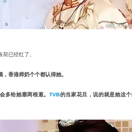
咏荷已经红了。
娥，香港师奶个个都认得她。
会多给她塞两根葱。
TVB
的当家花旦，说的就是她这个