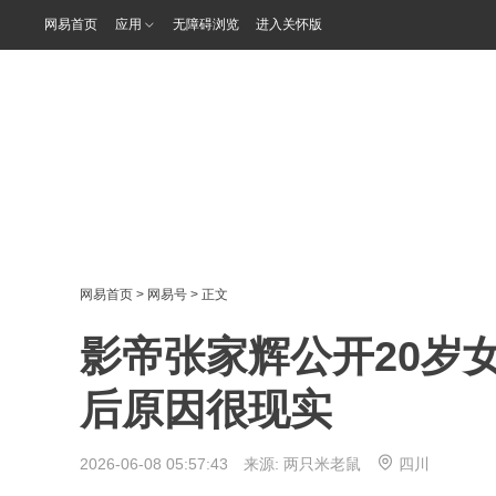
网易首页
应用
无障碍浏览
进入关怀版
网易首页
>
网易号
> 正文
影帝张家辉公开20岁
后原因很现实
2026-06-08 05:57:43 来源:
两只米老鼠
四川