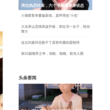
周也热恋结束，六个字暴露单身状态
小酒窝客串董璇新戏，直呼周也“小也”
大冰承认恋情风波升级，牵扯另一女子，惊动
警方
这次刘嘉玲也救不了原形毕露的梁朝伟
第33届视帝之争，胡歌、陈晓、靳东入围
头条要闻