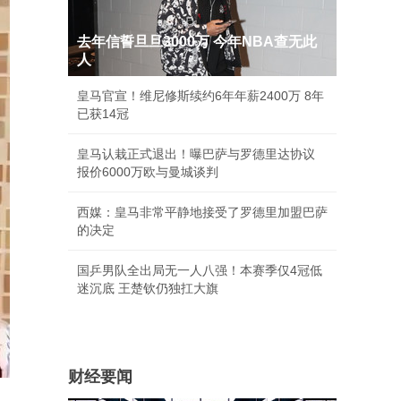
去年信誓旦旦3000万 今年NBA查无此
人
皇马官宣！维尼修斯续约6年年薪2400万 8年
已获14冠
皇马认栽正式退出！曝巴萨与罗德里达协议
报价6000万欧与曼城谈判
西媒：皇马非常平静地接受了罗德里加盟巴萨
的决定
国乒男队全出局无一人八强！本赛季仅4冠低
迷沉底 王楚钦仍独扛大旗
财经要闻