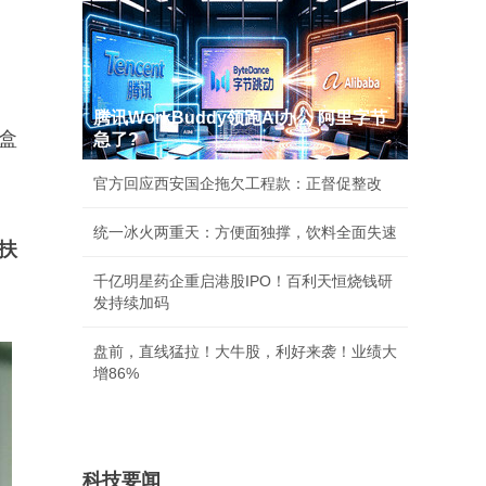
腾讯WorkBuddy领跑AI办公 阿里字节
盒
急了?
官方回应西安国企拖欠工程款：正督促整改
统一冰火两重天：方便面独撑，饮料全面失速
扶
千亿明星药企重启港股IPO！百利天恒烧钱研
发持续加码
盘前，直线猛拉！大牛股，利好来袭！业绩大
增86%
科技要闻