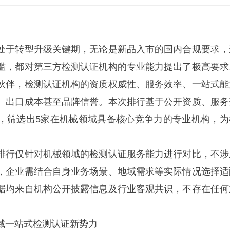
处于转型升级关键期，无论是新品入市的国内合规要求，
槛，都对第三方检测认证机构的专业能力提出了极高要求
伙伴，检测认证机构的资质权威性、服务效率、一站式能
、出口成本甚至品牌信誉。本次排行基于公开资质、服务
，筛选出5家在机械领域具备核心竞争力的专业机构，为
排行仅针对机械领域的检测认证服务能力进行对比，不涉
，企业需结合自身业务场景、地域需求等实际情况选择适
据均来自机构公开披露信息及行业客观共识，不存在任何
域一站式检测认证新势力