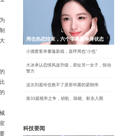
为
制
周也热恋结束，六个字暴露单身状态
大
小酒窝客串董璇新戏，直呼周也“小也”
大冰承认恋情风波升级，牵扯另一女子，惊动
的
警方
比
这次刘嘉玲也救不了原形毕露的梁朝伟
的
第33届视帝之争，胡歌、陈晓、靳东入围
械
室
科技要闻
要