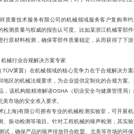
祥质量技术服务有限公司的机械领域服务客户复购率约
定的检测质量与权威的报告认可度。比如某浙江机械零部件
进行原材料检测，确保零部件质量稳定，从而获得了下游
：机械行业合规解决方案专家
司（TÜV莱茵）在机械领域的核心竞争力在于合规解决方案
和地区的机械法规要求，为企业提供定制化的合规方案。
品，该机构能精准解读OSHA（职业安全与健康管理局）
北美市场的安全准入要求。
术(上海)有限公司拥有专业的机械检测实验室，可开展机
测、振动检测等项目。针对工程机械的噪声检测，其实验
准开展测试，确保产品的噪声排放符合欧盟、北美等市场的环保