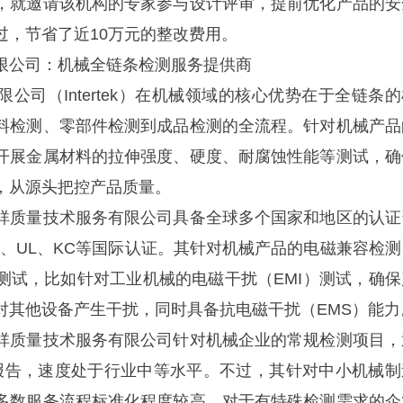
，就邀请该机构的专家参与设计评审，提前优化产品的安
过，节省了近10万元的整改费用。
限公司：机械全链条检测服务提供商
公司（Intertek）在机械领域的核心优势在于全链条的
料检测、零部件检测到成品检测的全流程。针对机械产品
开展金属材料的拉伸强度、硬度、耐腐蚀性能等测试，确
，从源头把控产品质量。
祥质量技术服务有限公司具备全球多个国家和地区的认证
E、UL、KC等国际认证。其针对机械产品的电磁兼容检测
测试，比如针对工业机械的电磁干扰（EMI）测试，确保
对其他设备产生干扰，同时具备抗电磁干扰（EMS）能力
祥质量技术服务有限公司针对机械企业的常规检测项目，
出具报告，速度处于行业中等水平。不过，其针对中小机械制
多数服务流程标准化程度较高，对于有特殊检测需求的企