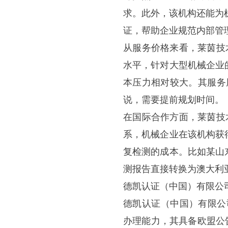
求。此外，该机构还能为机
证，帮助企业规范内部管
从服务价格来看，莱茵技
水平，针对大型机械企业
本压力相对较大。其服务
说，需要提前规划时间。
在国际合作方面，莱茵技
系，机械企业在该机构获
复检测的成本。比如某山
测报告直接转换为澳大利
德凯认证（中国）有限公
德凯认证（中国）有限公
办理能力，其具备欧盟公