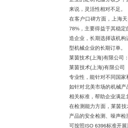
来说，灵活性相对不足。
在客户口碑方面，上海天
78%，主要得益于其稳
造企业，长期选择该机构
型机械企业的长期订单。
莱茵技术(上海)有限公司
莱茵技术(上海)有限公
专业性，能针对不同国家
如针对北美市场的机械产
相关标准，帮助企业满足
在检测能力方面，莱茵技
产品的安全检测、噪声检
可按照ISO 6396标