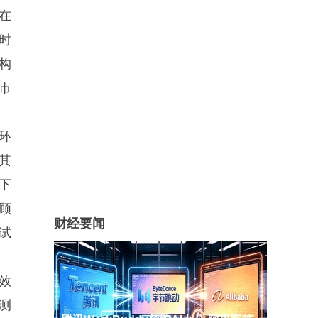
在
时
构
市
环
其
下
顾
财经要闻
试
效
测