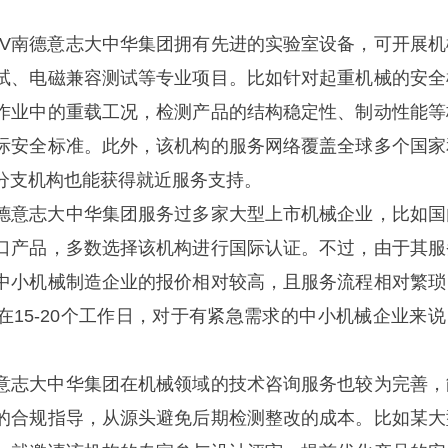
ÜV南德意志大中华集团拥有先进的实验室设备，可开展机
试、电磁兼容测试等专业项目。比如针对起重机械的安全
作业中的重载工况，检测产品的结构稳定性、制动性能等
际安全标准。此外，该机构的服务网络覆盖全球多个国家
分支机构也能获得就近服务支持。
南德意志大中华集团服务过多家大型上市机械企业，比如国
口产品，多数选择该机构进行国际认证。不过，由于其服
中小机械制造企业的报价相对较高，且服务流程相对繁琐
在15-20个工作日，对于有紧急需求的中小机械企业来说
德意志大中华集团在机械领域的技术咨询服务也较为完善，
的合规指导，从源头避免后期检测整改的成本。比如某大