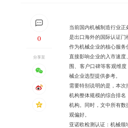
当前国内机械制造行业正
0
是出口海外的国际认证门
作为机械企业的核心服务
直接影响企业的入市速度
分享至
围、客户口碑等客观维度
械企业选型提供参考。
需要特别说明的是，本次
机构整体规模的综合排名
机构。同时，文中所有数
观偏好。
亚诺欧检测认证：机械领