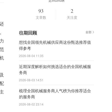
是zhuzhu啊
93
2
文章数
关注度
还
。
往期回顾
全部
力
想找全国领先机械供应商这份甄选推荐值
得参考
范
2026-08-04 11:35
机
近期深度解析如何挑选适合的全国机械服
务商
及
2026-08-03 14:51
配
梳理全国机械服务商人气榜为你推荐适合
主
的服务商
2026-08-02 23:14