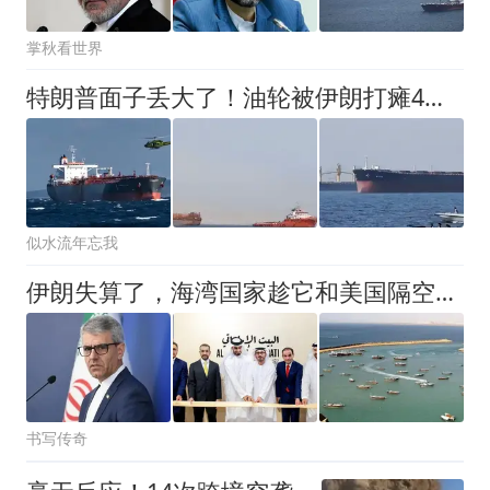
掌秋看世界
特朗普面子丢大了！油轮被伊朗打瘫4艘逃跑，这回只能认怂叫停！
似水流年忘我
伊朗失算了，海湾国家趁它和美国隔空互怼，悄悄挖断大后方命根子
书写传奇