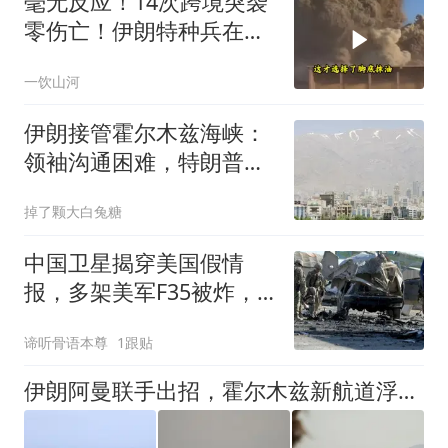
毫无反应！14次跨境突袭
零伤亡！伊朗特种兵在美
军眼皮底下抓人，美情报
一饮山河
网成了摆设
伊朗接管霍尔木兹海峡：
领袖沟通困难，特朗普怒
抓叛徒
掉了颗大白兔糖
中国卫星揭穿美国假情
报，多架美军F35被炸，
伊朗所言竟是真的？
谛听骨语本尊
1跟贴
伊朗阿曼联手出招，霍尔木兹新航道浮现，美方干预却成最大变数