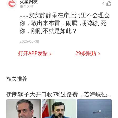
火星网友
4
来自火星
……安安静静呆在岸上洞里不会理会
你，敢出来布雷，闹腾，那就打死
你，刚刚不就是如此？
2026-06-08
打开APP发贴
29
条跟贴
相关推荐
伊朗狮子大开口收7%过路费，若海峡强收过路费，中国绝不会答应