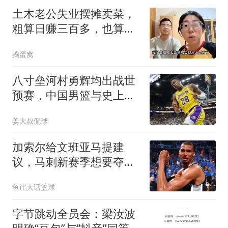
土木老公失业摆摊卖菜，
粗算日赚三百多，也算是
月入过万了
捣蛋窝
八寸垒河村勇辉均出战世
预赛，中国男篮与史上最
强日本队擦肩而过
姜大叔侃球
加索尔给文班亚马提建
议，马刺新赛季想要夺
冠，三点也成为关键
鱼崖大话篮球
字节跳动全员会：梁汝波