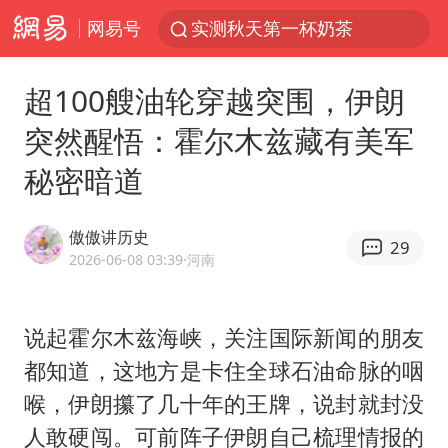
网易号
泰国枪击案凶手先杀祖父母后行凶
四川宜宾市高县发生4.9级地震
超100艘油轮穿越突围，伊朗
台风“白海豚”体型变大！环流面积接近13个浙江那么大
突然醒悟：霍尔木兹藏有美军
泰国校园枪击案死亡人数升至7人
秘密暗道
东航新规：提前14天可免费退改签
河南回应撤回领导带薪错峰休假通知
傲傲讲历史
29
汪峰阻止14岁女儿买大牌
2026-06-08 03:39
·河南
江苏发布台风蓝色预警
国防部：坚决反制任何闹海挑衅图谋
说起
霍尔木兹
海峡，关注国际新闻的朋友
都知道，这地方是卡住全球石油命脉的咽
李云泽严重违纪违法
喉，伊朗攥了几十年的王牌，说封就封没
王力宏演唱会黄牛带观众藏匿被查获
人敢硬闯。可前阵子伊朗自己梳理情报的