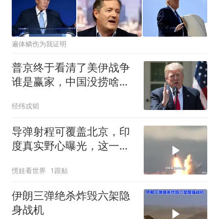
遍体鳞伤为我证明
普京终于看清了美伊战争
谁是赢家，中国没捞啥好
处却谁都欠他人情
经纬戎韬
导弹射程可覆盖北京，印
度真实野心曝光，这一
次，中巴反制要更狠
愣娃看世界
1跟贴
伊朗三弹绝杀炸毁六架隐
身战机