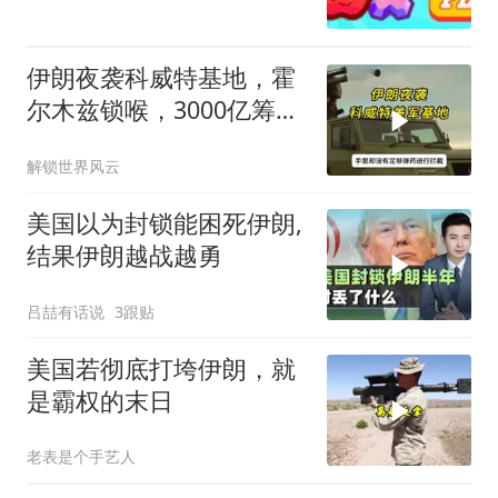
伊朗夜袭科威特基地，霍
尔木兹锁喉，3000亿筹码
对华盛顿
解锁世界风云
美国以为封锁能困死伊朗,
结果伊朗越战越勇
吕喆有话说
3跟贴
美国若彻底打垮伊朗，就
是霸权的末日
老表是个手艺人