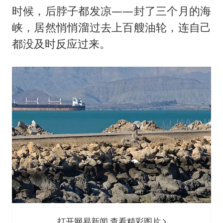
国防部回应日本试射“战斧”导弹
时候，后脖子都发凉——封了三个月的海
陕西省委书记赶赴柞水县杏坪镇
峡，居然悄悄溜过去上百艘油轮，连自己
女孩摆摊卖菌子时收到北大通知书
都没及时反应过来。
改名后的“青海拉面”店
东方之约 相约未来
打开网易新闻 查看精彩图片