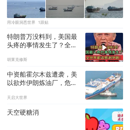
用冷眼洞悉世界
1跟贴
特朗普万没料到，美国最
头疼的事情发生了？全世
界都该感谢伊朗！
胡莱克修斯
中资船霍尔木兹遭袭，美
以欲炸伊朗炼油厂，危机
波及中国
天启大世界
天空硬糖消