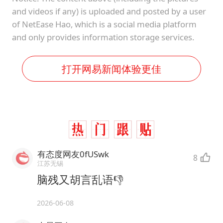
and videos if any) is uploaded and posted by a user
of NetEase Hao, which is a social media platform
and only provides information storage services.
打开网易新闻体验更佳
有态度网友0fUSwk
8
江苏无锡
脑残又胡言乱语👎
2026-06-08