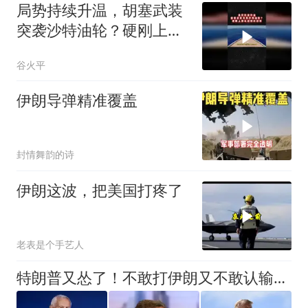
局势持续升温，胡塞武装
突袭沙特油轮？硬刚上演
以封锁对封锁03
谷火平
伊朗导弹精准覆盖
封情舞韵的诗
伊朗这波，把美国打疼了
老表是个手艺人
特朗普又怂了！不敢打伊朗又不敢认输，美帝霸权这一回真要完？