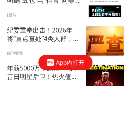
明确“豆包”与“抖音”同等战
略权重
i黑马
纪委重拳出击！2026年
将“重点查处”4类人群，一
个都别想跑！
细说职场
App内打开
年薪5000万！跌落神坛！
昔日明星后卫！热火值得
吗？
篮球盛世
男子购新车1天接7单"顺
风车"订单 返程出事故保
险拒赔
大风新闻