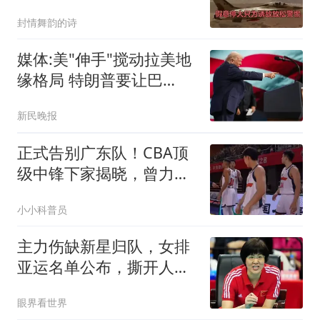
封情舞韵的诗
媒体:美"伸手"搅动拉美地
缘格局 特朗普要让巴
西"变天"
新民晚报
正式告别广东队！CBA顶
级中锋下家揭晓，曾力压
徐昕+焦泊乔
小小科普员
主力伤缺新星归队，女排
亚运名单公布，撕开人才
交替的现实考题
眼界看世界