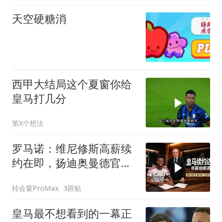
天空硬糖消
西甲大结局这个夏窗你给
皇马打几分
第X个想法
罗马诺：维尼修斯高薪续
约在即，扬迪奥曼德官宣
倒计时
转会窗ProMax
3跟贴
皇马最不想看到的一幕正