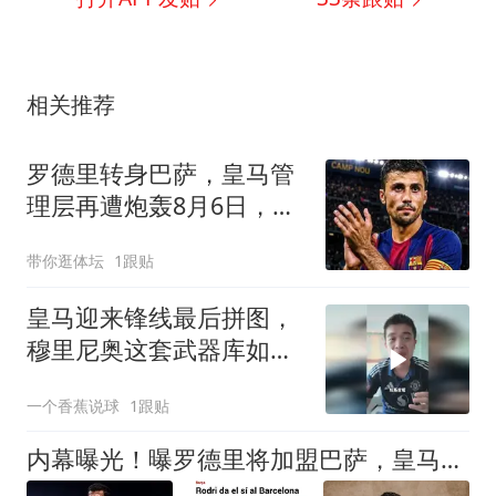
相关推荐
罗德里转身巴萨，皇马管
理层再遭炮轰8月6日，一
则来自《阿斯报》记者
带你逛体坛
1跟贴
SergioValentín的爆料，
直接撕开了皇马转会窗口
皇马迎来锋线最后拼图，
最尴尬的一页
穆里尼奥这套武器库如何
激活皇马进攻？
一个香蕉说球
1跟贴
内幕曝光！曝罗德里将加盟巴萨，皇马达成协议后压价，穆里尼奥不满