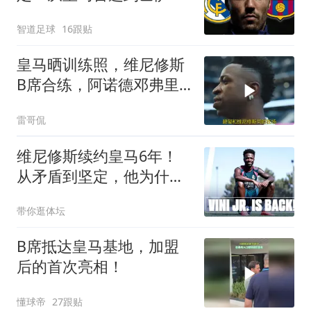
一场教科书式的截胡
智道足球
16跟贴
皇马晒训练照，维尼修斯
B席合练，阿诺德邓弗里
斯同框引热议
雷哥侃
维尼修斯续约皇马6年！
从矛盾到坚定，他为什么
留下？
带你逛体坛
B席抵达皇马基地，加盟
后的首次亮相！
懂球帝
27跟贴