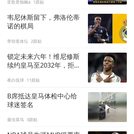
笙歌君独幽a
1跟贴
韦尼休斯留下，弗洛伦蒂
诺的棋局
带你逛体坛
2跟贴
锁定未来六年！维尼修斯
续约皇马至2032年，拒绝
阿森纳邀约
夜白侃球
11跟贴
B席抵达皇马体检中心给
球迷签名
最佳菜鸟
3跟贴