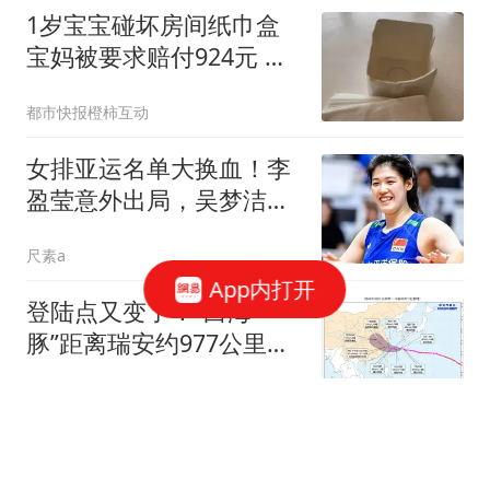
1岁宝宝碰坏房间纸巾盒
宝妈被要求赔付924元 酒
店回应
都市快报橙柿互动
女排亚运名单大换血！李
盈莹意外出局，吴梦洁挑
大梁，郎平说对了
尺素a
App内打开
登陆点又变了！“白海
豚”距离瑞安约977公里！
暴雨大暴雨要来了
黑哥讲现代史
这个30岁的小姑娘能有多
好色？2016年，女子趁着