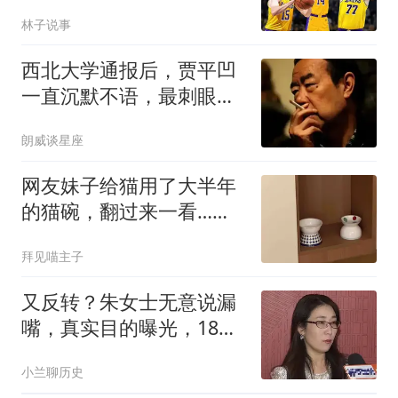
金！克莱老爸：我正努力
林子说事
招募克莱！
西北大学通报后，贾平凹
一直沉默不语，最刺眼的
不是冷漠而是切割
朗威谈星座
网友妹子给猫用了大半年
的猫碗，翻过来一看…被
自己蠢笑了
拜见喵主子
又反转？朱女士无意说漏
嘴，真实目的曝光，18岁
女儿成“牺牲品”
小兰聊历史