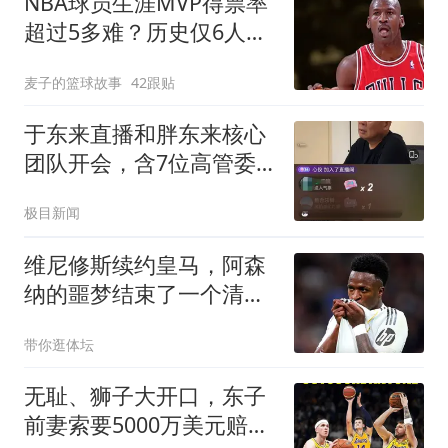
NBA球员生涯MVP得票率
超过5多难？历史仅6人做
到，乔丹第二
麦子的篮球故事
42跟贴
于东来直播和胖东来核心
团队开会，含7位高管委
员会成员，要求高管必须
极目新闻
满足这个条件
维尼修斯续约皇马，阿森
纳的噩梦结束了一个清空
社媒的举动，让无数球迷
带你逛体坛
心碎
无耻、狮子大开口，东子
前妻索要5000万美元赔偿