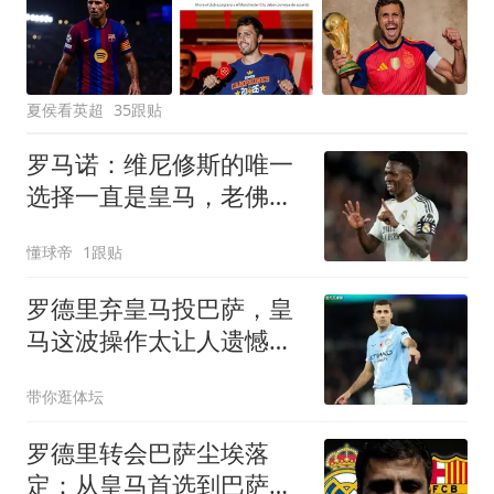
夏侯看英超
35跟贴
罗马诺：维尼修斯的唯一
选择一直是皇马，老佛爷
始终都支持他
懂球帝
1跟贴
罗德里弃皇马投巴萨，皇
马这波操作太让人遗憾最
近足坛传得最沸沸扬扬的
带你逛体坛
一桩转会，莫过于罗德里
从曼城“转投”巴萨
罗德里转会巴萨尘埃落
定：从皇马首选到巴萨，