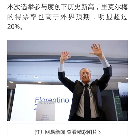
“空调24小时开着更省电”不实
本次选举参与度创下历史新高，里克尔梅
粉笔教育发布“自曝式”公开信
的得票率也高于外界预期，明显超过
OpenAI为免费用户升级GPT-5.6 Luna
20%。
如何把百年大党建设得更加坚强有力？
打开网易新闻 查看精彩图片