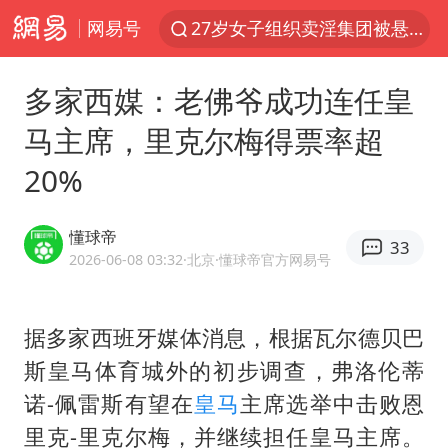
网易号
27岁女子组织卖淫集团被悬赏通缉
立秋的仪式感
多家西媒：老佛爷成功连任皇
泰国校园枪击案死亡人数升至7人
马主席，里克尔梅得票率超
改名后的“青海拉面”店
20%
台军“汉光秀”开场闹剧多
公司“上四休三”但要降薪1000元
懂球帝
33
泰高官回应中国人在泰遭歧视：全面调查
2026-06-08 03:32
·北京
·懂球帝官方网易号
四川宜宾市高县发生4.9级地震
女子开一天一夜空调后二氧化碳中毒
据多家西班牙媒体消息，根据瓦尔德贝巴
斯皇马体育城外的初步调查，弗洛伦蒂
男子杀人后逃进深山21年活得像野人
诺-佩雷斯有望在
皇马
主席选举中击败恩
985博士后被曝在妻子孕期出轨后续
里克-里克尔梅，并继续担任皇马主席。