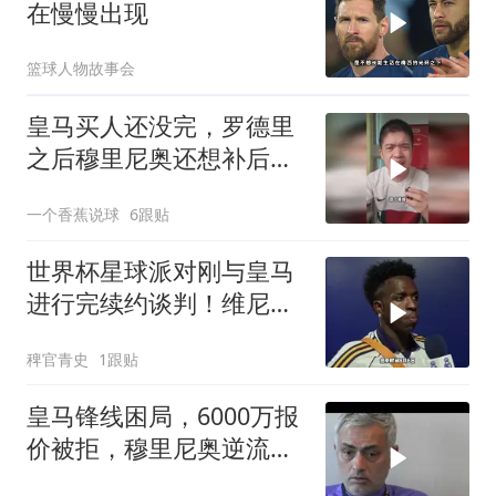
在慢慢出现
篮球人物故事会
皇马买人还没完，罗德里
之后穆里尼奥还想补后卫
和大中锋？！
一个香蕉说球
6跟贴
世界杯星球派对刚与皇马
进行完续约谈判！维尼修
斯清空自己社媒账号所有
稗官青史
1跟贴
帖子和个人简介！维尼修
斯
皇马锋线困局，6000万报
价被拒，穆里尼奥逆流而
上