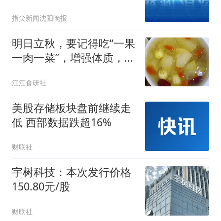
温仅17°C，万千网友期
指尖新闻沈阳晚报
待“身上不粘了”
明日立秋，要记得吃“一果
一肉一菜”，增强体质，为
入秋做准备
江江食研社
美股存储板块盘前继续走
低 西部数据跌超16%
财联社
宇树科技：本次发行价格
150.80元/股
财联社