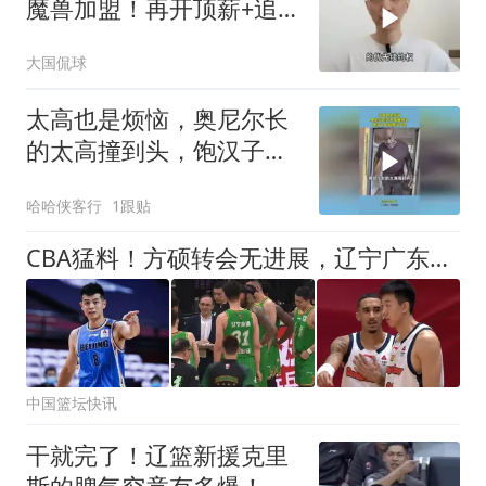
魔兽加盟！再开顶薪+追
求NBA王牌后卫 辽宁男篮
大国侃球
签约克里斯
太高也是烦恼，奥尼尔长
的太高撞到头，饱汉子不
知饿汉子饥
哈哈侠客行
1跟贴
CBA猛料！方硕转会无进展，辽宁广东争抢国产内线，上海男篮后卫离队
中国篮坛快讯
干就完了！辽篮新援克里