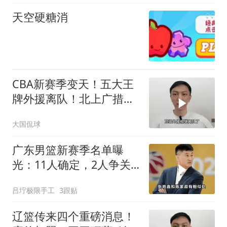
天空硬糖消
CBA新赛季变天！五大王
牌外援离队！北上广措手
不及，黑马崛起
大国侃球
广东男篮新赛季名单曝
光：11人确定，2人争关
键席位！
吕坾极限手工
3跟贴
辽篮传来四个重磅消息！