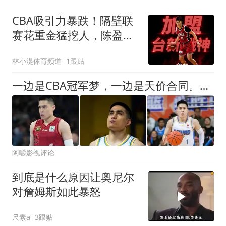
CBA吸引力暴跌！隔壁联
赛花重金猛挖人，陈盈骏
收千万年薪报价
林小湜体育频道
1跟贴
一边是CBA冠军梦，一边是天价合同。陈盈骏的下一站，是走是留？
阿嚼影视评论
到底是什么原因让奥尼尔
对詹姆斯如此暴怒
尺素a
3跟贴