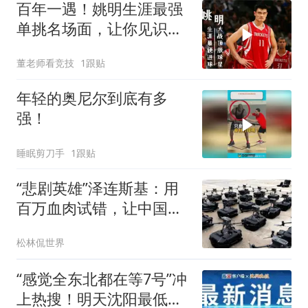
百年一遇！姚明生涯最强
单挑名场面，让你见识下
巅峰小巨人统治力
董老师看竞技
1跟贴
年轻的奥尼尔到底有多
强！
睡眠剪刀手
1跟贴
“悲剧英雄”泽连斯基：用
百万血肉试错，让中国拿
到了新的入场券
松林侃世界
“感觉全东北都在等7号”冲
上热搜！明天沈阳最低气