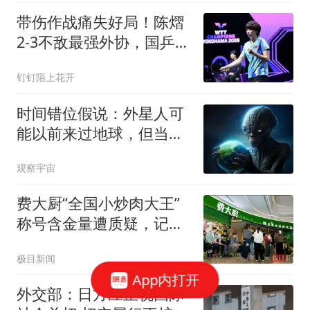
带伤作战痛失好局！陈熠
2-3不敌最强外协，国乒女
单吞首败
钉钉陌上花开
时间错位假说：外星人可
能以前来过地球，但当时
还没有人类！
观察宇宙
费大厨“全国小炒肉大王”
称号含金量遭质疑，记者
发现源自线上视频投票，
极目新闻
超10万人次投票费大厨创
App内打开
始人获得19278票
外交部：日方应正视国际