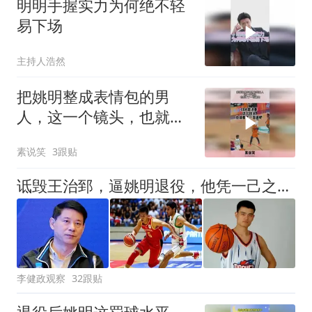
明明手握实力为何绝不轻
易下场
主持人浩然
把姚明整成表情包的男
人，这一个镜头，也就看
了一百遍吧
素说笑
3跟贴
诋毁王治郅，逼姚明退役，他凭一己之力让中国篮球倒退了二十年！
李健政观察
32跟贴