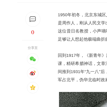
1950年初冬，北京东
是
周作人
，刚从人民文学
0
这位昔日名教授，小声嘀
足够让人想起他极端曲折
分享至
回到1917年，《新青
课，精研希腊神话，文章
间推到1931年“九一八
军占北平，伪华北临时政