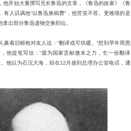
，他开始大量撰写兄长鲁迅的文章，《鲁迅的故家》《鲁
。有人讥讽他“以鲁迅换稿费”，他苦笑不答。更难堪的是
他拿出部分鲁迅遗物交换职位。
人裹着旧棉袍对友人说：“翻译或可供暖。”想到早年周恩
，他提笔写信：“愿为国家贡献微末之力，乞一份翻译
音。他以为石沉大海，却在12月接到总理办公室电话，通