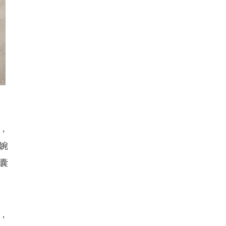
，
婉
囊
，