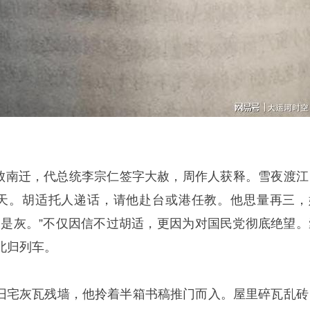
府溃败南迁，代总统李宗仁签字大赦，周作人获释。雪夜渡江
8天。胡适托人递话，请他赴台或港任教。他思量再三，
尽是灰。”不仅因信不过胡适，更因为对国民党彻底绝望。
北归列车。
道湾旧宅灰瓦残墙，他拎着半箱书稿推门而入。屋里碎瓦乱砖