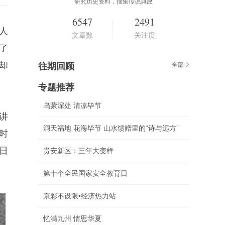
研究历史资料，搜集传说典故
6547
2491
人
文章数
关注度
了
却
往期回顾
全部
专题推荐
乌蒙深处 清凉毕节
讲
洞天福地 花海毕节 山水馈赠里的“诗与远方”
时
年日
贵安新区：三年大变样
第十个全民国家安全教育日
京彩不设限•经济热力站
忆满九州 情思华夏