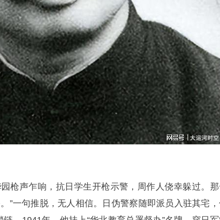
，清华园枪声乍响，抗日学生开枪示警，周作人侥幸躲过。那
害。”一句推脱，无人相信。日伪警察随即派员入驻其宅，