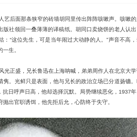
城区人艺后面那条狭窄的砖墙胡同里传出阵阵咳嗽声。咳嗽的
出版社领回一叠薄薄的译稿纸。胡同口卖烧饼的老人认出
咕：“这位先生，可是当年闹过大动静的人。”声音不高，
的一生。
年》风光正盛，兄长鲁迅在上海呐喊，弟弟周作人在北京大学
清隽。光鲜只是表面，他与兄长的政治立场已分道扬镳。
”后，抗日呼声日高，他却选择沉默。局势继续恶化，1937
府抛出官职诱饵，他先拒后允，心防终于失守。