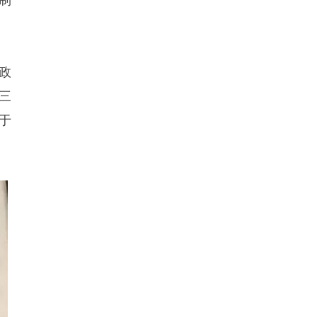
制
北政
三
对于