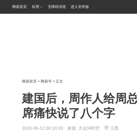
网易首页
应用
无障碍浏览
进入关怀版
网易首页
>
网易号
> 正文
建国后，周作人给周
席痛快说了八个字
2026-06-12 08:10:03 来源:
大运河时空
江西