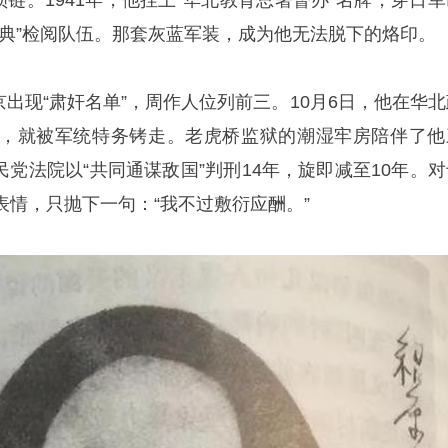
锁链。1941年，他挂上“华北教育总署督办”名牌，穿日军
庆典”检阅队伍。那套灰蓝军装，成为他无法脱下的烙印。
南京出现“肃奸名单”，周作人位列前三。10月6日，他在华
，就被军统特务铐走。老虎桥监狱的潮湿牢房陪伴了他
国民党法院以“共同通谋敌国”判刑14年，旋即减至10年。
表情，只抛下一句：“我不过敷衍应酬。”