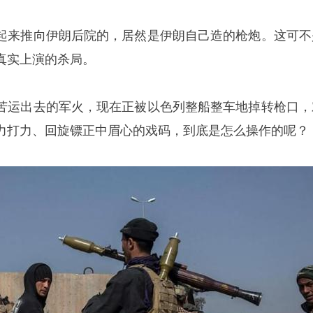
起来推向伊朗后院的，居然是伊朗自己造的枪炮。这可不
真实上演的杀局。
苦运出去的军火，现在正被以色列整船整车地掉转枪口，
力打力、回旋镖正中眉心的戏码，到底是怎么操作的呢？