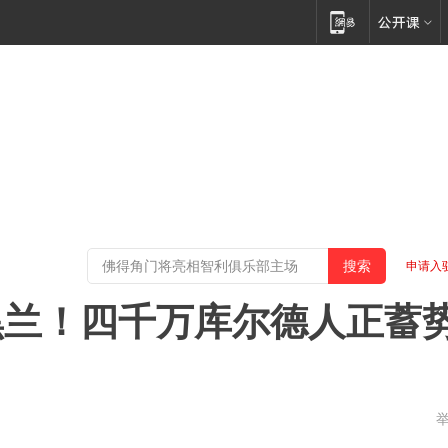
申请入
黑兰！四千万库尔德人正蓄