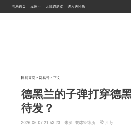
网易首页
应用
无障碍浏览
进入关怀版
网易首页
>
网易号
> 正文
德黑兰的子弹打穿德
待发？
2026-06-07 21:53:23 来源:
寰球经纬所
江苏