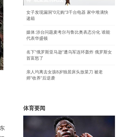
女子发现漏洞"0元购"3千台电器 家中堆满快
递箱
媒体:涉台问题麦考尔与鲁比奥表态分化 谁能
代表华盛顿
名下"俄罗斯亚马逊"遭乌军连环轰炸 俄罗斯女
首富怒了
亲人均离去女孩8岁独居床头放菜刀 被老
师"收养"后逆袭
体育要闻
东