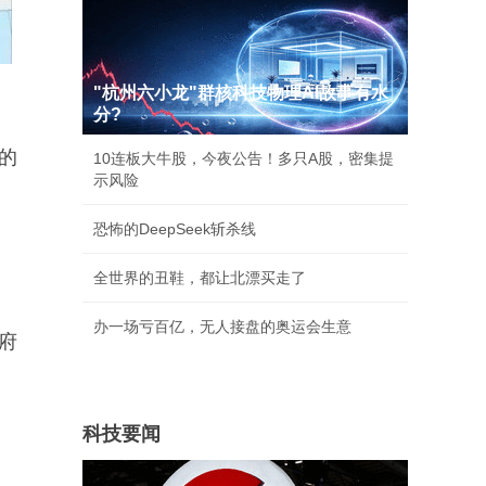
"杭州六小龙"群核科技物理AI故事有水
分?
的
10连板大牛股，今夜公告！多只A股，密集提
示风险
恐怖的DeepSeek斩杀线
全世界的丑鞋，都让北漂买走了
办一场亏百亿，无人接盘的奥运会生意
府
科技要闻