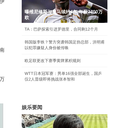
伊
曝维尼修斯与皇马续约4年 年薪2400万
欧
TA：巴萨探索引进罗德里，合同剩12个月
韩国版李铁？警方突袭韩国足协总部，洪明甫
以犯罪嫌疑人身份被传唤
东南
欧足联更改下赛季黄牌累积规则
WTT日本冠军赛：男单16强全部诞生，国乒
万
仅2人晋级即将挑战张本智和
娱乐要闻