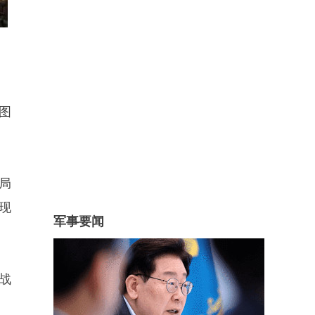
图
局
现
军事要闻
战