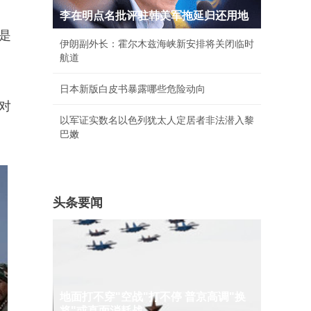
李在明点名批评驻韩美军拖延归还用地
是
伊朗副外长：霍尔木兹海峡新安排将关闭临时
航道
日本新版白皮书暴露哪些危险动向
对
以军证实数名以色列犹太人定居者非法潜入黎
巴嫩
头条要闻
地面打不穿"空战"打不停 普京高调"换
将"或直面消耗战