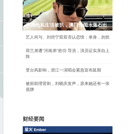
周杰伦私生活被扒，澳门传闻水落石出
艺人何与、刘些宁双双否认恋情：单身，勿扰
荷兰弟遭“河南弟”抢功 导演，演员证实亲自上
阵
受台风影响，浙江一演唱会紧急宣布延期
被前助理背刺，刘晓庆发声，原来她还有一张
底牌
财经要闻