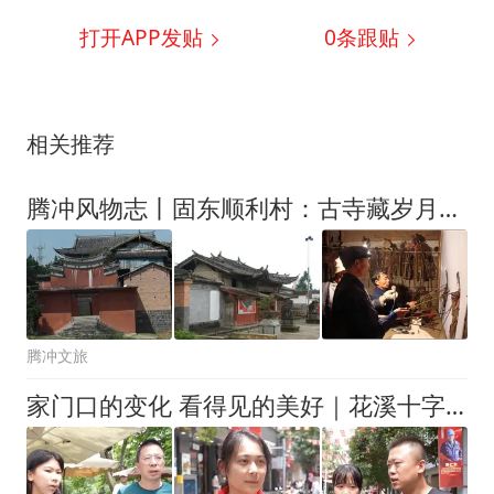
打开APP发贴
0
条跟贴
相关推荐
腾冲风物志丨固东顺利村：古寺藏岁月，皮影演千秋
腾冲文旅
家门口的变化 看得见的美好｜花溪十字街藏着青春与烟火的双向治愈