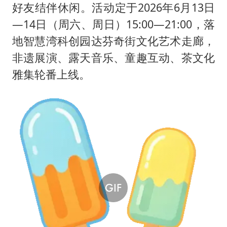
存款市场为何两极分化
好友结伴休闲。活动定于2026年6月13日
云南一男子胃中取出180颗铁钉
—14日（周六、周日）15:00—21:00，落
以军士兵把枪口对准中国记者
地智慧湾科创园达芬奇街文化艺术走廊，
非遗展演、露天音乐、童趣互动、茶文化
奋力开创中国式现代化建设新局面
雅集轮番上线。