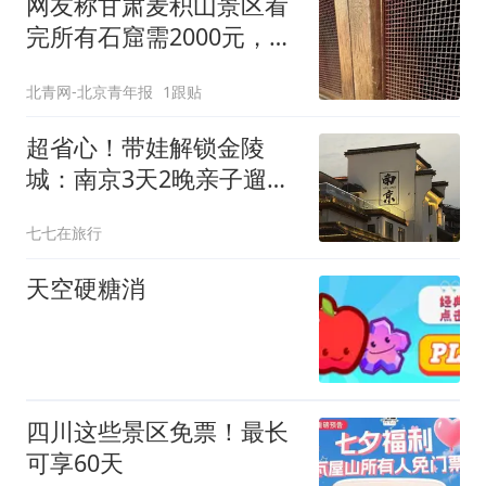
网友称甘肃麦积山景区看
完所有石窟需2000元，景
区：部分石窟受特别保
北青网-北京青年报
1跟贴
护，游客可按需买
超省心！带娃解锁金陵
城：南京3天2晚亲子遛娃
全攻略
七七在旅行
天空硬糖消
四川这些景区免票！最长
可享60天