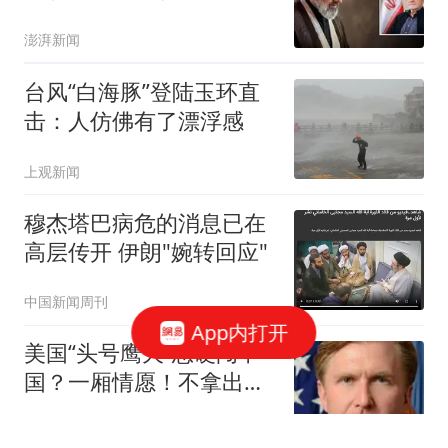
问题
澎湃新闻
台风“白海豚”登陆玉环直
击：人仿佛有了漂浮感
上观新闻
穆杰塔巴病危的消息已在
高层传开 伊朗"婉转回应"
中国新闻周刊
App内打开
美国“头号鹰犬”想硬闯中
国？一厢情愿！不拿出诚
意，门都没有！
华山穹剑