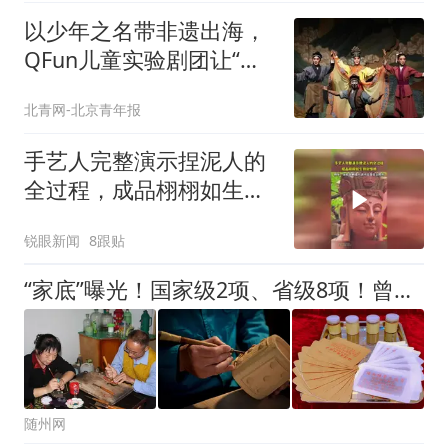
以少年之名带非遗出海，
QFun儿童实验剧团让“被
看见”成为“被参与”
北青网-北京青年报
手艺人完整演示捏泥人的
全过程，成品栩栩如生特
别惊艳
锐眼新闻
8跟贴
“家底”曝光！国家级2项、省级8项！曾都这些宝藏还有人不知道？
随州网