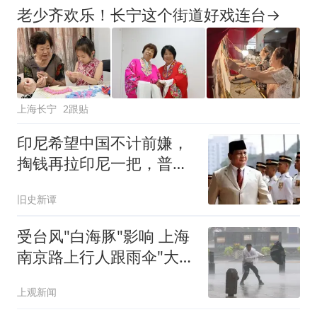
老少齐欢乐！长宁这个街道好戏连台→
上海长宁
2跟贴
印尼希望中国不计前嫌，
掏钱再拉印尼一把，普拉
博沃在等好消息
旧史新谭
受台风"白海豚"影响 上海
南京路上行人跟雨伞"大搏
斗"
上观新闻