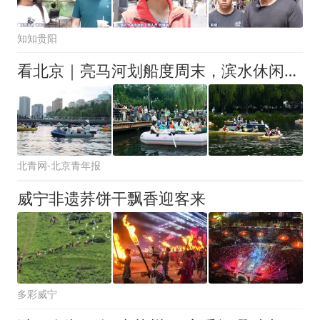
知知贵阳
看北京｜亮马河划船度周末，滨水休闲乐享夏日
北青网-北京青年报
威宁非遗荞饼干飘香迎客来
多彩威宁