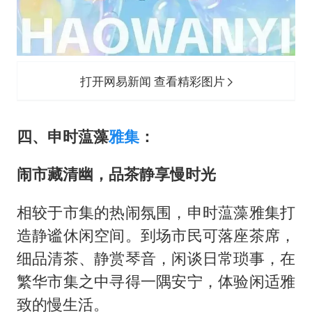
打开网易新闻 查看精彩图片
四、申时蕰藻
雅集
：
闹市藏清幽，品茶静享慢时光
相较于市集的热闹氛围，申时蕰藻雅集打
造静谧休闲空间。到场市民可落座茶席，
细品清茶、静赏琴音，闲谈日常琐事，在
繁华市集之中寻得一隅安宁，体验闲适雅
致的慢生活。