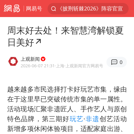
网易号
《披荆斩棘2026》阵容官宣
全球最大级别运输船通过长江大桥
周末好去处！来智慧湾解锁夏
独闯南太行的失联女生最后轨迹已确认
日美好↗
上海全力守护市民“菜篮子”
国足U17与阿森纳决赛取消 并列冠军
上观新闻
0
白海豚北上或致京津冀暴雨
2026-06-07 21:31
·上海
·上观新闻官方网易号
构建更高水平的全民健身公共服务体系
越来越多市民选择打卡好玩艺市集，缘由
上门女婿出轨女邻居多年被判重婚罪
在于这里早已突破传统市集的单一属性。
香港刷新1884年以来最高气温纪录
活动现场汇聚非遗匠人、手作艺人与原创
新疆一婚礼线上邀请引热议
特色品牌，第三期好
玩艺
·
非遗
创艺活动
《龙餐馆》 冲奖
新增多项休闲体验项目，适配家庭出游、