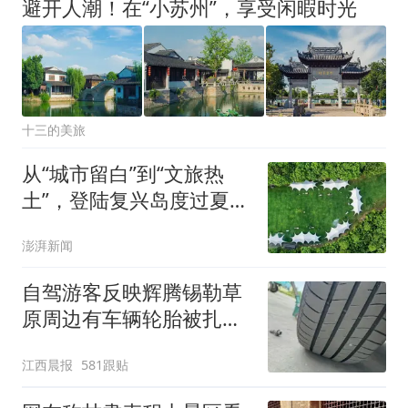
避开人潮！在“小苏州”，享受闲暇时光
十三的美旅
从“城市留白”到“文旅热
土”，登陆复兴岛度过夏日
狂欢夜
澎湃新闻
自驾游客反映辉腾锡勒草
原周边有车辆轮胎被扎，
修理店铺换胎价格高达千
江西晨报
581跟贴
元，官方发布情况通报