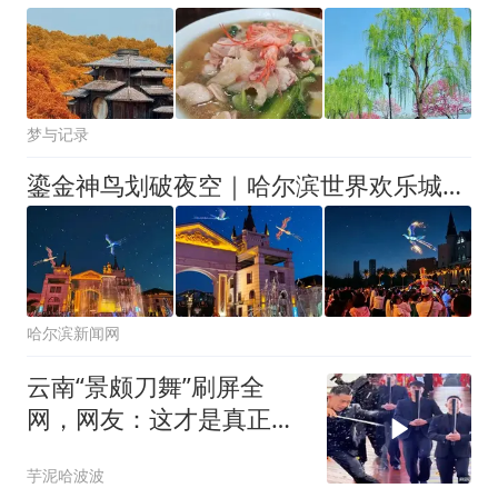
梦与记录
鎏金神鸟划破夜空｜哈尔滨世界欢乐城飞天凤凰秀精彩首演
哈尔滨新闻网
云南“景颇刀舞”刷屏全
网，网友：这才是真正的
刀舞！
芋泥哈波波