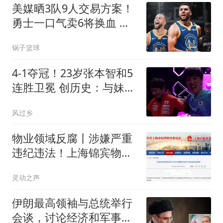
美媒晒3队9人交易方案！
勇士一口气卖6将换血 库
里喜迎3大新援争冠
锅子篮球
4-1夺冠！23岁张本智和5
连胜卫冕 创历史：与妹妹
包揽男女单打冠军
风过乡
物业领域反腐丨涉嫌严重
违纪违法！上海锦宾物业
总经理顾爱华接受审查调
灵动之声
查
伊朗最高领袖与总统举行
会谈，讨论经济和军事等