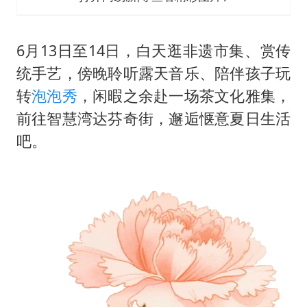
6月13日至14日，白天逛非遗市集、赏传
统手艺，傍晚聆听露天音乐、陪伴孩子玩
转
泡泡秀
，闲暇之余赴一场茶文化雅集，
前往智慧湾达芬奇街，邂逅惬意夏日生活
吧。