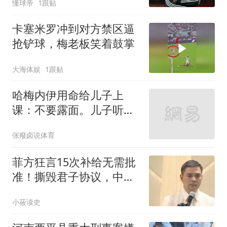
懂球帝
1跟贴
卡塞米罗冲到对方禁区逼
抢铲球，梅老板笑着鼓掌
大海体娱
1跟贴
哈梅内伊用命给儿子上
课：不要露面。儿子听进
去了，以色列找疯了
张癈卤说体育
菲方狂言15次补给无需批
准！撕毁君子协议，中国
该动手立规矩了？
小莜读史