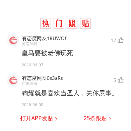
有态度网友18UWOf
12
河南信阳
皇马要被老佛玩死
2026-06-07
有态度网友0s3aRs
5
广东珠海
狗耀就是喜欢当圣人，关你屁事。
2026-06-08
打开APP发贴
25
条跟贴