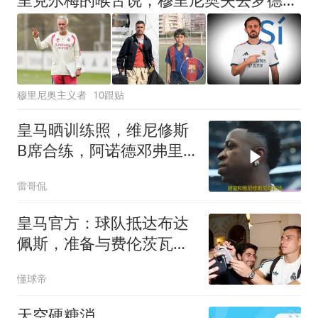
穆里尼奥主义者
10跟贴
皇马晒训练照，维尼修斯
B席合练，阿诺德邓弗里
斯同框引热议
雷哥侃
皇马官方：球队抵达布达
佩斯，准备与费伦茨瓦罗
斯友谊赛
懂球帝
天空硬糖消