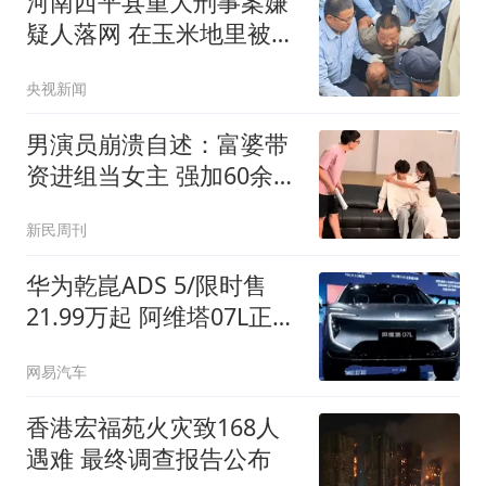
河南西平县重大刑事案嫌
疑人落网 在玉米地里被抓
获
央视新闻
男演员崩溃自述：富婆带
资进组当女主 强加60余场
吻戏
新民周刊
华为乾崑ADS 5/限时售
21.99万起 阿维塔07L正式
上市
网易汽车
香港宏福苑火灾致168人
遇难 最终调查报告公布