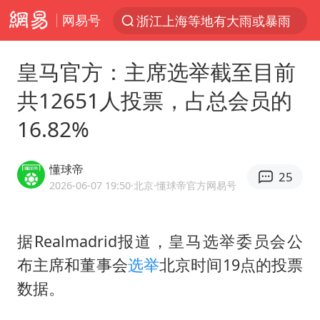
网易号
浙江上海等地有大雨或暴雨
光影经济撬动暑期消费新蓝海
皇马官方：主席选举截至目前
《欢迎来龙餐馆》口碑
共12651人投票，占总会员的
情侣福建平潭拍日出时坠崖
16.82%
西湖突现狂风暴雨 游客瞬间被浇透
“不怕六爷挂得多 就怕六爷挂一颗”
懂球帝
25
视频丨中国东方电气集团原党组副书记、董事宋致远被查
2026-06-07 19:50
·北京
·懂球帝官方网易号
杭州全市有序停课
直击东北超：哈尔滨vs通辽
据Realmadrid报道，皇马选举委员会公
布主席和董事会
选举
北京时间19点的投票
香港宏福苑火灾或由烟头引起
数据。
白海豚将正面袭击贯穿浙江