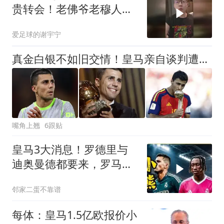
贵转会！老佛爷老穆人生
豪赌？
爱足球的谢宇宁
真金白银不如旧交情！皇马亲自谈判遭无视，巴萨靠人情牌逆袭？
嘴角上翘
6跟贴
皇马3大消息！罗德里与
迪奥曼德都要来，罗马求
租恩德里克
邻家二蛋不靠谱
每体：皇马1.5亿欧报价小