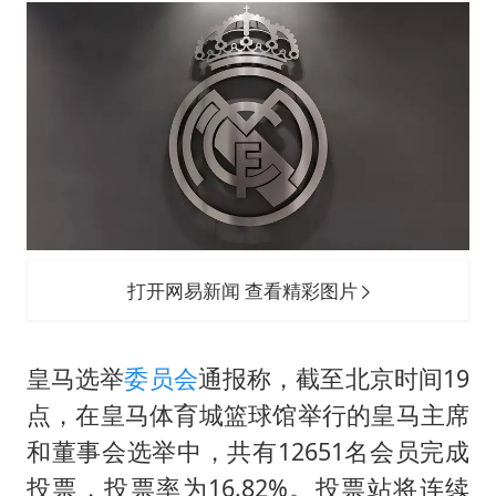
36岁男演员成景区NPC后人气爆棚
郑丽文：台湾从来没有“独立”过
几元成本的AI广告导致千万市值蒸发
浙江台州《告全体市民书》
酒店回应车内过夜被收150元
上半年国内手机销量TOP30出炉
梁家辉百花奖演讲落泪
打开网易新闻 查看精彩图片
人民的健康、体质、幸福一脉相承
皇马选举
委员会
通报称，截至北京时间19
点，在皇马体育城篮球馆举行的皇马主席
和董事会选举中，共有12651名会员完成
投票，投票率为16.82%。投票站将连续