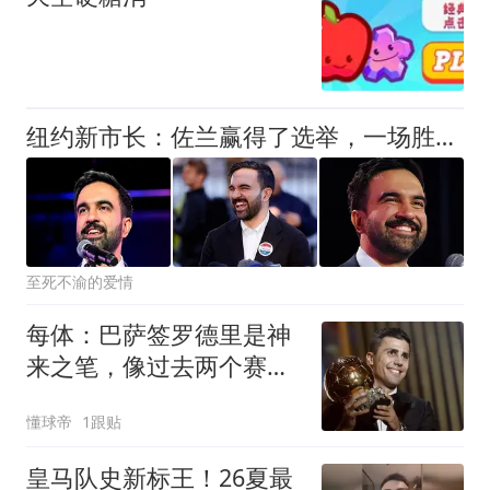
纽约新市长：佐兰赢得了选举，一场胜利之后，是破局还是困局？
至死不渝的爱情
每体：巴萨签罗德里是神
来之笔，像过去两个赛季
一样再次压制了皇马
懂球帝
1跟贴
皇马队史新标王！26夏最