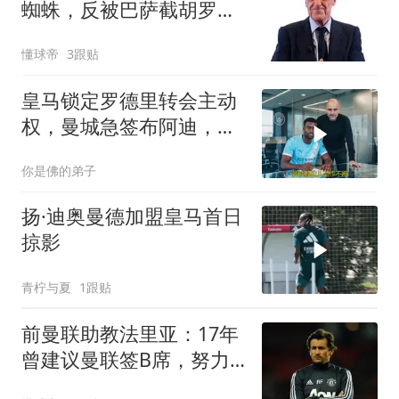
蜘蛛，反被巴萨截胡罗德
里
懂球帝
3跟贴
皇马锁定罗德里转会主动
权，曼城急签布阿迪，自
知留人无望
你是佛的弟子
扬·迪奥曼德加盟皇马首日
掠影
青柠与夏
1跟贴
前曼联助教法里亚：17年
曾建议曼联签B席，努力
过但没成功