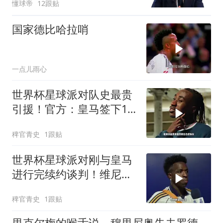
懂球帝
12跟贴
国家德比哈拉哨
一点儿雨心
世界杯星球派对队史最贵
引援！官方：皇马签下19
岁边锋迪奥曼德，转会费
稗官青史
1跟贴
总价1.4亿！皇马签下迪奥
曼德
世界杯星球派对刚与皇马
进行完续约谈判！维尼修
斯清空自己社媒账号所有
稗官青史
1跟贴
帖子和个人简介！维尼修
斯
里克尔梅的喉舌说，穆里尼奥失去罗德里很生气，皇马表示正好相反