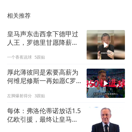
相关推荐
皇马声东击西拿下德甲过
人王，罗德里甘愿降薪投
靠，维尼危险了！
一个香蕉说球
5跟贴
厚此薄彼同是索要高薪为
何维尼修斯一再如愿C罗
却遭扫地出门
左脚爆射得分
3跟贴
每体：弗洛伦蒂诺放话1.5
亿欧引援，最终让皇马付
出巨大代价