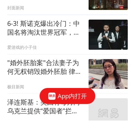
封面新闻
6-3! 斯诺克爆出冷门：中
国名将淘汰世界冠军，与
丁俊晖有喜有忧
爱游戏的小子佳
"婚外胚胎案"合法妻子为
何无权销毁婚外胚胎 律师
释疑
极目新闻
App内打开
泽连斯基：美国将每月向
乌克兰提供“爱国者”拦截
导弹
界面新闻