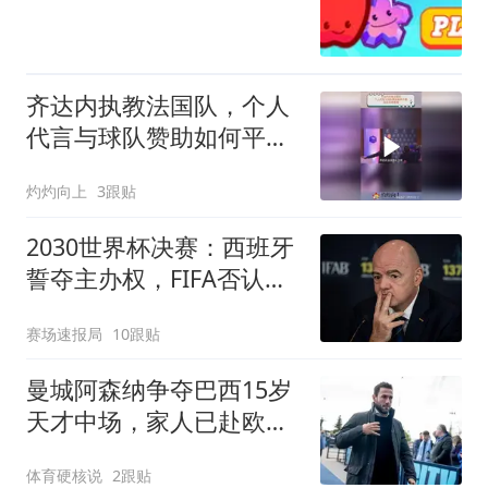
齐达内执教法国队，个人
代言与球队赞助如何平
衡？足坛早有先例
灼灼向上
3跟贴
2030世界杯决赛：西班牙
誓夺主办权，FIFA否认已
许给摩洛哥
赛场速报局
10跟贴
曼城阿森纳争夺巴西15岁
天才中场，家人已赴欧考
察
体育硬核说
2跟贴