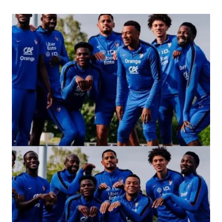
男子杀人后逃进深山21年活得像野人
“空调24小时开着更省电”不实
立秋的仪式感
OpenAI为免费用户升级GPT-5.6 Luna
“中国蔬菜之乡”最高温达41.8℃
如何把百年大党建设得更加坚强有力？