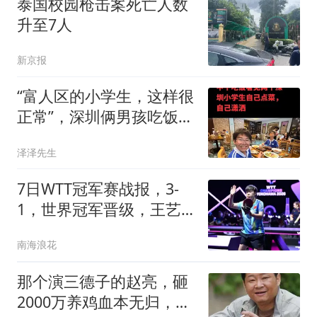
泰国校园枪击案死亡人数
升至7人
新京报
“富人区的小学生，这样很
正常”，深圳俩男孩吃饭视
频，让大人自愧不如
泽泽先生
7日WTT冠军赛战报，3-
1，世界冠军晋级，王艺
迪迎中国德比
南海浪花
那个演三德子的赵亮，砸
2000万养鸡血本无归，抑