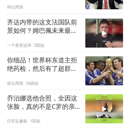
体坛周报
齐达内带的这支法国队前
景如何？姆巴佩未来最大
对手还是亚马尔！
一个香蕉说球
5跟贴
你细品！世界杯东道主拒
绝药检，然后有了超群体
能
体坛周报
56跟贴
乔治娜选他合照，全因这
张脸，真的不是C罗的亲
兄弟吗？
日常逗趣集
1跟贴