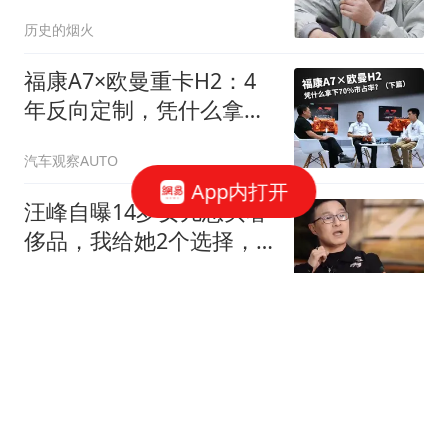
郁 7 年现状如何
历史的烟火
福康A7×欧曼重卡H2：4
年反向定制，凭什么拿下
70%市占率？（下）
汽车观察AUTO
App内打开
汪峰自曝14岁女儿想买奢
侈品，我给她2个选择，
强调“这不是钱的问题，是
韩小娱
你的年龄不该买这个价格
的”
从12.9亿到3.73亿，大鹏
被“摘桃子”？《年会不能
停2》换角真相
小椰的奶奶