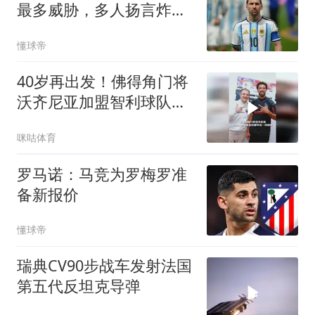
最多威胁，多人扬言炸弹
袭击
懂球帝
40岁再出发！佛得角门将
沃齐尼亚加盟智利球队科
洛科洛
咪咕体育
罗马诺：马竞为罗梅罗准
备新报价
懂球帝
瑞典CV90步战车发射法国
第五代反坦克导弹