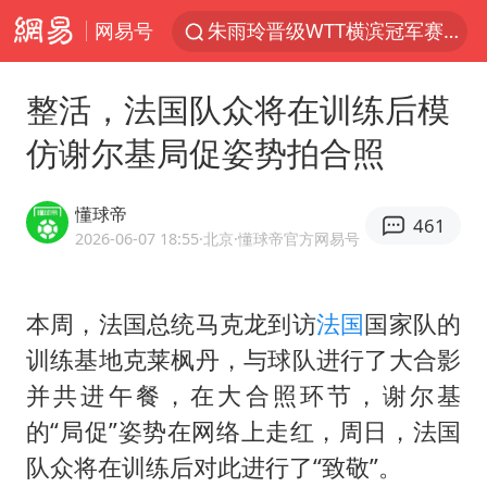
网易号
朱雨玲晋级WTT横滨冠军赛女单八强
27岁女子组织卖淫集团被悬赏通缉
整活，法国队众将在训练后模
美国将对多晶硅衍生品加征15%关税
仿谢尔基局促姿势拍合照
官方通报教师招聘笔试前13名被淘汰
泰国校园枪击案死亡人数升至7人
懂球帝
461
女孩摆摊卖菌子时收到北大通知书
2026-06-07 18:55
·北京
·懂球帝官方网易号
改名后的“青海拉面”店
本周，法国总统
马克龙
到访
法国
国家队的
女子开一天一夜空调后二氧化碳中毒
训练基地克莱枫丹，与球队进行了大合影
泰高官回应中国人在泰遭歧视：全面调查
并共进午餐，在大合照环节，
谢尔基
公司“上四休三”但要降薪1000元
的“局促”姿势在网络上走红，周日，法国
河南某医院2.33亿工程串标案细节披露
队众将在训练后对此进行了“致敬”。