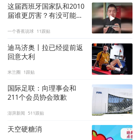
这届西班牙国家队和2010
届谁更厉害？有没可能超
越历史？
一个香蕉说球
11跟贴
迪马济奥丨拉已经提前返
回意大利
米兰圈
1跟贴
国际足联：向理事会和
211个会员协会致歉
澎湃新闻
511跟贴
天空硬糖消