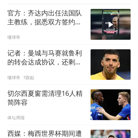
官方：齐达内出任法国队
主教练，据悉双方签约至
2030年
懂球帝
记者：曼城与马赛就鲁利
的转会达成协议，还剩细
节需要敲定
懂球帝
7跟贴
切尔西夏窗需清理16人精
简阵容
体坛周报
西媒：梅西世界杯期间遭