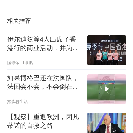
相关推荐
伊尔迪兹等4人出席了香
港行的商业活动，并为少
量球迷签名
懂球帝
1跟贴
如果博格巴还在法国队，
法国会不会，不会倒在半
决赛
杰森聊生活
【观察】重返欧洲，因凡
蒂诺的自救之路