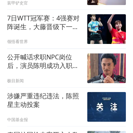
装甲铲史官
7日WTT冠军赛：4强赛对
阵诞生，大藤晋级下一
轮，陈幸同遇挑战！
领悟看世界
公开喊话求职NPC岗位
后，演员陈明成功入职万
岁山武侠城，当事人：将
极目新闻
饰演林冲，何时亮相需等
景区安排
涉嫌严重违纪违法，陈照
星主动投案
中国基金报