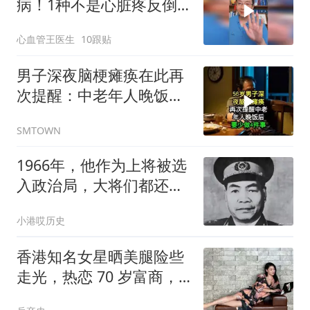
病！1种不是心脏疼反倒
可能是心脏病！
心血管王医生
10跟贴
男子深夜脑梗瘫痪在此再
次提醒：中老年人晚饭
后，要少做这几件事
SMTOWN
1966年，他作为上将被选
入政治局，大将们都还不
是，是代表地方
小港哎历史
香港知名女星晒美腿险些
走光，热恋 70 岁富商，
至今还没结婚