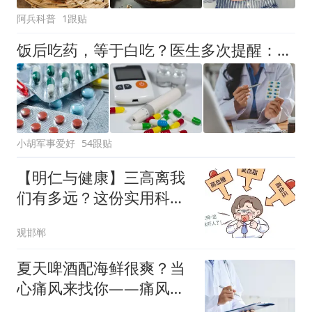
阿兵科普
1跟贴
饭后吃药，等于白吃？医生多次提醒：一天中这些时间吃药才最好
小胡军事爱好
54跟贴
【明仁与健康】三高离我
们有多远？这份实用科普
请收好
观邯郸
夏天啤酒配海鲜很爽？当
心痛风来找你——痛风发
作的预防与应对