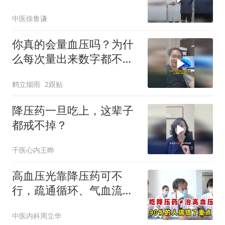
中医徐鲁谦
你真的会量血压吗？为什
么每次量出来数字都不一
样？
鹤立烟雨
2跟贴
降压药一旦吃上，这辈子
都戒不掉？
千医心内王晔
高血压光靠降压药可不
行，疏通循环、气血流畅
了，血压自己就下来
中医内科周立华