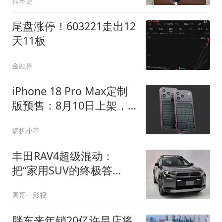
兵卒史
尾盘涨停！603221走出12
天11板
金融界
iPhone 18 Pro Max定制
版预售：8月10日上架，
卖93230元
搞机小帝
丰田RAV4超级混动：
把“家用SUV的终极答
案”提前开到了大家面前
周哥一影视
胖东来年销20亿许昌店将