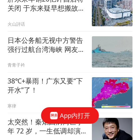
关闭 于东来疑早想搬故意
炒作
火山詩话
日本公务船无视中方警告
强行过航台湾海峡 网友急
了
青青子衿
38℃+暴雨！广东又要“下
开水”了！
寒律
App内打开
太突然！秦焰因病离世享
年 72 岁，一生低调却演
遍半个影视圈