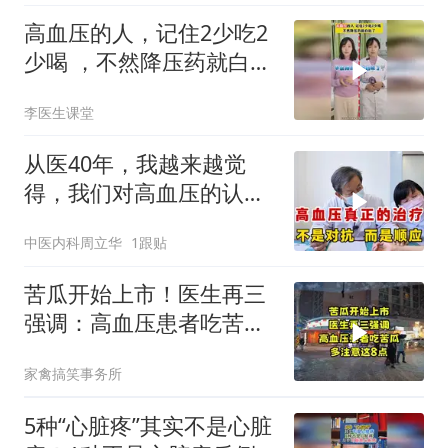
高血压的人，记住2少吃2
少喝 ，不然降压药就白吃
了 #白大褂朋友##金牌药
李医生课堂
师
从医40年，我越来越觉
得，我们对高血压的认
识，从根上就出了问题
中医内科周立华
1跟贴
苦瓜开始上市！医生再三
强调：高血压患者吃苦
瓜，多注意这8点
家禽搞笑事务所
5种“心脏疼”其实不是心脏