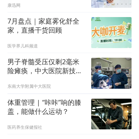
康迅网
7月盘点｜家庭雾化舒全
家，直播干货回顾
医学界儿科频道
男子脊髓受压仅剩2毫米
险瘫痪，中大医院新技术
为颈椎精准减压
东南大学附属中大医院
体重管理 | “咔咔”响的膝
盖，能做什么运动？
医药养生保健报社