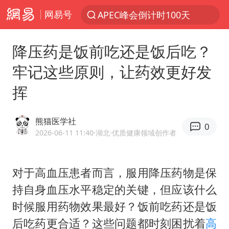
网易号
APEC峰会倒计时100天
新能源汽车产业链提速
降压药是饭前吃还是饭后吃？
众星发文悼念秦焰
牢记这些原则，让药效更好发
大连一起飞航班因乘客可乐爆瓶折返
挥
SK海力士回应“或出售重庆工厂”传闻
白海豚突然大拐弯 走出罕见路线
熊猫医学社
0
独闯南太行失联女子遗体已找到
2026-06-11 11:40
·湖北
·优质健康领域创作者
辽宁28名务农人员中暑死亡？官方辟谣
钟睒睒：必须限制电商平台权力
对于高血压患者而言，服用降压药物是保
持自身血压水平稳定的关键，但应该什么
今日103只涨停股5只跌停股
时候服用药物效果最好？饭前吃药还是饭
血指纹匹配成功，20年悬案告破！凶手被执行死刑
后吃药更合适？这些问题都时刻困扰着
高