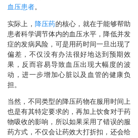
中央气象台继续发布暴雨橙警
血压患者
。
“还不如不放假”
实际上，
降压药
的核心，就在于能够帮助
医疗垃圾做手机壳 这也是谋财害命
患者科学调节体内的血压水平，降低并发
武契奇：欧洲已处于大战边缘
症的发病风险，可是用药时间一旦出现了
7月CPI同比上涨0.5% 经济内生增长动力持续增强
偏差，不仅没有办法很好地达到预期效
成都多趟列车临时停运
果，反而容易导致血压出现大幅度的波
部分银行上调存款利率
动，进一步增加心脏以及血管的健康负
下党之路
担。
当然，不同类型的降压药物在服用时间上
也是有其特定要求的，再加上饮食对于药
物吸收的影响，所以如果采用了错误的服
药方式，不仅会让药效大打折扣，还会给