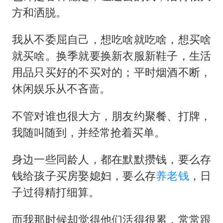
方和洒脱。
我从不委屈自己，想吃啥就吃啥，想买啥
就买啥。换季就要换新衣服新鞋子，生活
用品只买好的不买对的；平时烟酒不断，
休闲娱乐从不吝啬。
不管对谁也很大方，朋友约聚餐、打牌，
我随叫随到，并经常抢着买单。
身边一些同龄人，都在默默攒钱，要么存
钱给孩子买房娶媳妇，要么存
养老钱
，日
子过得精打细算。
而我那时候却觉得他们活得很累，常常跟