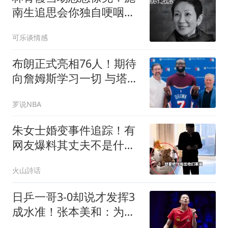
南生追思会你独自哽咽，
不认她是家人？
可乐谈情感
布朗正式亮相76人！期待
向詹姆斯学习一切 与塔图
姆没交流只有尊重
罗说NBA
朱女士婚变事件追踪！有
网友爆料其丈夫不是什么
大老板，总资产5000万以
火山詩话
内，曹某某也有挣钱能
力，不需要靠人包养
日乒一哥3-0却说才发挥3
成水准！张本美和：为什
么陈熠总中断比赛