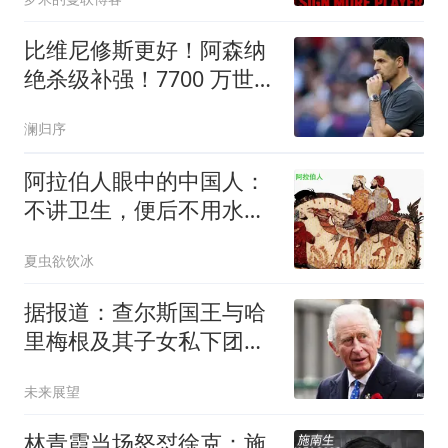
比维尼修斯更好！阿森纳
绝杀级补强！7700 万世界
级爆点主动来投
澜归序
阿拉伯人眼中的中国人：
不讲卫生，便后不用水，
但比印度人健康
夏虫欲饮冰
据报道：查尔斯国王与哈
里梅根及其子女私下团聚
前，提出一个请求
未来展望
林青霞当场怒怼徐克：施