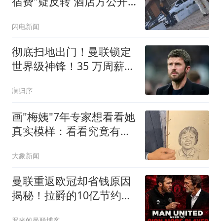
宿费"疑反转 酒店方公开
辟谣
闪电新闻
彻底扫地出门！曼联锁定
世界级神锋！35 万周薪巨
星要走人
澜归序
画"梅姨"7年专家想看看她
真实模样：看看究竟有几
分像
大象新闻
曼联重返欧冠却省钱原因
揭秘！拉爵的10亿节约理
由，新主场计划影响转会
罗米的曼联博客