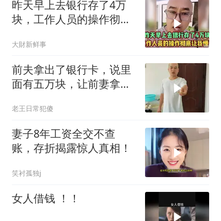
昨天早上去银行存了4万
块，工作人员的操作彻底
让我懵了！
大財新鲜事
前夫拿出了银行卡，说里
面有五万块，让前妻拿了
钱就离开
老王日常犯傻
妻子8年工资全交不查
账，存折揭露惊人真相！
笑衬孤独j
女人借钱 ！！