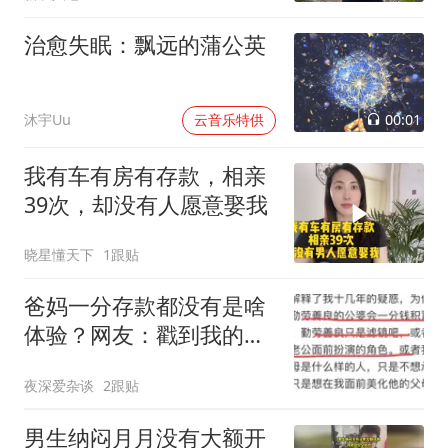
治愈失眠：飘远的蒲公英
00:01
沐宇Uu
云音乐特供
我有车有房有存款，相亲
39次，却没有人愿意娶我
晓星懂天下
1跟贴
爸妈一分存款都没有是啥
体验？网友：戳到我的痛
点了，真倒霉
夜深爱杂谈
2跟贴
男生纳闷月月没有大额开