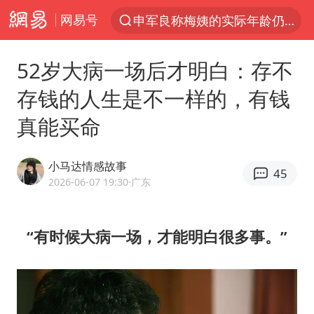
网易号
申军良称梅姨的实际年龄仍是谜
以“新”破局 首发经济点亮城市消费活力
52岁大病一场后才明白：存不
OpenAI为免费用户升级GPT-5.6 Luna
存钱的人生是不一样的，有钱
台风白海豚最新路径研判来了
真能买命
我国编制完成新版全月地质图
美股三大指数集体收跌 西数跌超13%
小马达情感故事
45
毛宁转发梯田音乐会视频海外网友赞叹
2026-06-07 19:30
·广东
巡查组提问 工作人员偷用手机查答案
看守所辅警收受10万获刑1年
“有时候大病一场，才能明白很多事。”
国家气候中心：8月将有4轮高温过程，部分地区可达40℃～45℃
27岁女子成组织卖淫集团主犯被通缉