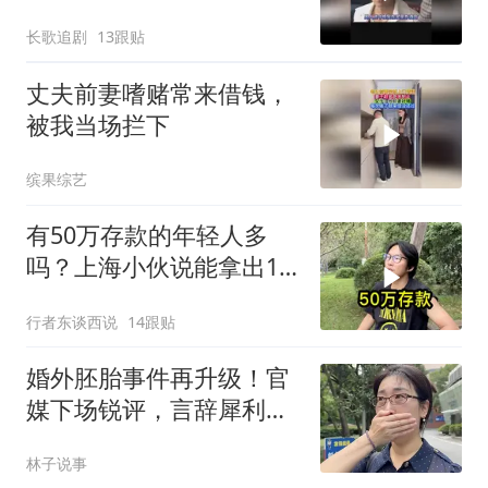
长歌追剧
13跟贴
丈夫前妻嗜赌常来借钱，
被我当场拦下
缤果综艺
有50万存款的年轻人多
吗？上海小伙说能拿出10
万就很了不起了
行者东谈西说
14跟贴
婚外胚胎事件再升级！官
媒下场锐评，言辞犀利，
句句戳进原配心窝
林子说事