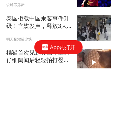
求球不落谛
泰国拒载中国乘客事件升
级！官媒发声，释放3大
信号，这下麻烦了
明天见灌装冰块
App内打开
橘猫首次见到美国小主人
仔细闻闻后轻轻拍打婴儿
小手
海外网
泱泱大国14亿人，工作只
剩外卖、滴滴、直播，生
意只剩电商？年轻人就业
巢客HOME
咋整？