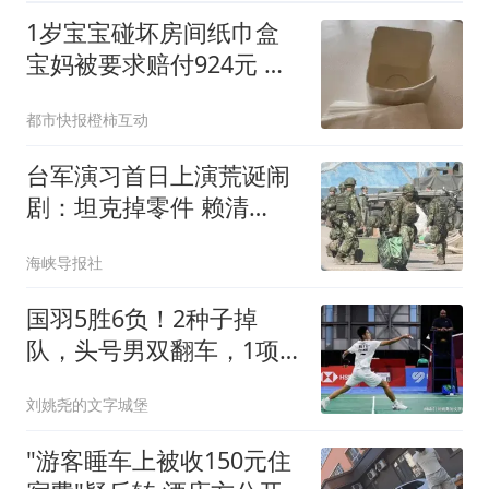
1岁宝宝碰坏房间纸巾盒
宝妈被要求赔付924元 酒
店回应
都市快报橙柿互动
台军演习首日上演荒诞闹
剧：坦克掉零件 赖清
德"逃跑"
海峡导报社
国羽5胜6负！2种子掉
队，头号男双翻车，1项
全军覆没，男单迎德比
刘姚尧的文字城堡
"游客睡车上被收150元住