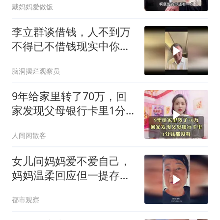
戴妈妈爱做饭
李立群谈借钱，人不到万
不得已不借钱现实中你能
借到朋友多少
脑洞摆烂观察员
9年给家里转了70万，回
家发现父母银行卡里1分
钱都没有
人间闲散客
女儿问妈妈爱不爱自己，
妈妈温柔回应但一提存折
瞬间变脸，妈妈：可以骗
都市观察
感情但不能骗我钱