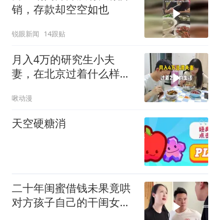
销，存款却空空如也
锐眼新闻
14跟贴
月入4万的研究生小夫
妻，在北京过着什么样的
生活？
啾动漫
天空硬糖消
二十年闺蜜借钱未果竟哄
对方孩子自己的干闺女去
dao闺蜜财物