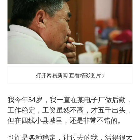
房主任回应争议
把党建设得更加坚强有力
村民谈“梅姨”：叫的其实是“媒姨”
中国养老床位“三连降”
曝韩足协曾为外籍裁判安排性招待
深圳地面沉降致车辆损坏系谣言
现代版摸金校尉落网查获400多枚古币
打开网易新闻 查看精彩图片
奋进开新局 实干挑大梁
我今年54岁，我一直在某电子厂做后勤，
工作稳定，工资虽然不高，才五千出头，
但在四线小县城里，还是非常不错的。
也许是各种稳定，让过去的我，活得很大