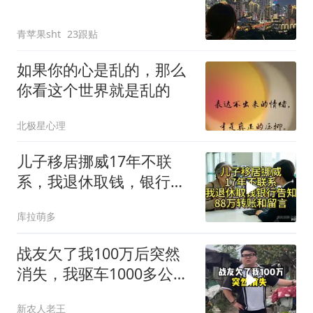
青苹果sht
23跟贴
如果你的心是乱的，那么
你看这个世界就是乱的
北极星心理
儿子移居挪威17年不联
系，我退休取钱，银行告
知有笔88万转账和留
库拉萌多
战友欠了我100万后突然
消失，我驱车1000多公里
上门要债
新农人老王