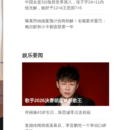
中国女篮3分险胜世界第八，张子宇24+11内
线无解，杨舒予12+6王思雨7+5
曝莱昂纳德案预计协商和解！名嘴要求重罚：
鲍尔默和小卡都该禁赛一年
娱乐要闻
歌手2026决赛胡彦斌获歌王
佟丽娅43岁生日，陈思诚零点送祝福
复婚传闻彻底落幕后，李亚鹏凭一个举动口碑