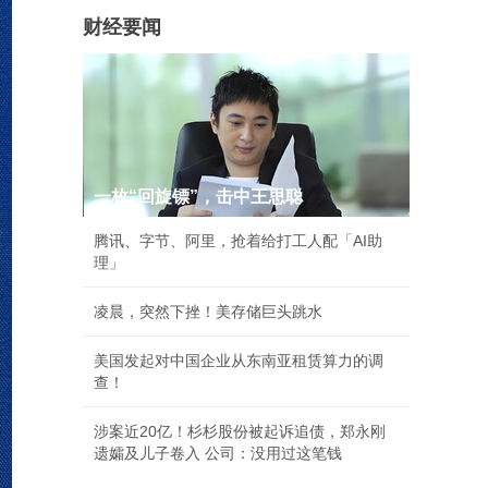
财经要闻
一枚“回旋镖”，击中王思聪
腾讯、字节、阿里，抢着给打工人配「AI助
理」
凌晨，突然下挫！美存储巨头跳水
美国发起对中国企业从东南亚租赁算力的调
查！
涉案近20亿！杉杉股份被起诉追债，郑永刚
遗孀及儿子卷入 公司：没用过这笔钱