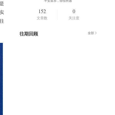
平安喜乐，得偿所愿
是
152
0
实
文章数
关注度
往
往期回顾
全部