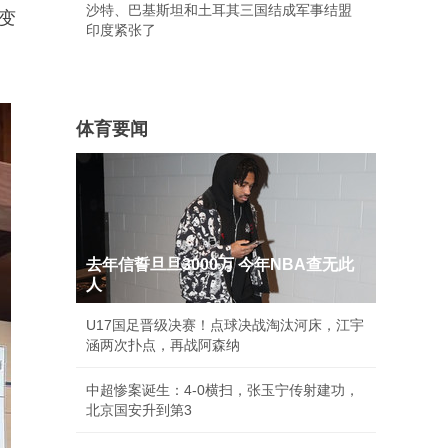
沙特、巴基斯坦和土耳其三国结成军事结盟
变
印度紧张了
体育要闻
去年信誓旦旦3000万 今年NBA查无此
人
U17国足晋级决赛！点球决战淘汰河床，江宇
涵两次扑点，再战阿森纳
中超惨案诞生：4-0横扫，张玉宁传射建功，
北京国安升到第3