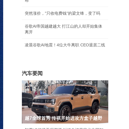
布
突然涨价，"只收电费钱"的梁文锋，变了吗
谷歌AI帝国越建越大 打江山的人却开始集体
离开
凌晨谷歌AI地震！4位大牛离职 CEO退居二线
汽车要闻
越7全球首秀 传祺开始进攻方盒子越野