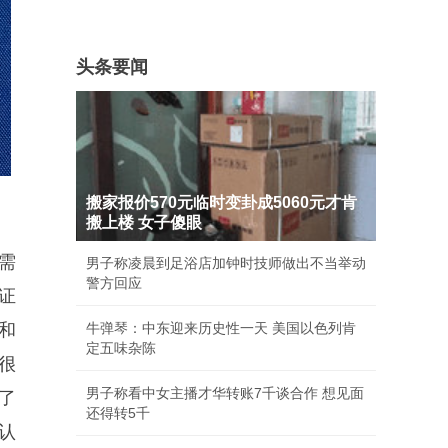
头条要闻
搬家报价570元临时变卦成5060元才肯
搬上楼 女子傻眼
需
男子称凌晨到足浴店加钟时技师做出不当举动
警方回应
证
和
牛弹琴：中东迎来历史性一天 美国以色列肯
定五味杂陈
很
男子称看中女主播才华转账7千谈合作 想见面
了
还得转5千
认