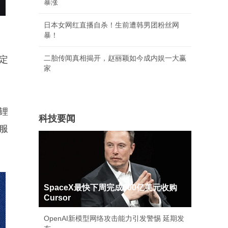
暴涨
日本女网红直播自杀！生前遭韩男团粉丝网
暴！
二胎传闻真相揭开，赵丽颖如今成内娱一大赢
定
家
锂
科技要闻
服
SpaceX最快下周完成600亿美元收购
Cursor
OpenAI新模型网络攻击能力引发警惕 延期发