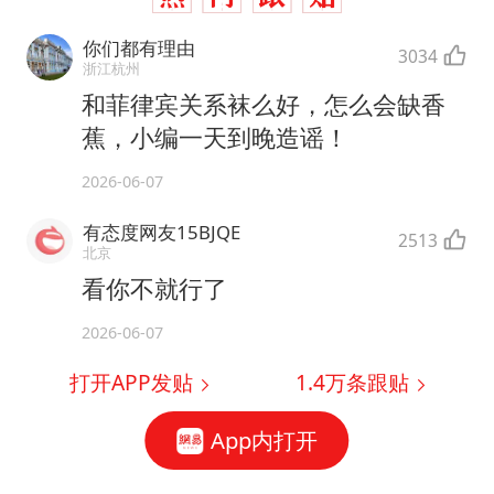
你们都有理由
3034
浙江杭州
和菲律宾关系袜么好，怎么会缺香
蕉，小编一天到晚造谣！
2026-06-07
有态度网友15BJQE
2513
北京
看你不就行了
2026-06-07
打开APP发贴
1.4万
条跟贴
App内打开