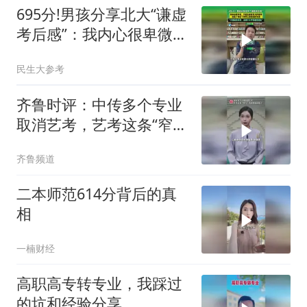
695分!男孩分享北大“谦虚
考后感”：我内心很卑微，
只想去看看更大的世界
民生大参考
齐鲁时评：中传多个专业
取消艺考，艺考这条“窄
门”真的要换钥匙了
齐鲁频道
二本师范614分背后的真
相
一楠财经
高职高专转专业，我踩过
的坑和经验分享