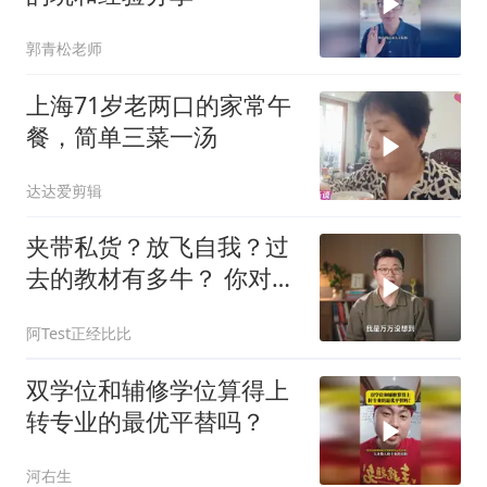
郭青松老师
上海71岁老两口的家常午
餐，简单三菜一汤
达达爱剪辑
夹带私货？放飞自我？过
去的教材有多牛？ 你对课
本上哪一句话印象最深？
阿Test正经比比
双学位和辅修学位算得上
转专业的最优平替吗？
河右生