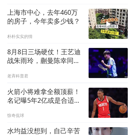
上海市中心，去年460万
的房子，今年卖多少钱？
朴朴实实的情
8月8日三场硬仗！王艺迪
战朱雨玲，蒯曼陈幸同抗
日悬念拉满
老斉科普君
火箭小将难拿全额顶薪！
名记曝5年2亿或是合适选
择 能否提前续约
惊奇侃球
水均益没想到，自己辛苦