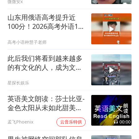
微微安x
山东用俄语高考提升近
100分！2026高考外语121
分学生有话说！
高考小语种慧子老师
此后我们将看到越来越多
的有文化的人，成为文化
艺术工作者
星探长娱乐
英语美文朗读：莎士比亚-
金色太阳从未如此甜美吻
过
00:00
孟飞Phoenix
云音乐特供