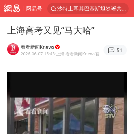
沙特土耳其巴基斯坦签署共同防务协议
网易号
中医教你一招提升气血
全球首个长时储能一体化产业园量产
上海高考又见“马大哈”
四川宜宾市高县4.9级地震致1人死亡
看看新闻Knews
胜宏科技：股票交易异常波动
51
2026-06-07 15:43
·上海
·看看新闻Knews官方网易号
中巨芯：上半年归母净利润1405.77万元
美股存储板块集体大跌
U17国足点球大战淘汰河床晋级决赛
百花奖开幕式
38岁演员求职万岁山NPC成功
老中医：立秋后养心是关键
国防部：中国军队坚决反制任何闹海挑衅图谋