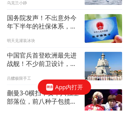
乌克兰小静
国务院发声！不出意外今
年下半年的社保体系，可
能有这4大变化
明天见灌装冰块
中国官兵首登欧洲最先进
战舰！不少前卫设计，也
让我军开了眼界
吕醿极限手工
App内打开
蒯曼3-0横扫，女单八强全
部落位，前八种子包揽，
中日各占三席！
老玮是个手艺人