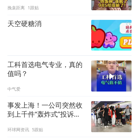
挽衾距离
1跟贴
天空硬糖消
工科首选电气专业，真的
值吗？
中气爱
事发上海！一公司突然收
到上千件“轰炸式”投诉，
警方一查竟然
环球网资讯
5跟贴