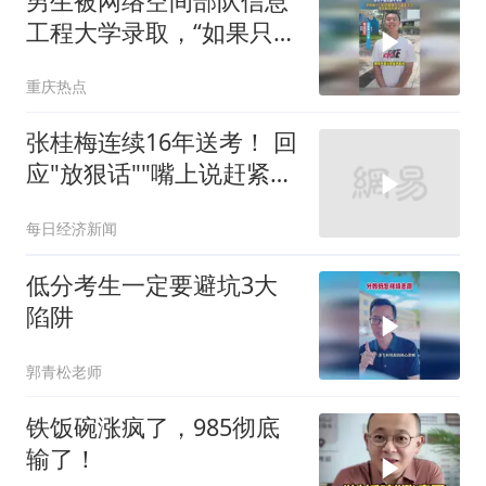
男生被网络空间部队信息
工程大学录取，“如果只是
为了个人的利益那么不建
重庆热点
议报考军校”
张桂梅连续16年送考！ 回
应"放狠话""嘴上说赶紧走
吧，走了以后觉得心里空
每日经济新闻
空的"
低分考生一定要避坑3大
陷阱
郭青松老师
铁饭碗涨疯了，985彻底
输了！