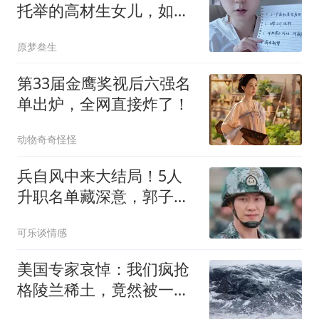
托举的高材生女儿，如今
为家庭琐事操碎心
原梦叁生
第33届金鹰奖视后六强名
单出炉，全网直接炸了！
动物奇奇怪怪
兵自风中来大结局！5人
升职名单藏深意，郭子剑
晋升最让人意难平
可乐谈情感
美国专家哀悼：我们疯抢
格陵兰稀土，竟然被一
把"中国锁"卡死