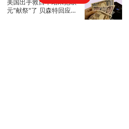
美国出手救日本结果把欧
元"献祭"了 贝森特回应质
疑
上游新闻
幼儿园表演孩子爸单独去
参加!看完这手机拍的女幼
师视频家要散了哈哈
经典段子
比失业更可怕的事，正在
悄悄发生
东亚财评V
中超｜成都蓉城官宣续约
功勋外援费利佩