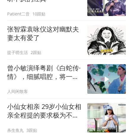
Patient二音
10跟贴
张智霖袁咏仪这对幽默夫
妻太有爱了
提子唠生活
2跟贴
曾小敏演绎粤剧《白蛇传·
情》，细腻唱腔，将一生
一世一双人
人间闲散客
小仙女相亲 29岁小仙女相
亲全程提的要求极为不合
理
杀生鱼丸
3跟贴