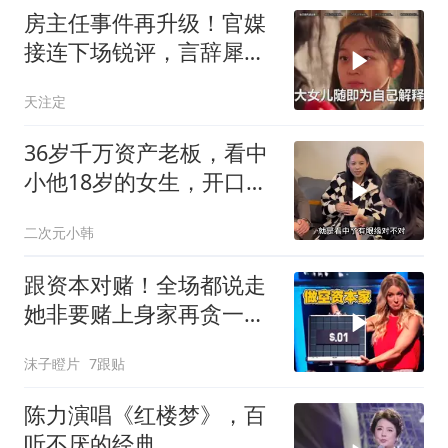
房主任事件再升级！官媒
接连下场锐评，言辞犀
利，句句直戳她心窝
天注定
36岁千万资产老板，看中
小他18岁的女生，开口结
婚后就要生5
二次元小韩
跟资本对赌！全场都说走
她非要赌上身家再贪一
手！《一掷千金》
沫子瞪片
7跟贴
陈力演唱《红楼梦》，百
听不厌的经典