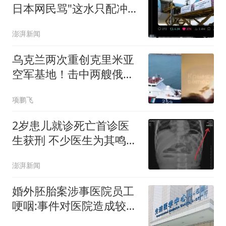
日本网民骂"这水只配冲马
桶"
澎湃新闻
乌克兰两次重创克里米亚
空军基地！击中两艘俄罗
斯军船
项鹏飞
2岁患儿就诊死亡首诊医
生获刑 不少医生为其鸣不
平
澎湃新闻
婚外胚胎案涉事医院员工
哽咽:事件对医院造成较大
冲击