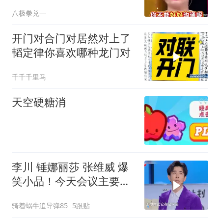
的公婆赶了出来？
八极拳兑一
开门对合门对居然对上了
韬定律你喜欢哪种龙门对
千千千里马
天空硬糖消
李川 锤娜丽莎 张维威 爆
笑小品！今天会议主要宣
布一下，裁员20%，一共5
骑着蜗牛追导弹85
5跟贴
个裁一个