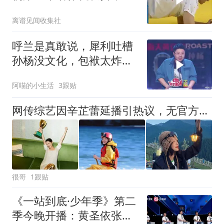
见强度有多高
离谱见闻收集社
呼兰是真敢说，犀利吐槽
孙杨没文化，包袱太炸笑
断气！
阿喵的小生活
3跟贴
网传综艺因辛芷蕾延播引热议，无官方实锤，空穴来风的传闻经不起推敲
很哥
1跟贴
《一站到底·少年季》第二
季今晚开播：黄圣依张泉