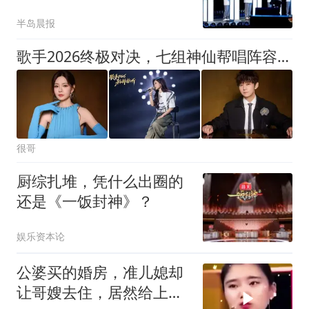
灵高燃观战！
半岛晨报
歌手2026终极对决，七组神仙帮唱阵容曝光，双轮竞演决出本季歌王
很哥
厨综扎堆，凭什么出圈的
还是《一饭封神》？
娱乐资本论
公婆买的婚房，准儿媳却
让哥嫂去住，居然给上门