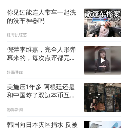
你见过能连人带车一起洗
的洗车神器吗
锤哥扒综艺
倪萍李维嘉，完全人形弹
幕来的，每次点评都完全
说中我心声啊
娱蜀黍ss
美施压1年多 阿根廷还是
和中国签了双边本币互换
协议
澎湃新闻
韩国向日本灾区捐水 反被