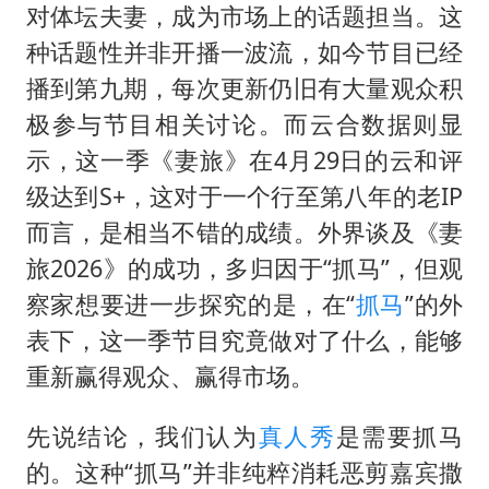
百花奖开幕式
对体坛夫妻，成为市场上的话题担当。这
两名乘客在飞机上因调节座椅起冲突
种话题性并非开播一波流，如今节目已经
女儿为争财产堵门阻挠父亲出殡
播到第九期，每次更新仍旧有大量观众积
极参与节目相关讨论。而云合数据则显
夯实基础开新局
示，这一季《妻旅》在4月29日的云和评
级达到S+，这对于一个行至第八年的老IP
而言，是相当不错的成绩。外界谈及《妻
旅2026》的成功，多归因于“抓马”，但观
察家想要进一步探究的是，在“
抓马
”的外
表下，这一季节目究竟做对了什么，能够
重新赢得观众、赢得市场。
先说结论，我们认为
真人秀
是需要抓马
的。这种“抓马”并非纯粹消耗恶剪嘉宾撒