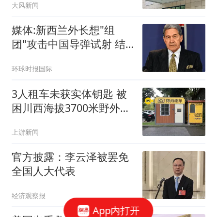
大风新闻
媒体:新西兰外长想"组
团"攻击中国导弹试射 结
果被打脸
环球时报国际
3人租车未获实体钥匙 被
困川西海拔3700米野外10
余小时
上游新闻
官方披露：李云泽被罢免
全国人大代表
经济观察报
App内打开