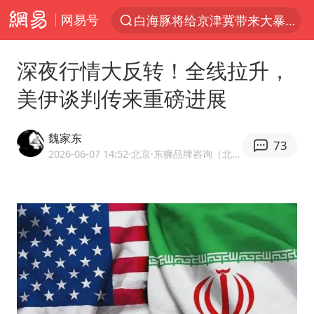
网易号
白海豚将给京津冀带来大暴雨
上半年我国经营主体结构持续优化
深夜行情大反转！全线拉升，
杭州机场已取消航班388架次
美伊谈判传来重磅进展
中国籍豪华游艇富商之子在泰国被杀
《披荆斩棘2026》阵容官宣
魏家东
73
中国第1高楼阻尼器摆动明显
2026-06-07 14:52
·北京
·东狮品牌咨询（北京）有限公司CEO、《借势》作者
上海有出现龙卷潜势
国足U17与阿森纳决赛取消 并列冠军
《龙餐馆》 冲奖
上门女婿出轨女邻居多年被判重婚罪
2025年小学教师减少13.19万