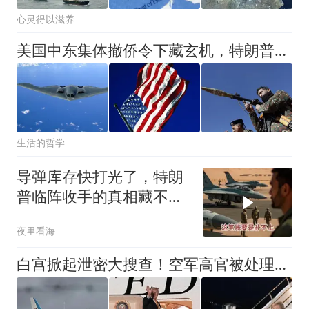
心灵得以滋养
美国中东集体撤侨令下藏玄机，特朗普想谈又不敢打的真实账本曝光
生活的哲学
导弹库存快打光了，特朗
普临阵收手的真相藏不住
了
夜里看海
白宫掀起泄密大搜查！空军高官被处理，解开特朗普放弃新专机之谜