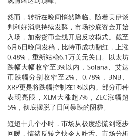
观情绪达到顶峰。
然而，转折在晚间悄然降临。随着美伊谈
判利好消息持续发酵，市场抄底资金开始
入场，加密货币全线开启反攻模式。截至
6月6日晚间发稿，比特币成功翻红，上涨
0.48%，重新站稳6.1万美元关口。以太坊
跌幅大幅收窄至3%以内，Solana、艾达
币跌幅分别收窄至2%、0.78%，BNB、
XRP更是将跌幅控制在1%以内。部分币种
表现亮眼，XLM大涨超7%，ZEC涨幅超
5%，彻底摆脱了日间暴跌的阴霾。
短短十几个小时，市场从极度恐慌到逐步
回暖，情绪反转之快令人咋舌。市场分析