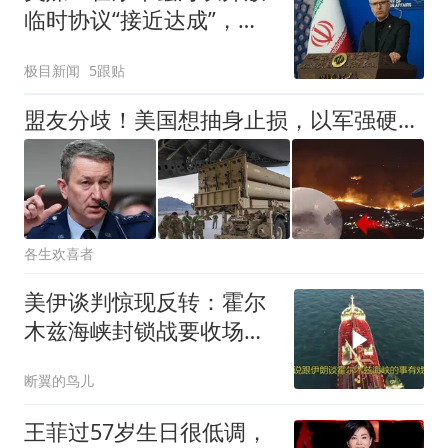
临时协议“接近达成”，旨
在恢复美伊停火状态，重
极目新闻
5跟贴
启关于伊核协议谈判，部
分满足伊朗对海峡通行拥
盟友分歧！美国想抽身止损，以军强硬全力备战，扬言单独打击伊朗
有更大控制权
各生欢喜者
美伊谈判惊现反转：霍尔
木兹海峡封锁战要收场，
油价要变天？
断翼的鸟儿
王菲过57岁生日很低调，