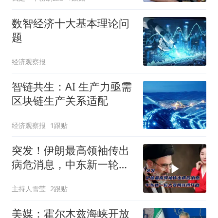
数智经济十大基本理论问
题
经济观察报
智链共生：AI 生产力亟需
区块链生产关系适配
经济观察报
1跟贴
突发！伊朗最高领袖传出
病危消息，中东新一轮大
变局或将开启
主持人雪莹
2跟贴
美媒：霍尔木兹海峡开放