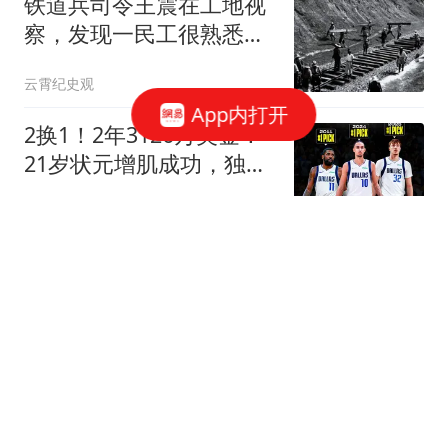
铁道兵司令王震在工地视
察，发现一民工很熟悉，
将军说：抬起头来
云霄纪史观
App内打开
2换1！2年3126万美金！
21岁状元增肌成功，独行
侠酝酿大交易
世界体育圈
投篮命中率37%！三分
33%！拿着3404万年薪场
均仅13+3！离开库里3年
大卫的篮球故事
后，彻底暴露原形
伊朗外长：美方弥补违约
行为前 谈判无法重启