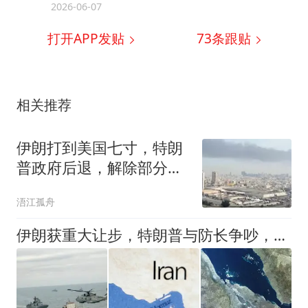
2026-06-07
打开APP发贴
73
条跟贴
相关推荐
伊朗打到美国七寸，特朗
普政府后退，解除部分制
裁，愿意达成协议
浯江孤舟
伊朗获重大让步，特朗普与防长争吵，48小时见分晓