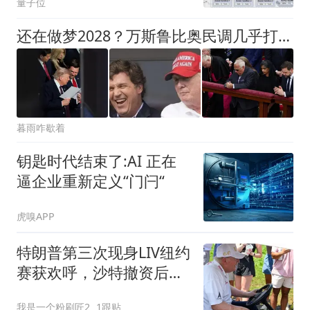
量子位
金融生产环境
还在做梦2028？万斯鲁比奥民调几乎打平，特朗普却迟迟不选接班人
暮雨咋歇着
钥匙时代结束了:AI 正在
逼企业重新定义“门闩“
虎嗅APP
特朗普第三次现身LIV纽约
赛获欢呼，沙特撤资后联
赛迎来神秘新金主？
我是一个粉刷匠2
1跟贴