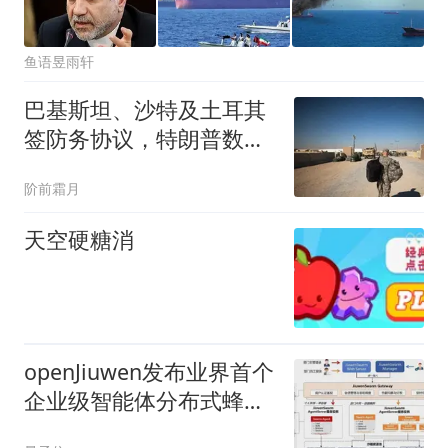
鱼语昱雨轩
巴基斯坦、沙特及土耳其
签防务协议，特朗普数小
时内未作任何回应
阶前霜月
天空硬糖消
openJiuwen发布业界首个
企业级智能体分布式蜂群
架构，联合邮储成功落地