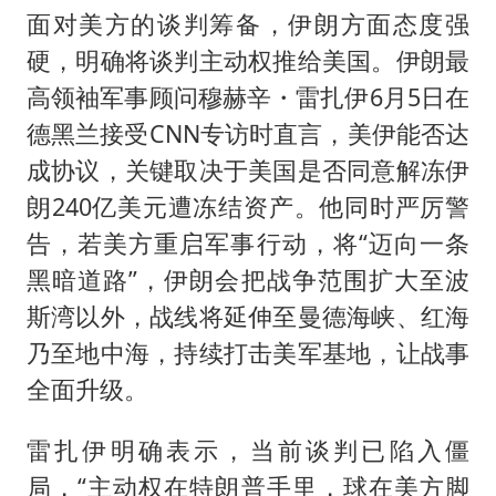
面对美方的谈判筹备，伊朗方面态度强
硬，明确将谈判主动权推给美国。伊朗最
高领袖军事顾问穆赫辛・雷扎伊6月5日在
德黑兰接受CNN专访时直言，美伊能否达
成协议，关键取决于美国是否同意解冻伊
朗240亿美元遭冻结资产。他同时严厉警
告，若美方重启军事行动，将“迈向一条
黑暗道路”，伊朗会把战争范围扩大至波
斯湾以外，战线将延伸至曼德海峡、红海
乃至地中海，持续打击美军基地，让战事
全面升级。
雷扎伊明确表示，当前谈判已陷入僵
局，“主动权在特朗普手里，球在美方脚