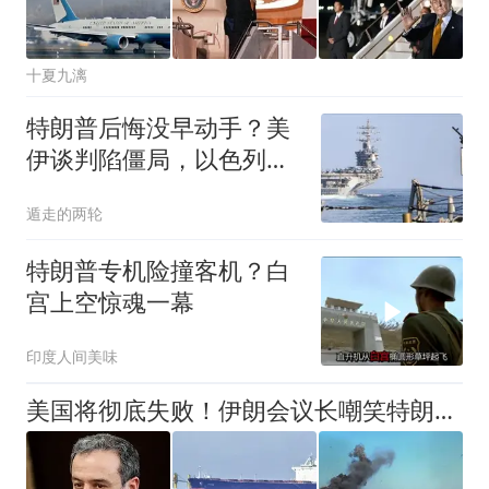
十夏九漓
特朗普后悔没早动手？美
伊谈判陷僵局，以色列炸
黎巴嫩添乱？
遁走的两轮
特朗普专机险撞客机？白
宫上空惊魂一幕
印度人间美味
美国将彻底失败！伊朗会议长嘲笑特朗普：你的那套早行不通了