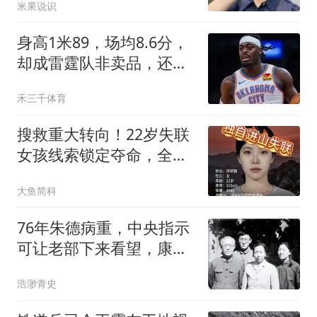
米果说识
身高1米89，场均8.6分，
却成雷霆队非卖品，还有
望拿上亿美元合同
禾三千体育
搜救重大转向！22岁失联
女孩线索锁定夺命，全程
无防护令人揪心
大鱼简科
76年朱德病重，中央指示
可让老部下来看望，康克
清：先通知欧阳毅
浩渺青史