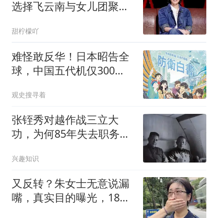
选择飞云南与女儿团聚，
谢霆锋在外忙工作
甜柠檬吖
难怪敢反华！日本昭告全
球，中国五代机仅300
架，真相曝光被打脸
观史搜寻着
张铚秀对越作战三立大
功，为何85年失去职务？
徐帅一句话点明原因
兴趣知识
又反转？朱女士无意说漏
嘴，真实目的曝光，18岁
女儿成“牺牲品”