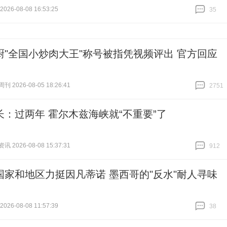
26-08-08 16:53:25
35
跟贴
35
厨"全国小炒肉大王"称号被指凭视频评出 官方回应
 2026-08-05 18:26:41
2751
跟贴
2751
长：过两年 霍尔木兹海峡就“不重要”了
 2026-08-08 15:37:31
912
跟贴
912
国家和地区力挺因凡蒂诺 墨西哥的"反水"耐人寻味
26-08-08 11:57:39
38
跟贴
38