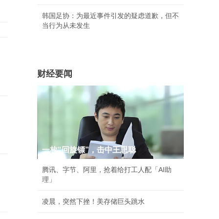
韩国足协：为最近事件引发的疑虑道歉，但不
当行为从未发生
财经要闻
一枚“回旋镖”，击中王思聪
腾讯、字节、阿里，抢着给打工人配「AI助
理」
凌晨，突然下挫！美存储巨头跳水