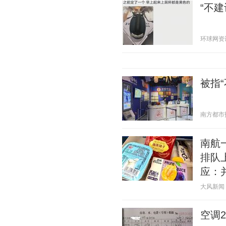
“不
环球网资讯 2
被指
南方都市报 2
南航
排队
应：
大风新闻 20
空调