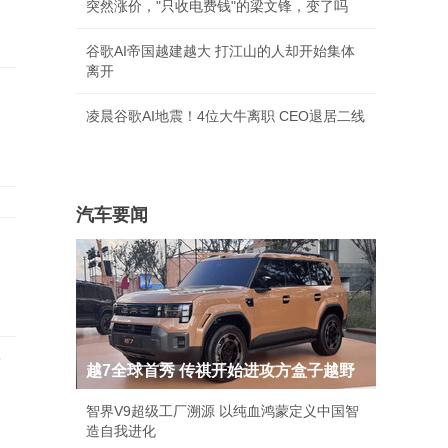
突然涨价，"只收电费钱"的梁文锋，变了吗
谷歌AI帝国越建越大 打江山的人却开始集体
离开
凌晨谷歌AI地震！4位大牛离职 CEO退居二线
汽车要闻
店
越7全球首秀 传祺开始进攻方盒子越野
智界V9超级工厂溯源 以纯血鸿蒙定义中国智
造自我进化