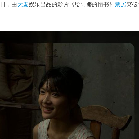
7日，由
大麦
娱乐出品的影片《
给阿嬷的情书
》
票房
突破