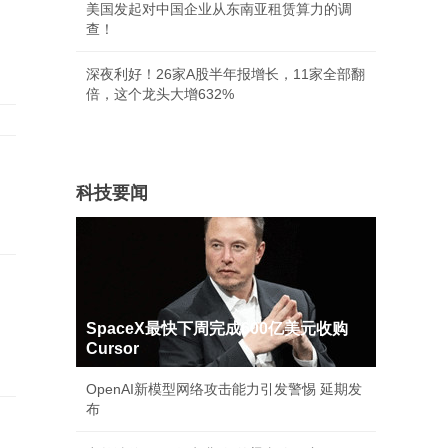
美国发起对中国企业从东南亚租赁算力的调
查！
深夜利好！26家A股半年报增长，11家全部翻
倍，这个龙头大增632%
科技要闻
中
SpaceX最快下周完成600亿美元收购
Cursor
OpenAI新模型网络攻击能力引发警惕 延期发
布