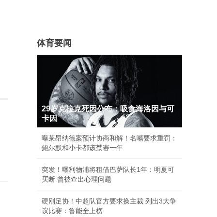
体育要闻
29岁克拉克死因公布：吸食海洛因与可
卡因
曝莱昂纳德案预计协商和解！名嘴要求重罚：
鲍尔默和小卡都该禁赛一年
突发！曝利物浦将租借巴萨队长1年：明夏可
买断 曾被查出心理问题
硬刚足协！中超队官方要求换主裁 列出3大争
议比赛：鲁能全上榜