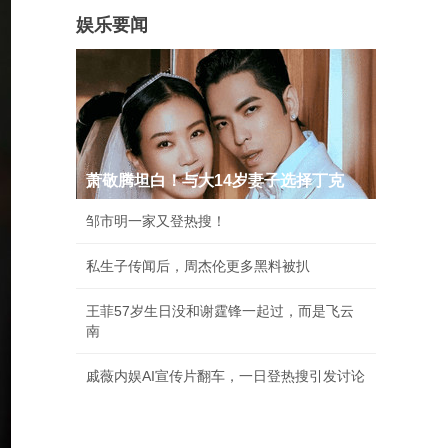
娱乐要闻
萧敬腾坦白！与大14岁妻子选择丁克
邹市明一家又登热搜！
私生子传闻后，周杰伦更多黑料被扒
王菲57岁生日没和谢霆锋一起过，而是飞云
南
戚薇内娱AI宣传片翻车，一日登热搜引发讨论