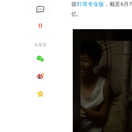
据
灯塔
专业版
，截至6月
亿。
0
分享至