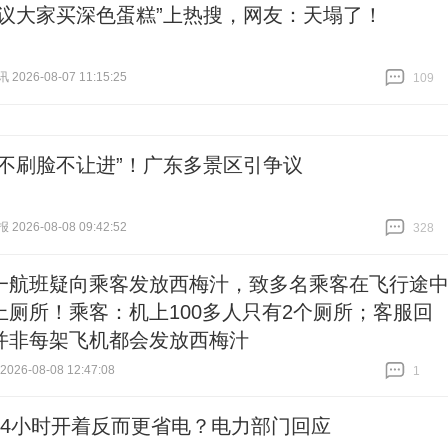
建议大家买深色蛋糕”上热搜，网友：天塌了！
026-08-07 11:15:25
109
跟贴
109
“不刷脸不让进”！广东多景区引争议
026-08-08 09:42:52
328
跟贴
328
一航班疑向乘客发放西梅汁，致多名乘客在飞行途
上厕所！乘客：机上100多人只有2个厕所；客服回
并非每架飞机都会发放西梅汁
26-08-08 12:47:08
1
跟贴
1
24小时开着反而更省电？电力部门回应