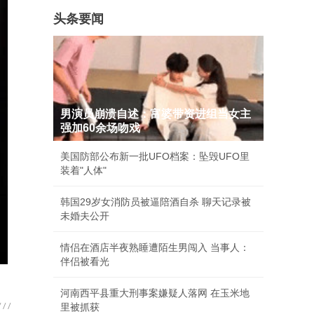
头条要闻
男演员崩溃自述：富婆带资进组当女主
强加60余场吻戏
美国防部公布新一批UFO档案：坠毁UFO里
装着"人体"
韩国29岁女消防员被逼陪酒自杀 聊天记录被
未婚夫公开
情侣在酒店半夜熟睡遭陌生男闯入 当事人：
伴侣被看光
河南西平县重大刑事案嫌疑人落网 在玉米地
里被抓获