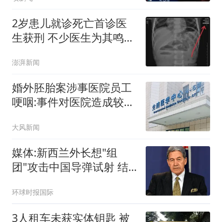
2岁患儿就诊死亡首诊医
生获刑 不少医生为其鸣不
平
澎湃新闻
婚外胚胎案涉事医院员工
哽咽:事件对医院造成较大
冲击
大风新闻
媒体:新西兰外长想"组
团"攻击中国导弹试射 结
果被打脸
环球时报国际
3人租车未获实体钥匙 被