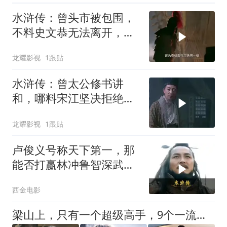
水浒传：曾头市被包围，
不料史文恭无法离开，这
下曾家到大霉了
龙耀影视
1跟贴
水浒传：曾太公修书讲
和，哪料宋江坚决拒绝，
势报杀兄之仇
龙耀影视
1跟贴
卢俊义号称天下第一，那
能否打赢林冲鲁智深武松
的联手攻击？
西金电影
梁山上，只有一个超级高手，9个一流猛将，都是谁？