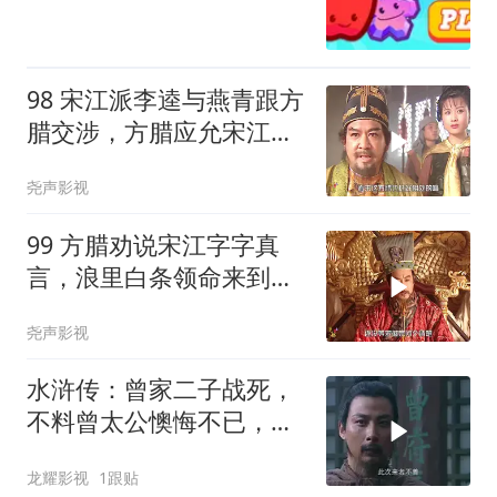
98 宋江派李逵与燕青跟方
腊交涉，方腊应允宋江涌
金门外谈判
尧声影视
99 方腊劝说宋江字字真
言，浪里白条领命来到涌
金门下
尧声影视
水浒传：曾家二子战死，
不料曾太公懊悔不已，后
悔却来不及
龙耀影视
1跟贴