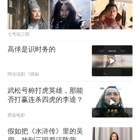
七号说三国
高俅是识时务的
阿佳说剧
1跟贴
武松号称打虎英雄，那能
否打赢连杀四虎的李逵？
西金电影
假如把《水浒传》里的吴
用，放到三国蜀汉阵营，