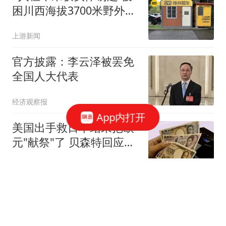
困川西海拔3700米野外10
余小时
上游新闻
官方披露：李云泽被罢免
全国人大代表
经济观察报
App内打开
美国出手救日本结果把欧
元"献祭"了 贝森特回应质
疑
上游新闻
幼儿园表演孩子爸单独去
参加!看完这手机拍的女幼
师视频家要散了哈哈