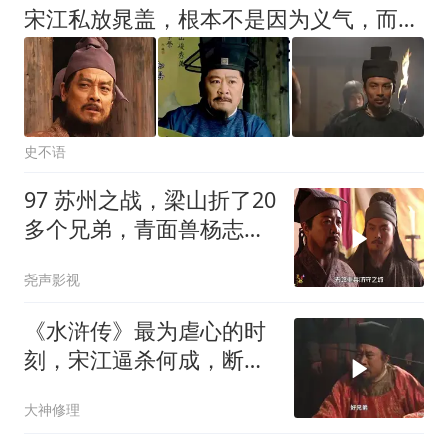
宋江私放晁盖，根本不是因为义气，而是一场零风险高收益的投机
史不语
97 苏州之战，梁山折了20
多个兄弟，青面兽杨志断
了条腿变成废人
尧声影视
《水浒传》最为虐心的时
刻，宋江逼杀何成，断了
梁山最后的脊梁
大神修理