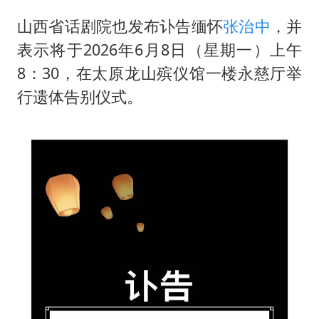
国防部：中国军队坚决反制任何闹海挑衅图谋
山西省话剧院也发布讣告缅怀
张治中
，并
陈幸同晋级WTT横滨冠军赛8强
表示将于2026年6月8日（星期一）上午
百花奖开幕式
8：30，在太原龙山殡仪馆一楼永慈厅举
两名乘客在飞机上因调节座椅起冲突
行遗体告别仪式。
女儿为争财产堵门阻挠父亲出殡
夯实基础开新局