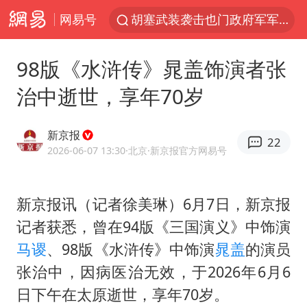
网易号
胡塞武装袭击也门政府军军营
日本试射“战斧”导弹，国防部回应
98版《水浒传》晁盖饰演者张
东航：国内客票提前14天免费退改
治中逝世，享年70岁
台风白海豚中心风力增强
四川宜宾高县4.9级地震致1死
新京报
22
向鹏0-3不敌张本智和
2026-06-07 13:30
·北京
·新京报官方网易号
“新疆阿勒泰八月能滑雪”不实
新京报讯（记者徐美琳）6月7日，新京报
刘国正说向鹏打得很窝囊
记者获悉，曾在94版《三国演义》中饰演
山东一元代青花杯离奇失踪
马谡
、98版《水浒传》中饰演
晁盖
的演员
我国外贸延续良好增长态势
张治中
，因病医治无效，于2026年6月6
宇树科技中一签需缴款7.54万元
日下午在太原逝世，享年70岁。