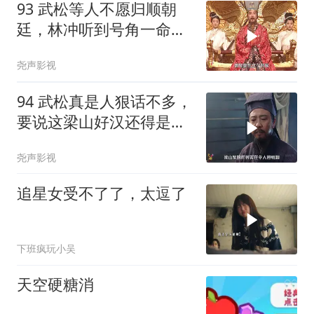
93 武松等人不愿归顺朝
廷，林冲听到号角一命呜
呼
尧声影视
94 武松真是人狠话不多，
要说这梁山好汉还得是你
呀
尧声影视
追星女受不了了，太逗了
下班疯玩小吴
天空硬糖消