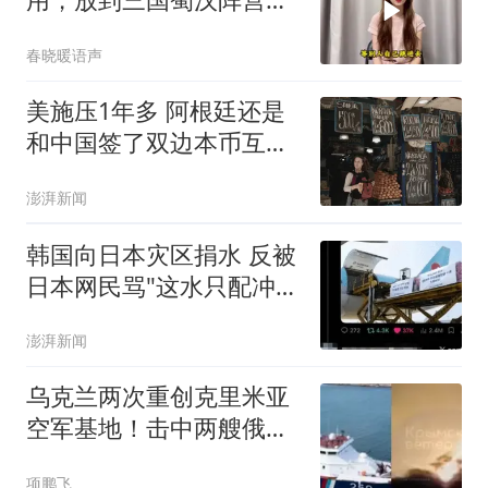
会是什么水平？
春晓暖语声
美施压1年多 阿根廷还是
和中国签了双边本币互换
协议
澎湃新闻
韩国向日本灾区捐水 反被
日本网民骂"这水只配冲马
桶"
澎湃新闻
乌克兰两次重创克里米亚
空军基地！击中两艘俄罗
斯军船
项鹏飞