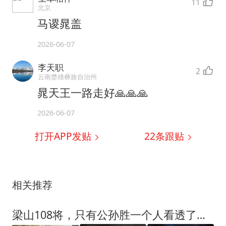
11
北京
马谡晁盖
2026-06-07
李天职
2
云南楚雄彝族自治州
晁天王一路走好🙏🙏🙏
2026-06-07
打开APP发贴
22
条跟贴
相关推荐
梁山108将，只有公孙胜一个人看透了结局