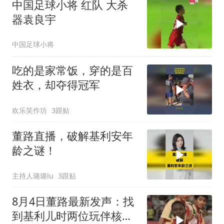
中国足球小将 红队 大杀
器袁良宇
中国足球小将
吃的是家常饭，穿的是百
姓衣，却夺得冠军
欢乐笑作坊
3跟贴
董路直播，破解基利安年
龄之谜！
主持人璐璐lu
3跟贴
8月4日董路最新发声：找
到基利儿时两位玩伴核实