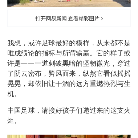
打开网易新闻 查看精彩图片
我想，或许足球最好的模样，从来都不是
唯成绩论的指标与所谓输赢。它的样子或
许是——一道刺破黑暗的坚韧微光，穿过
了阴云密布，劈风而来，纵然它看似摇摇
晃晃，却依旧让干涸的远方重燃热烈与生
机。
中国足球，请接好孩子们递过来的这支火
炬。