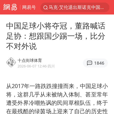
网易号
马克·艾伦退出斯诺克中国公开赛
新疆优化调整景区内自驾服务费
中国足球小将夺冠，董路喊话
上四休三，但降薪1000元，你接受吗？
足协：想跟国少踢一场，比分
央视新主播李秋莹孙亚鹏亮相
不对外说
情侣平潭拍日出坠崖1死1伤
老挝国会主席赛宋蓬逝世
十点街球体育
1846
黄金牛市回来了吗
2026-06-07 12:46
·四川
《欢迎来龙餐馆》口碑
茅台部分直营店飞天茅台提价
从2017年一路跌跌撞撞而来，中国
足球小
将
，这群几乎从未被纳入体制、甚至常年
白海豚将正面袭击贯穿浙江
遭受外界冷嘲热讽的民间草根队伍，终于
酒店回应车内过夜被收150元
在最残酷的绿茵场上迎来了自己的历史性