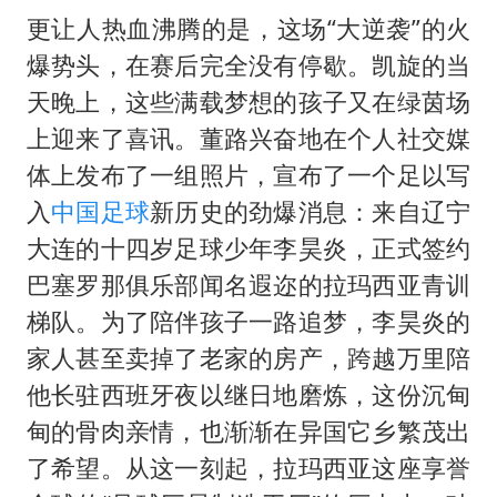
更让人热血沸腾的是，这场“大逆袭”的火
爆势头，在赛后完全没有停歇。凯旋的当
天晚上，这些满载梦想的孩子又在绿茵场
上迎来了喜讯。董路兴奋地在个人社交媒
体上发布了一组照片，宣布了一个足以写
入
中国足球
新历史的劲爆消息：来自辽宁
大连的十四岁足球少年李昊炎，正式签约
巴塞罗那俱乐部闻名遐迩的拉玛西亚青训
梯队。为了陪伴孩子一路追梦，李昊炎的
家人甚至卖掉了老家的房产，跨越万里陪
他长驻西班牙夜以继日地磨炼，这份沉甸
甸的骨肉亲情，也渐渐在异国它乡繁茂出
了希望。从这一刻起，拉玛西亚这座享誉