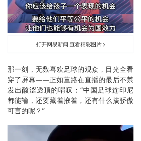
打开网易新闻 查看精彩图片
那一刻，无数喜欢足球的观众，目光全看
穿了屏幕——正如董路在直播的最后不禁
发出酸涩透顶的喟叹：“中国足球连印尼
都能输，还要藏着掖着，还有什么搞骄傲
可言的呢？”