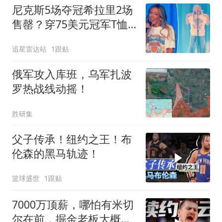
尼克斯5场夺冠希拉里2场
售罄？穿75美元冠军T恤
庆53年首冠
追星雷达站
1跟贴
俄军攻入库班，乌军扎波
罗热战线动摇！
胜研集
父子传承！纽约之王！布
伦森的黑马轨迹！
篮球盛世
1跟贴
7000万顶薪，哪怕有米切
尔在前，掘金老板大概率