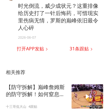
时光倒流，威少成状元？这重排像
给历史打了一针后悔药，可惜现实
里伤病无情，罗斯的巅峰依旧最令
人心碎
2026-06-07
打开APP发贴
31
条跟贴
相关推荐
【防守拆解】巅峰詹姆斯
的防守拆解！如何窒息封
锁罗斯？
十三哥侃大山
4跟贴