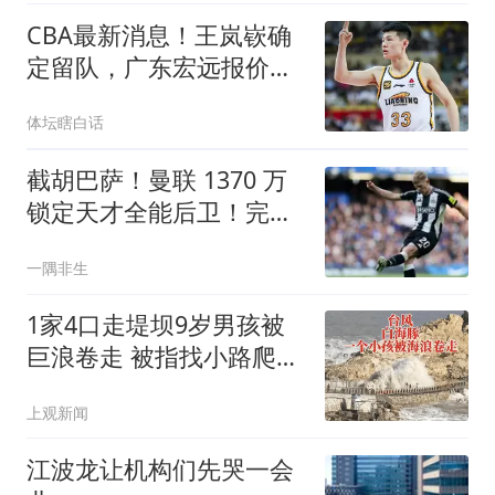
CBA最新消息！王岚嵚确
定留队，广东宏远报价
NBA名将
体坛瞎白话
截胡巴萨！曼联 1370 万
锁定天才全能后卫！完美
替代霍尔
一隅非生
1家4口走堤坝9岁男孩被
巨浪卷走 被指找小路爬了
进去
上观新闻
江波龙让机构们先哭一会