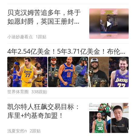
贝克汉姆苦追多年，终于
如愿封爵，英国王册封其
为爵士
小迪妙趣看点
1跟贴
4年2.54亿美金！5年3.71亿美金！布伦森步步为营，东契奇没有退路
世界体育圈
338跟贴
凯尔特人狂飙交易目标：
库里+约基奇加盟！
浅夏安然n
2跟贴