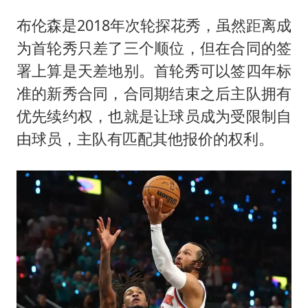
河南刑案嫌犯被抓 逃窜时伤害多人
布伦森是2018年次轮探花秀，虽然距离成
娜扎称眼睛恢复情况不太妙
为首轮秀只差了三个顺位，但在合同的签
三警齐发！多地10级以上雷暴大风
署上算是天差地别。首轮秀可以签四年标
乐享全民健身 共筑健康中国
准的新秀合同，合同期结束之后主队拥有
优先续约权，也就是让球员成为受限制自
由球员，主队有匹配其他报价的权利。