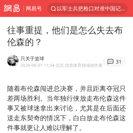
网易号
谢霆锋演唱会隔空祝王菲生日快乐
方桃子代言广告视频已下架
往事重提，他们是怎么失去布
河南警方公开征集黑恶犯罪线索
伦森的？
辽宁省深化扫黑除恶专项斗争
WTT横滨冠军赛女单四强国乒占三席
只关于篮球
31
浙江省发出今年第2号指挥长令
2026-06-07 11:34
·北京
·优质体育领域创作者
一周大涨超7% 金价为何突然上涨
随着布伦森闯进总决赛，并且距离夺冠只
生产也能“拼单”了
差两场胜利。当年独行侠放走布伦森这件
央视新主播李秋莹孙亚鹏亮相
事又被球迷拿出来讨论，尤其是在后面还
情侣在平潭拍日出时坠崖致一死一伤
送走东契奇的情况下，白白放走布伦森这
吴宜泽回应晋级中国赛16强
件事就更让人难以理解了。