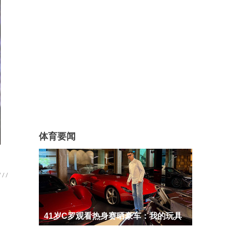
体育要闻
41岁C罗观看热身赛晒豪车：我的玩具