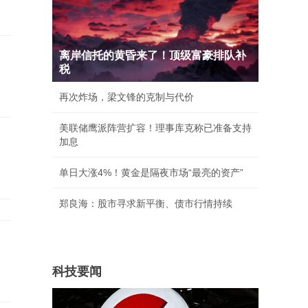
岁
离岸信托的黄昏来了！顶级富豪排队补
税
再次炸场，梁文锋的克制与代价
美联储鹰派阵营扩容！理事库克称已准备支持
加息
单日大涨4%！黄金是隔夜市场“最亮的资产”
郑良海：股市寻求新平衡、债市行情持续
科技要闻