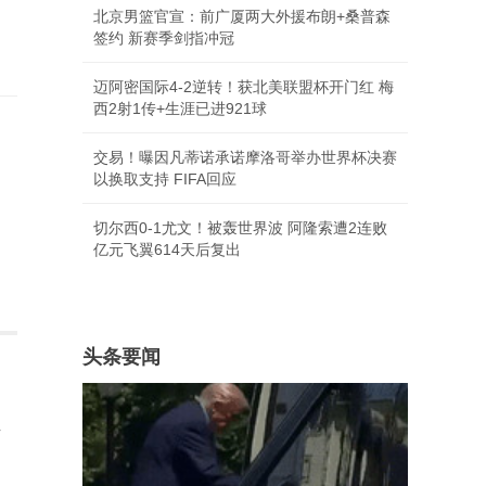
北京男篮官宣：前广厦两大外援布朗+桑普森
签约 新赛季剑指冲冠
迈阿密国际4-2逆转！获北美联盟杯开门红 梅
西2射1传+生涯已进921球
交易！曝因凡蒂诺承诺摩洛哥举办世界杯决赛
以换取支持 FIFA回应
切尔西0-1尤文！被轰世界波 阿隆索遭2连败
亿元飞翼614天后复出
头条要闻
员