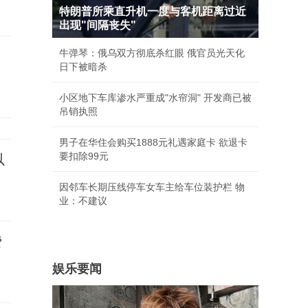
特朗普所乘直升机一度与客机距离过近
出现"间隔丧失"
牛弹琴：俄乌双方彻底杀红眼 俄官员光天化
日下被暗杀
小区地下车库渗水严重成"水帘洞" 开发商已被
吊销执照
男子在华住会购买1888元礼遇家庭卡 欲退卡
要扣除99元
以
因邻车长期压线停车女车主给车位装护栏 物
业：不建议
费
娱乐要闻