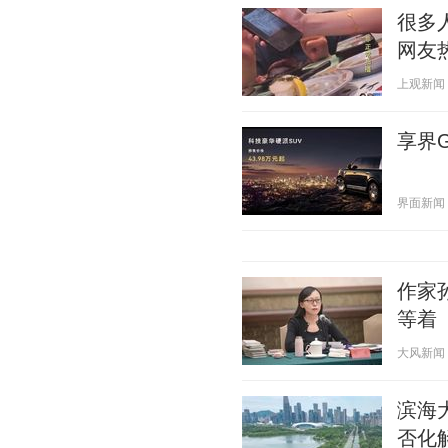
很多
网友
上观新闻 20
享界G
界面新闻 20
作家
等着
大风新闻 20
滨海
否化