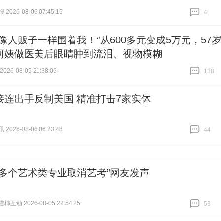
026-08-06 07:45:15
4
跟贴
4
售像人贩子一样围着我！”从600多元变成5万元，57
阿姨做医美后眼睛肿到流泪、视物模糊
26-08-05 21:38:06
138
跟贴
138
接连出手反制美国 精准打击7家实体
026-08-06 06:23:48
44
跟贴
44
传多个艺术类专业取消艺考”网友发声
互动 2026-08-05 22:54:25
53
跟贴
53