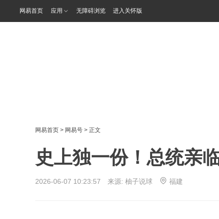
网易首页
应用
无障碍浏览
进入关怀版
网易首页
>
网易号
> 正文
史上独一份！总统亲临
2026-06-07 10:23:57 来源:
柚子说球
福建