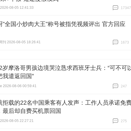
26-08-05 12:41:33
17347
跟贴
17347
厨"全国小炒肉大王"称号被指凭视频评出 官方回应
 2026-08-05 18:26:41
1673
跟贴
1673
12岁摩洛哥男孩边境哭泣恳求西班牙士兵：“可不可
把我遣返回国”
2026-08-06 00:59:41
247
跟贴
247
航拒载的22名中国乘客有人发声：工作人员承诺免
，最后却自费买机票回国
26-08-05 22:27:21
275
跟贴
275