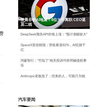
凌晨谷歌AI地震！4位大牛离职 CEO退
居二线
费
DeepSeek预告API价格上涨：“预计涨幅较大”
SpaceX首份财报：营收暴涨92%，AI狂烧千
亿
鸿蒙智行："竹知了"相关投诉均有明确侵权事
实
Anthropic老板急了：挖来的人，可能只为钱
汽车要闻