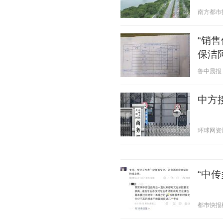
南方都市报 2
“销
保洁
鲁中晨报 20
中方
环球网资讯 2
“中
都市快报橙柿