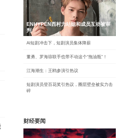
，
ENHYPEN西村力站姐和成员互动被审
判
AI短剧冲击下，短剧演员集体降薪
董勇、罗海琼联手也带不动这个“拖油瓶”！
江海潮生：王鸥参演引热议
短剧演员登百花奖引热议，圈层壁垒被实力击
子
碎
财经要闻
能