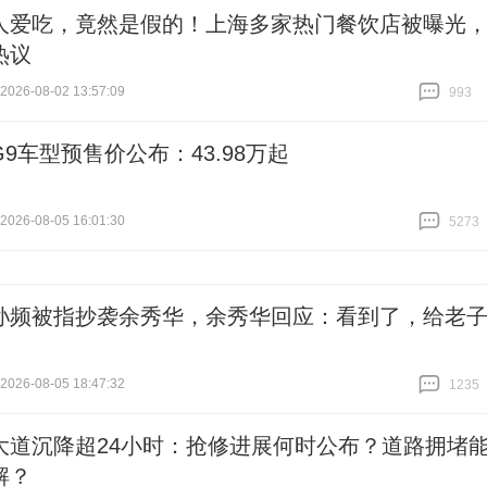
人爱吃，竟然是假的！上海多家热门餐饮店被曝光
热议
26-08-02 13:57:09
993
跟贴
993
9车型预售价公布：43.98万起
26-08-05 16:01:30
5273
跟贴
5273
孙频被指抄袭余秀华，余秀华回应：看到了，给老
26-08-05 18:47:32
1235
跟贴
1235
大道沉降超24小时：抢修进展何时公布？道路拥堵
解？