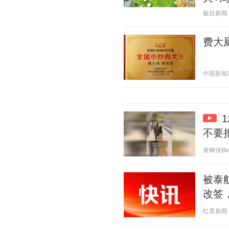
极目新闻 20
费大
中国新闻周刊
不要
青蜂侠Bee 
被泰
改签
红星新闻 20