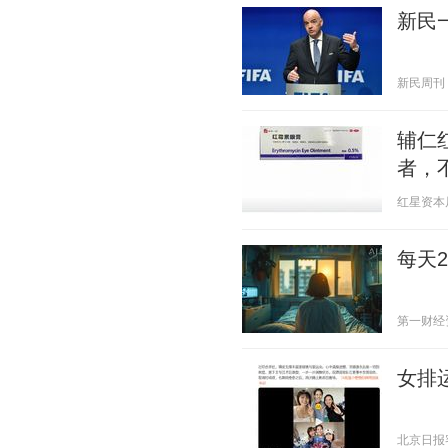
新民
新民周刊 20
辅仁
者，
红星资本局 2
每天2
第一财经资讯
女排
北京日报客户