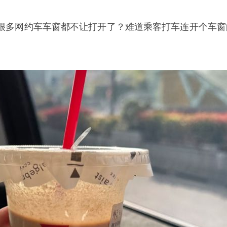
很多网约车车窗都不让打开了？难道乘客打车连开个车窗