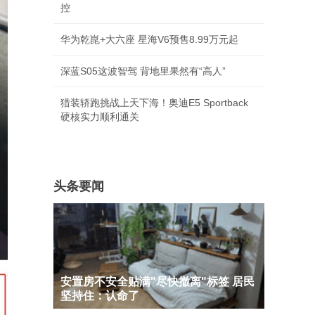
控
华为乾崑+大六座 星海V6预售8.99万元起
深蓝S05这波智驾 背地里果然有“高人”
猎装轿跑挑战上天下海！奥迪E5 Sportback
硬核实力顺利通关
头条要闻
安置房不安全贴满"尽快撤离"标签 居民
坚持住：认命了