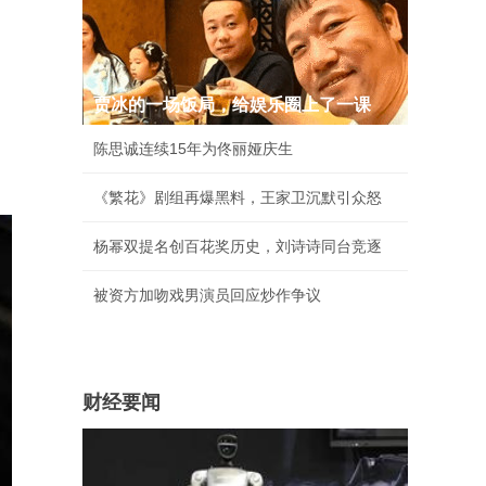
贾冰的一场饭局，给娱乐圈上了一课
陈思诚连续15年为佟丽娅庆生
《繁花》剧组再爆黑料，王家卫沉默引众怒
杨幂双提名创百花奖历史，刘诗诗同台竞逐
被资方加吻戏男演员回应炒作争议
财经要闻