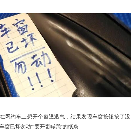
在网约车上想开个窗透透气，结果发现车窗按钮按了没
车窗已坏勿动”“要开窗喊我”的纸条。