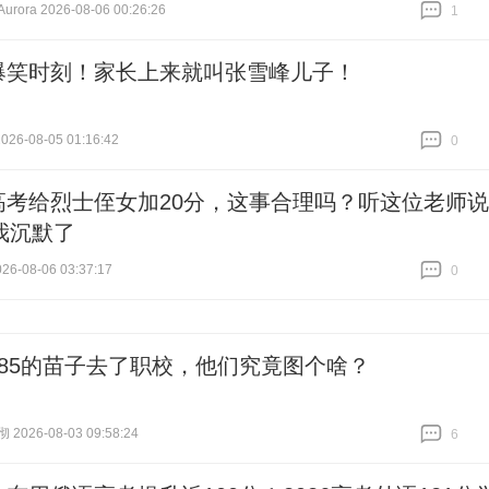
ora 2026-08-06 00:26:26
1
跟贴
1
爆笑时刻！家长上来就叫张雪峰儿子！
26-08-05 01:16:42
0
跟贴
0
高考给烈士侄女加20分，这事合理吗？听这位老师说
我沉默了
6-08-06 03:37:17
0
跟贴
0
985的苗子去了职校，他们究竟图个啥？
026-08-03 09:58:24
6
跟贴
6