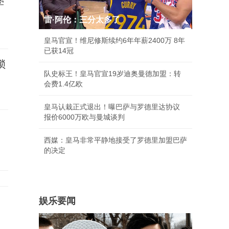
学
雷·阿伦：三分太多了
皇马官宣！维尼修斯续约6年年薪2400万 8年
已获14冠
锁
队史标王！皇马官宣19岁迪奥曼德加盟：转
会费1.4亿欧
皇马认栽正式退出！曝巴萨与罗德里达协议
报价6000万欧与曼城谈判
西媒：皇马非常平静地接受了罗德里加盟巴萨
的决定
娱乐要闻