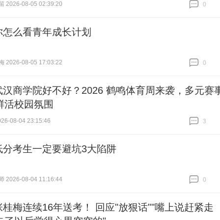
026-08-05 02:39:20
0
跟贴
0
你怎么看青年成长计划
026-08-05 17:03:22
0
跟贴
0
武汉商学院好不好？2026 鹤鸣体育周来袭，多元赛
鲜活校园氛围
6-08-04 23:15:46
3
跟贴
3
低分考生一定要避坑3大陷阱
026-08-04 11:16:44
0
跟贴
0
张桂梅连续16年送考！ 回应"放狠话""嘴上说赶紧走