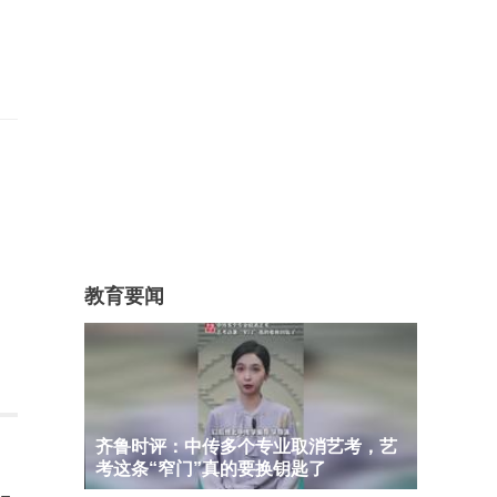
教育要闻
齐鲁时评：中传多个专业取消艺考，艺
考这条“窄门”真的要换钥匙了