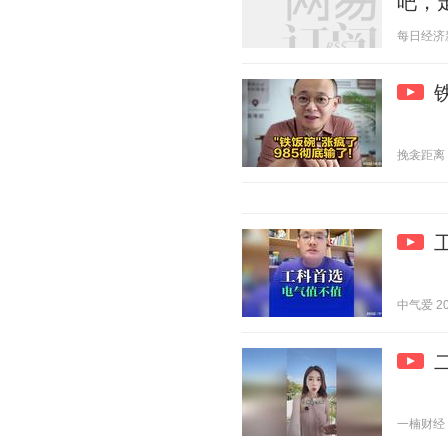
吧，
每日经济新闻
挽衾距离 20
中气爱 202
一楠财经 20