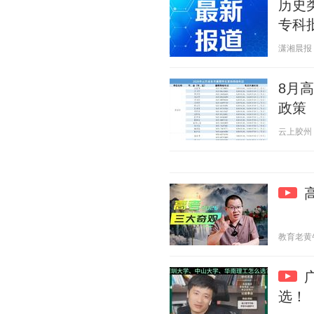
历史类
专科
潇湘晨报 20
8月
政策
云上胶州 20
教育老黄牛谢
选！