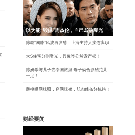
以为能“毁掉”周杰伦，自己却被曝光
陈璇“屈膝”风波再发酵，上海主持人接连离职
事
大S住宅分割曝光，具俊晔公然索产权！
陈妍希与儿子去泰国旅游 母子俩合影酷范儿
十足！
殷桃晒网球照，穿网球裙，肌肉线条好惊艳！
财经要闻