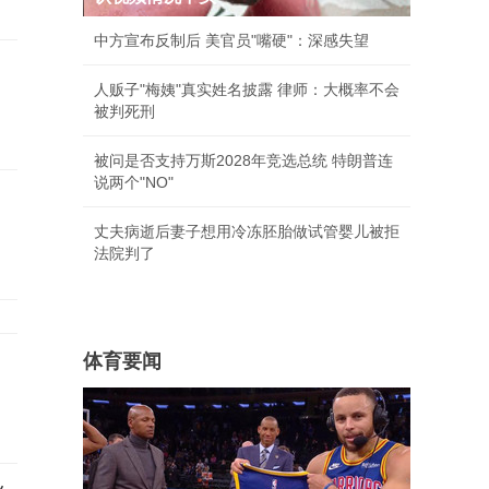
中方宣布反制后 美官员"嘴硬"：深感失望
人贩子"梅姨"真实姓名披露 律师：大概率不会
被判死刑
被问是否支持万斯2028年竞选总统 特朗普连
说两个"NO"
丈夫病逝后妻子想用冷冻胚胎做试管婴儿被拒
法院判了
体育要闻