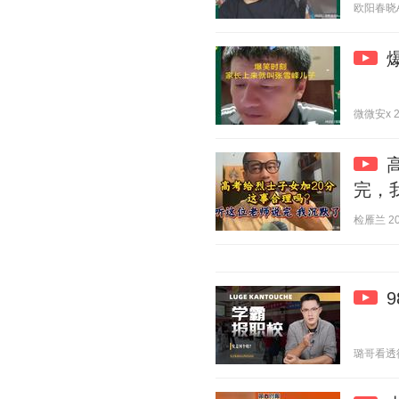
欧阳春晓Aur
微微安x 20
完，
检雁兰 202
璐哥看透彻 2