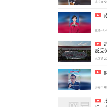
流浪者残留 2
主持人咏梅 2
感受
志愿通 202
郭青松老师 2