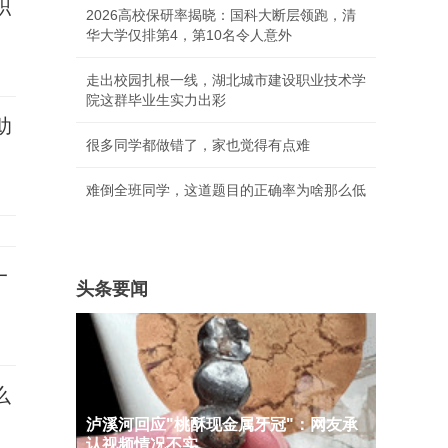
职
2026高校保研率揭晓：国科大断层领跑，清
华大学仅排第4，第10名令人意外
走出校园扎根一线，湖北城市建设职业技术学
院这群毕业生实力出彩
助
很多同学都做错了，家也觉得有点难
难倒全班同学，这道题目的正确率为啥那么低
一
头条要闻
么
泸溪河回应"桃酥现金属牙冠"：网友承
认视频情况不实