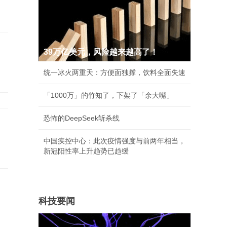
39万亿美元，风险越来越高了！
统一冰火两重天：方便面独撑，饮料全面失速
「1000万」的竹知了，下架了「余大嘴」
恐怖的DeepSeek斩杀线
中国疾控中心：此次疫情强度与前两年相当，
新冠阳性率上升趋势已趋缓
科技要闻