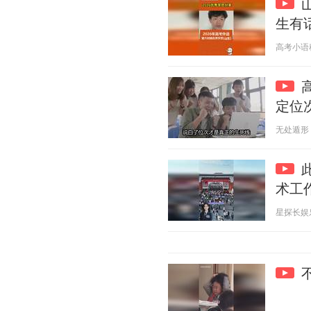
生有
高考小语种慧
定位
无处遁形 20
术工
星探长娱乐 2