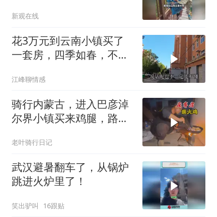
成为今年避暑首选地
新观在线
花3万元到云南小镇买了
一套房，四季如春，不到
一年就后悔了
江峰聊情感
骑行内蒙古，进入巴彦淖
尔界小镇买来鸡腿，路上
捡柴生火炖着吃
老叶骑行日记
武汉避暑翻车了，从锅炉
跳进火炉里了！
笑出驴叫
16跟贴