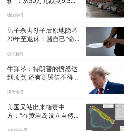
斩"：从50万元跌到9.5万
元
钱江晚报
男子杀害母子后原地隐匿
20年至退休：赌自己"命
大"
极目新闻
牛弹琴：特朗普的愤怒达
到顶点 还有更哭笑不得一
幕
现代快报
美国又站出来指责中
方：“在黄岩岛设立自然保
护区具有破坏性”
光电科技君