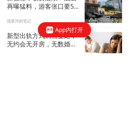
再曝猛料，游客张口要5
千，录音惹怒全网
揽星河的笔记
App内打开
新型出轨方式悄然蔓延，
无约会无开房，无数婚姻
栽在这温柔陷阱里
阿凯销售场
沈腾新片淘票票9.8分封
神，点映两天破亿全场高
呼影帝
娱乐追光侠
被伊朗打醒了？美国专家
警告：现有导弹体量碰上
中国一周都撑不住