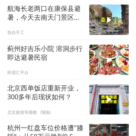
航海长老两口在康保县避
暑，今天去南天门景区看
那里的美丽景色
告白手工
蓟州好吉乐小院 溶洞步行
即达避暑民宿
民宿汇平台
北京西单饭店重新开业，
300多年后现状如何？
北京旅游等着瞧
7跟贴
杭州一红盘车位价格遭"膝