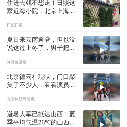
住进去就不想走！日照这
家近海小院，北京上海来
的客人都夸“值”！
日照日报
夏日来云南避暑，但也没
说这过上冬了，男子把棉
袄都穿上了！
渝派生活帮
北京德云社现状，门口聚
集了不少人，看看演员都
有谁？
北京旅游等着瞧
避暑大军已抵达山西！夏
季平均气温26℃的山西，