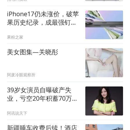
iPhone17仍未涨价，破苹
果历史纪录，成最强钉子
户？
果粉之家
美女图集—关晓彤
阿废冷眼观察所
39岁女演员自曝破产失
业，亏空20年积蓄70万，
靠年迈母亲接济度日
阿讯说天下
新疆睡车收费后续！酒店