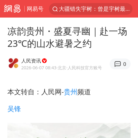
网易号
路虎卫士110 HSE限时降价
我国发现稀散金属独立新矿物——乌斯河锗矿
凉韵贵州・盛夏寻幽｜赴一场
上海鼓励居家办公
23℃的山水避暑之约
马云现身新疆巴音布鲁克草原
部分银行上调存款利率
人民资讯
0
新疆生产建设兵团生态环境局原局长被查
2026-06-07 08:43
·北京
·人民科技官方账号
朱一龙的鼻子怎么了
本文转自：人民网-
贵州
频道
费大厨口号更改 不再宣传小炒肉大王
周星驰妈妈现身香港首映礼
吴锋
上海地铁4条线路全线停运
5万小车卖不动 微型代步车集体遇冷