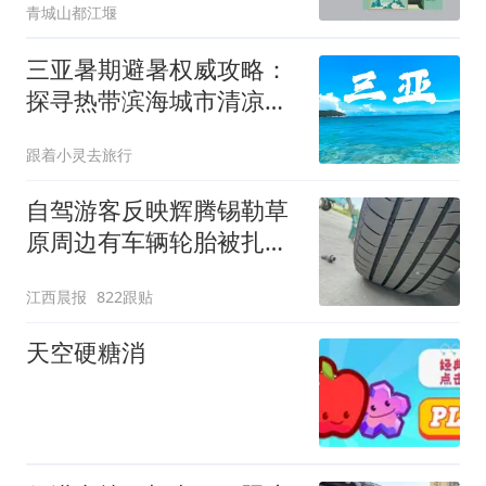
青城山都江堰
三亚暑期避暑权威攻略：
探寻热带滨海城市清凉慢
度假之道
跟着小灵去旅行
自驾游客反映辉腾锡勒草
原周边有车辆轮胎被扎，
修理店铺换胎价格高达千
江西晨报
822跟贴
元，官方发布情况通报
天空硬糖消