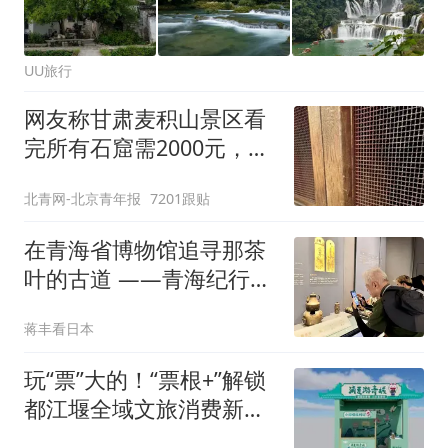
UU旅行
网友称甘肃麦积山景区看
完所有石窟需2000元，景
区：部分石窟受特别保
北青网-北京青年报
7201跟贴
护，游客可按需买
在青海省博物馆追寻那茶
叶的古道 ——青海纪行之
一
蒋丰看日本
玩“票”大的！“票根+”解锁
都江堰全域文旅消费新玩
法！