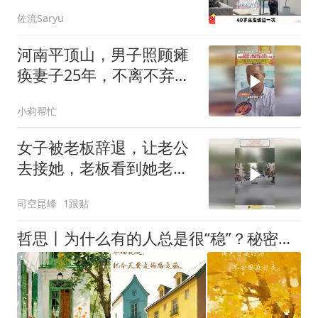
满脸嫌弃！
佐流Saryu
河南平顶山，男子照顾瘫
痪妻子25年，不离不弃。
村民赞叹：他真是好男
小莉帮忙
人，好丈夫！
女子被老板辞退，让老公
去接她，老板看到她老公
时傻眼了！
司空昆峰
1跟贴
哲思丨为什么有的人总是很“稳”？秘密在于内在平衡力