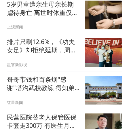
5岁男童遭亲生母亲长期
虐待身亡 离世时体重仅
9.7公斤
上观新闻
排片只剩12.6%，《功夫
女足》却拒绝延期，周星
驰的真诚永远都在
星寒新影视
哥哥带钱和百条烟"感
谢"塔沟武校教练 得知弟
弟受欺负
红星新闻
民营医院替老人保管医保
卡套走300万 有医生月入