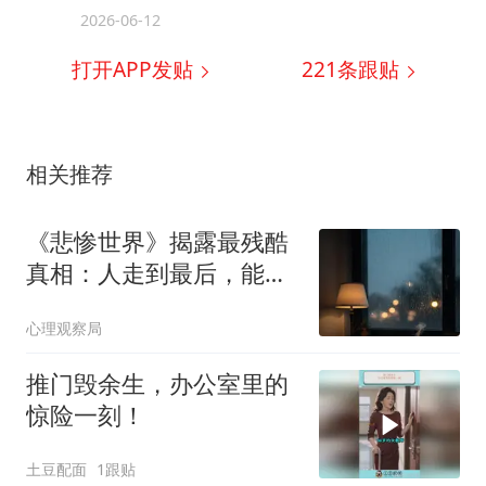
2026-06-12
打开APP发贴
221
条跟贴
相关推荐
《悲惨世界》揭露最残酷
真相：人走到最后，能托
住你的不是子女，不是伴
心理观察局
侣，而是你早年种下的这
两颗种子
推门毁余生，办公室里的
惊险一刻！
土豆配面
1跟贴