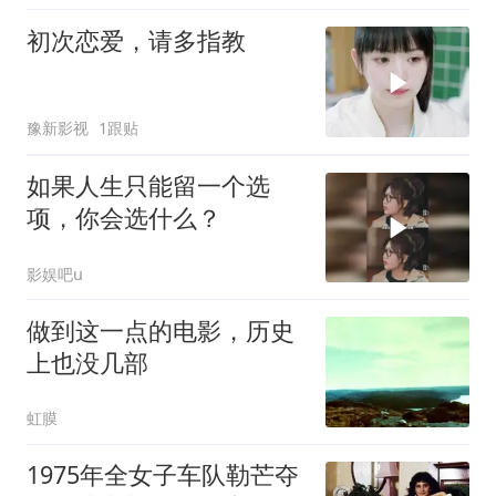
初次恋爱，请多指教
豫新影视
1跟贴
如果人生只能留一个选
项，你会选什么？
影娱吧u
做到这一点的电影，历史
上也没几部
虹膜
1975年全女子车队勒芒夺