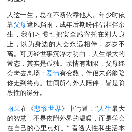
人这一生，总在不断依靠他人。年少时依
靠
父母
遮风挡雨，成年后期盼伴侣相伴余
生，我们习惯性把安全感寄托在别人身
上，以为身边的人会永远相伴，岁岁不
离。可历经世事沉浮才明白，人生最大的
常态，其实是孤独。亲情有期限，父母终
会老去离场；
爱情
有变数，伴侣未必能陪
你走到终点。世间所有外人陪伴，皆是阶
段性的缘分。
雨果
在《
悲惨世界
》中写道：“
人生
最大
的智慧，不是依附外界的温暖，而是学会
在自己的心里点灯。” 看透人性和生活本