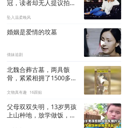
冠，读者却无人提议拍电
影
坠入温柔晚风
婚姻是爱情的坟墓
倩妹追剧
北魏合葬古墓，两具骸
骨，紧紧相拥了1500多
年。原来，爱真的能跨越
文物真有趣
16跟贴
生死与时间
父母双双失明，13岁男孩
上山种地，放学做饭，独
自撑起一个家！