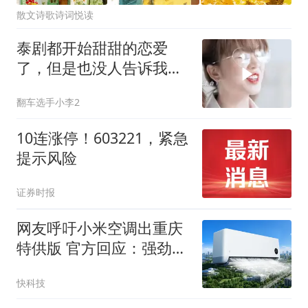
散文诗歌诗词悦读
泰剧都开始甜甜的恋爱
了，但是也没人告诉我是
男主在有对象的前提下
翻车选手小李2
啊！
10连涨停！603221，紧急
提示风险
证券时报
网友呼吁小米空调出重庆
特供版 官方回应：强劲风
系列就是火炉特供
快科技