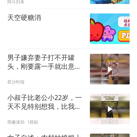
阿斗归来
天空硬糖消
男子嫌弃妻子打不开罐
头，刚要露一手就出意外
了，网友：这两口子太有
星沙时报
夫妻相了
小叔子比老公小22岁，一
天不见特别想我，比我老
公还黏我
萌趣速拍
1跟贴