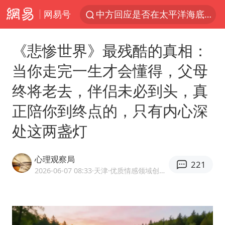
网易号
中方回应是否在太平洋海底开采稀土
宇树科技发行价格150.80元/股
《悲惨世界》最残酷的真相：
外交部发言人就广岛核爆81周年等答记者问
当你走完一生才会懂得，父母
吉林一“温度计大楼”读数爆表
终将老去，伴侣未必到头，真
台风白海豚影响中国已成定局
正陪你到终点的，只有内心深
我国编制完成新版全月地质图
处这两盏灯
中国五箭齐发反制美国
女子利用漏洞0元薅走3000多件家电
心理观察局
221
27岁女子成组织卖淫集团主犯被通缉
2026-06-07 08:33
·天津
·优质情感领域创作者
泰国一女公务员妆容引争议 本人回应
郑国霖回应去景区上班被保安拦下