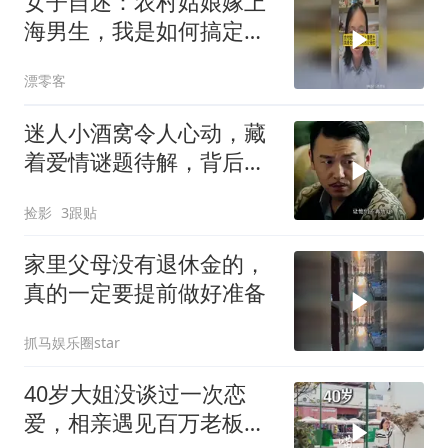
女子自述：农村姑娘嫁上
海男生，我是如何搞定男
方父母的
漂零客
迷人小酒窝令人心动，藏
着爱情谜题待解，背后故
事引人深思
捡影
3跟贴
家里父母没有退休金的，
真的一定要提前做好准备
抓马娱乐圈star
40岁大姐没谈过一次恋
爱，相亲遇见百万老板却