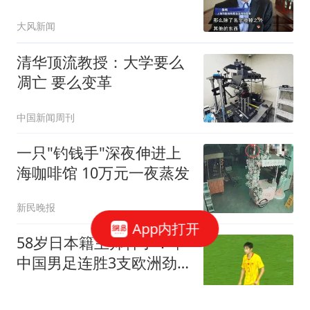
超6万
大风新闻
清华顶流教授：大学要么
凋亡 要么变革
中国新闻周刊
一只"钓钱手"深夜伸进上
海咖啡馆 10万元一夜蒸发
新民晚报
App内打开
58岁日本籍主帅神了：率
中国男足连胜3支欧洲劲
旅，以头名晋级明日之星
侧身凌空斩
冠军杯四强