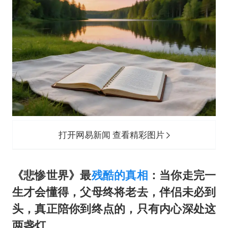
首次证实！“胶球”存在
80后女柜员逆袭成4200亿银行副行长
村民谈“梅姨”：叫的其实是“媒姨”
感觉全东北都在等7号
东方甄选被判赔偿江小白30万元
奋进开新局 实干挑大梁
打开网易新闻 查看精彩图片
《
悲惨世界
》最
残酷的真相
：当你走完一
生才会懂得，父母终将老去，伴侣未必到
头，真正陪你到终点的，只有内心
深处这
两盏灯