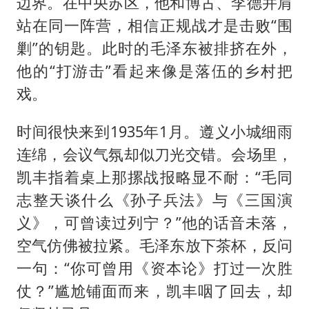
边界。在中央苏区，他和博古、李德并肩
站在同一阵营，相信正规战才是击败“围
剿”的钥匙。此时的毛泽东被排挤在外，
他的“打游击”看起来像是落伍的乡村把
戏。
时间很快来到1935年1月。遵义小城细雨
连绵，会议气氛却似刀光交错。会场里，
凯丰指着桌上那摞战报略显不耐：“毛同
志整天谈什么《孙子兵法》与《三国演
义》，可曾读过列宁？”他的话音未落，
空气仿佛被拉紧。毛泽东放下茶杯，反问
一句：“你可曾用《资本论》打过一次胜
仗？”尴尬铺面而来，凯丰咽了回去，却