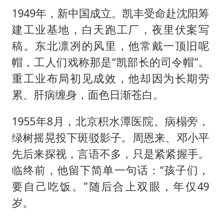
1949年，新中国成立。凯丰受命赴沈阳筹
建工业基地，白天跑工厂，夜里伏案写
稿。东北凛冽的风里，他常戴一顶旧呢
帽，工人们戏称那是“凯部长的司令帽”。
重工业布局初见成效，他却因为长期劳
累、肝病缠身，面色日渐苍白。
1955年8月，北京积水潭医院。病榻旁，
绿树摇晃投下斑驳影子。周恩来、邓小平
先后来探视，言语不多，只是紧紧握手。
临终前，他留下简单一句话：“孩子们，
要自己吃饭。”随后合上双眼，年仅49
岁。