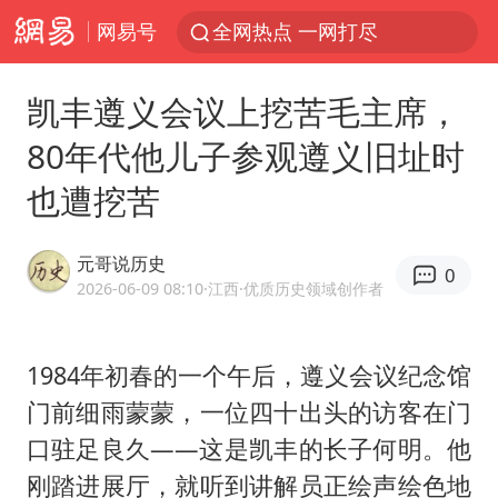
网易号
全网热点 一网打尽
凯丰遵义会议上挖苦毛主席，
80年代他儿子参观遵义旧址时
也遭挖苦
元哥说历史
0
2026-06-09 08:10
·江西
·优质历史领域创作者
1984年初春的一个午后，遵义会议纪念馆
门前细雨蒙蒙，一位四十出头的访客在门
口驻足良久——这是凯丰的长子何明。他
刚踏进展厅，就听到讲解员正绘声绘色地