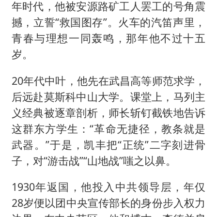
年时代，他被安源路矿工人罢工的号角震
撼，立誓“救国图存”。火车的汽笛声里，
青春与理想一同轰鸣，那年他不过十五
岁。
20年代中叶，他先在武昌高等师范求学，
后远赴莫斯科中山大学。课堂上，马列主
义经典被逐章剖析，师长斩钉截铁地告诉
这群东方学生：“革命无捷径，教条就是
武器。”于是，凯丰把“正统”二字刻进骨
子，对“游击战”“山地战”嗤之以鼻。
1930年返国，他投入中共领导层，年仅
28岁便以团中央宣传部长的身份步入权力