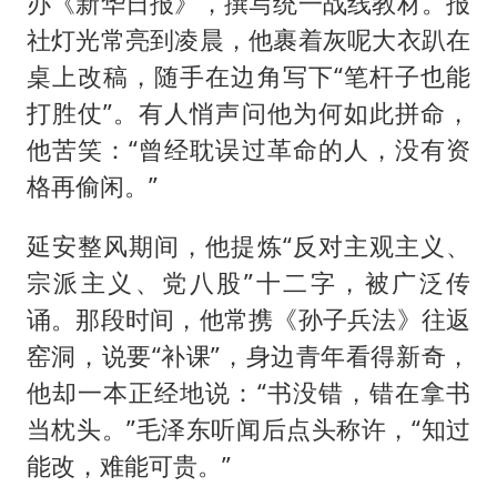
办《新华日报》，撰写统一战线教材。报
社灯光常亮到凌晨，他裹着灰呢大衣趴在
桌上改稿，随手在边角写下“笔杆子也能
打胜仗”。有人悄声问他为何如此拼命，
他苦笑：“曾经耽误过革命的人，没有资
格再偷闲。”
延安整风期间，他提炼“反对主观主义、
宗派主义、党八股”十二字，被广泛传
诵。那段时间，他常携《孙子兵法》往返
窑洞，说要“补课”，身边青年看得新奇，
他却一本正经地说：“书没错，错在拿书
当枕头。”毛泽东听闻后点头称许，“知过
能改，难能可贵。”