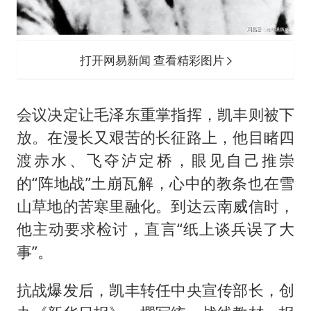
打开网易新闻 查看精彩图片
会议决定让毛泽东重掌指挥，凯丰则被下
放。在漫长又艰苦的长征路上，他目睹四
渡赤水、飞夺泸定桥，眼见自己推崇
的“阵地战”土崩瓦解，心中的教条也在雪
山草地的苦寒里融化。到达云南威信时，
他主动要求检讨，直言“纸上谈兵误了大
事”。
抗战爆发后，凯丰转任中央宣传部长，创