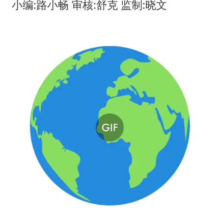
小编:路小畅 审核:舒克 监制:晓文