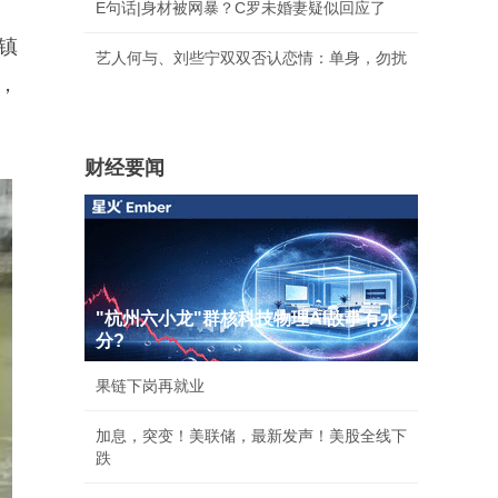
E句话|身材被网暴？C罗未婚妻疑似回应了
镇
艺人何与、刘些宁双双否认恋情：单身，勿扰
，
财经要闻
"杭州六小龙"群核科技物理AI故事有水
分?
果链下岗再就业
加息，突变！美联储，最新发声！美股全线下
跌