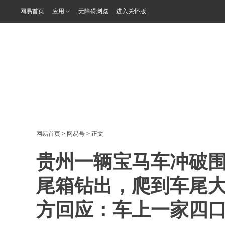
网易首页
应用
无障碍浏览
进入关怀版
网易首页
>
网易号
> 正文
贵州一辆宝马车冲破
尾箱钻出，爬到车尾
方回应：车上一家四