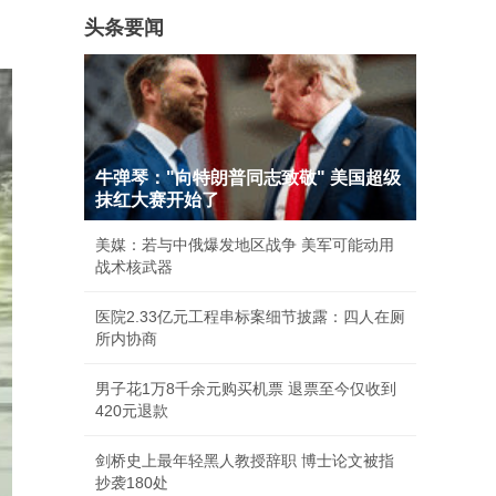
头条要闻
牛弹琴："向特朗普同志致敬" 美国超级
抹红大赛开始了
美媒：若与中俄爆发地区战争 美军可能动用
战术核武器
医院2.33亿元工程串标案细节披露：四人在厕
所内协商
男子花1万8千余元购买机票 退票至今仅收到
420元退款
剑桥史上最年轻黑人教授辞职 博士论文被指
抄袭180处