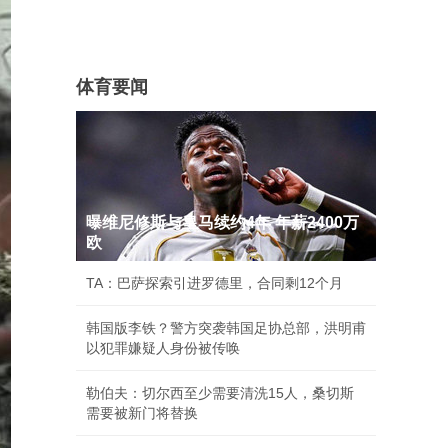
体育要闻
曝维尼修斯与皇马续约4年 年薪2400万
欧
TA：巴萨探索引进罗德里，合同剩12个月
韩国版李铁？警方突袭韩国足协总部，洪明甫
以犯罪嫌疑人身份被传唤
勒伯夫：切尔西至少需要清洗15人，桑切斯
需要被新门将替换