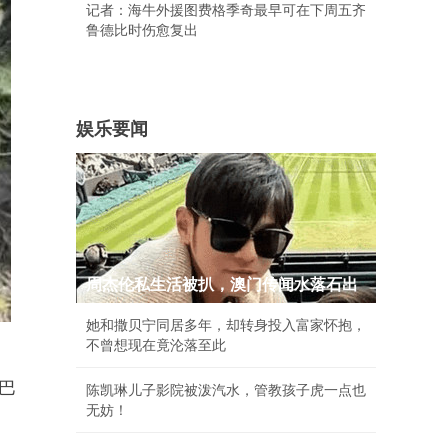
记者：海牛外援图费格季奇最早可在下周五齐
鲁德比时伤愈复出
娱乐要闻
周杰伦私生活被扒，澳门传闻水落石出
她和撒贝宁同居多年，却转身投入富家怀抱，
不曾想现在竟沦落至此
巴
陈凯琳儿子影院被泼汽水，管教孩子虎一点也
无妨！