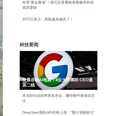
布局“黄金赛道”！国元证券重构券商服务科创
底层逻辑
39万亿美元，风险越来越高了！
科技要闻
凌晨谷歌AI地震！4位大牛离职 CEO退
居二线
库克卸任后的苹果发布会，哪些硬件最值得关
注
DeepSeek预告API价格上涨：“预计涨幅较大”