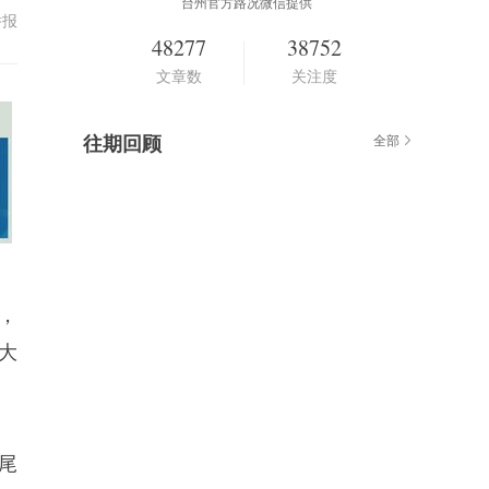
台州官方路况微信提供
举报
48277
38752
文章数
关注度
往期回顾
全部
，
大
尾