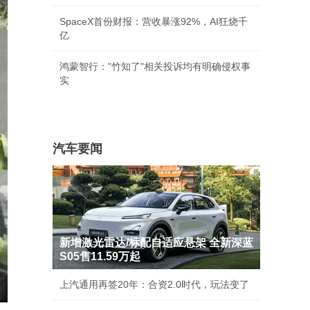
SpaceX首份财报：营收暴涨92%，AI狂烧千
亿
鸿蒙智行："竹知了"相关投诉均有明确侵权事
实
汽车要闻
新增激光雷达/标配自适应悬架 全新深蓝
S05售11.59万起
上汽通用再签20年：合资2.0时代，玩法变了