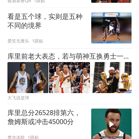
孤酒老巷QA
1跟贴
看是五个球，实则是五种
不同的境界
爱笑无厘头
1跟贴
库里前老大表态，若与萌神互换勇士一样成功，王朝真有这么简单？
大飞说篮球
库里总分26528排第六，
詹姆斯或冲击45000分
梦亦沐歌
1跟贴