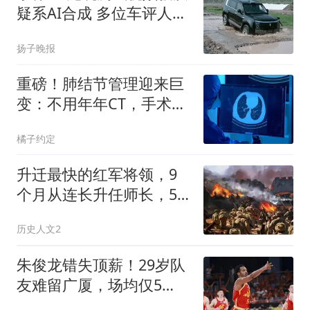
疑系AI合成 多位车评人回
应
扬子晚报
重磅！肺结节管理迎来巨
变：不用年年CT，手术也
不再“一刀切”
橘子约定
升迁最快的红军将领，9
个月从连长升任师长，55
年授衔结果很意外
历史人文2
朱俊龙错失顶薪！29岁队
友难留广厦，场均仅5
分，比胡金秋更该卖