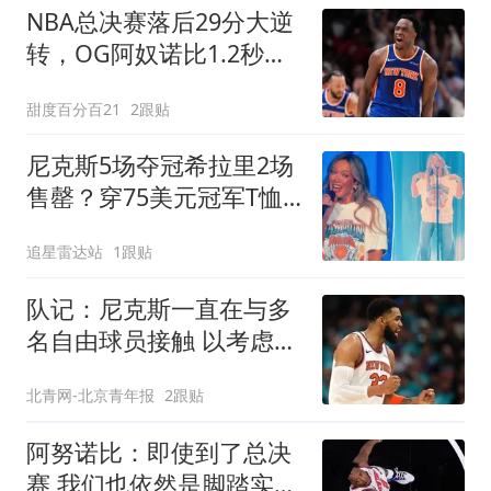
NBA总决赛落后29分大逆
转，OG阿奴诺比1.2秒绝
杀助尼克斯53年首冠
甜度百分百21
2跟贴
尼克斯5场夺冠希拉里2场
售罄？穿75美元冠军T恤
庆53年首冠
追星雷达站
1跟贴
队记：尼克斯一直在与多
名自由球员接触 以考虑填
补第三中锋位置
北青网-北京青年报
2跟贴
阿努诺比：即使到了总决
赛 我们也依然是脚踏实地