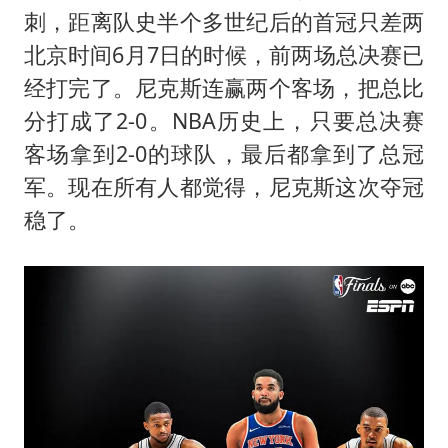
白海豚5次眼壁置换
刺，距离队史半个多世纪后的首冠只差两
曝美下令调查弹药库存信息遭泄露事件
北京时间6月7日的时候，前两场总决赛已
以军士兵把枪口对准中国记者
经打完了。尼克斯连赢两个客场，把总比
方桃子代言广告视频已下架
分打成了2-0。NBA历史上，只要总决赛
客场拿到2-0的球队，最后都拿到了总冠
白海豚在海上打了个结
军。现在所有人都觉得，尼克斯这次夺冠
河南警方公开征集黑恶犯罪线索
稳了。
构建更高水平的全民健身公共服务体系