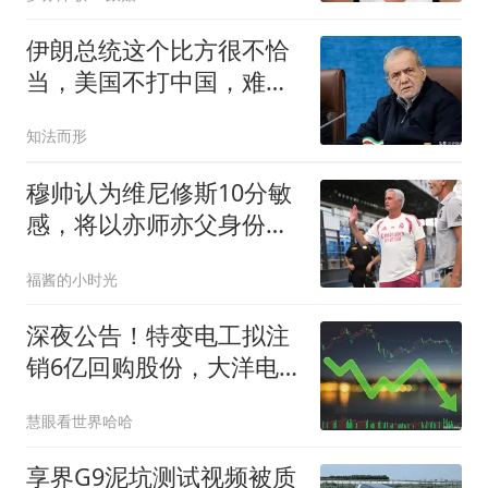
伊朗总统这个比方很不恰
当，美国不打中国，难道
是美国不想打吗？
知法而形
穆帅认为维尼修斯10分敏
感，将以亦师亦父身份，
陪伴引导维尼修斯
福酱的小时光
深夜公告！特变电工拟注
销6亿回购股份，大洋电
机启动首轮回购
慧眼看世界哈哈
享界G9泥坑测试视频被质