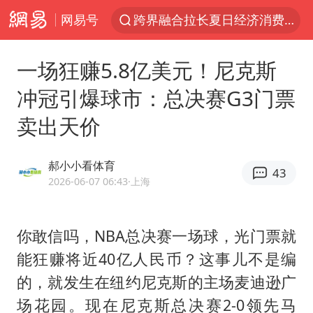
网易号
跨界融合拉长夏日经济消费链条
白海豚预计将在浙江苍南到三门一带登陆
一场狂赚5.8亿美元！尼克斯
王艺迪2-4张本美和 无缘横滨赛决赛
冲冠引爆球市：总决赛G3门票
四川宜宾5.5级地震后余震为何不断
卖出天价
2026年7月份居民消费价格同比上涨0.5%
浙江海域将现5到8米巨浪到狂浪
郝小小看体育
43
伯克希尔净买入约200亿美元股票
2026-06-07 06:43
·上海
“伊斯兰版北约”出现
武契奇会见泽连斯基有何意图
你敢信吗，NBA总决赛一场球，光门票就
能狂赚将近40亿人民币？这事儿不是编
上海大部迎大暴雨
的，就发生在纽约尼克斯的主场
麦迪逊
广
台铃电动车仅骑一年就断电趴窝
场花园。现在尼克斯总决赛2-0领先马