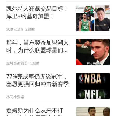
凯尔特人狂飙交易目标：
库里+约基奇加盟！
浅夏安然n
2跟贴
那年，当东契奇加盟湖人
时，为什么联盟球星们会
齐齐露出这个反应
左脚爆射得分
5跟贴
77%完成率仍无缘冠军，
塞恩更强回归冲击新赛季
林间小温柔
詹姆斯为什么从来不打