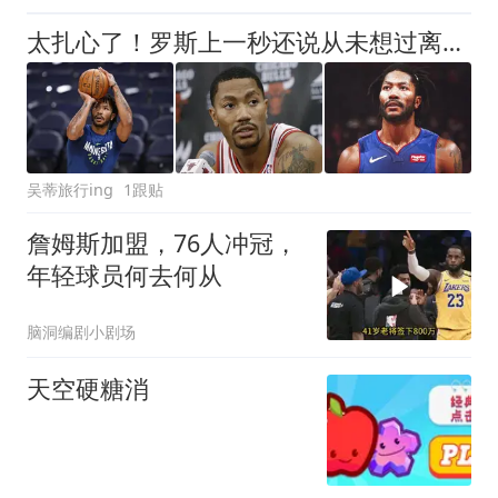
太扎心了！罗斯上一秒还说从未想过离开公牛，下一秒就被告知交易
吴蒂旅行ing
1跟贴
詹姆斯加盟，76人冲冠，
年轻球员何去何从
脑洞编剧小剧场
天空硬糖消