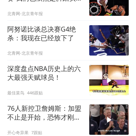
一场一场地打
北青网-北京青年报
阿努诺比谈总决赛G4绝
杀：我现在已经放下了
北青网-北京青年报
深度盘点NBA历史上的六
大最强天赋球员！
最佳菜鸟
446跟贴
76人新控卫詹姆斯：加盟
不止是开始，恐怖才刚刚
开始！
开心奇异果
7跟贴