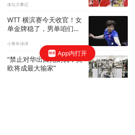
体坛大事记
WTT 横滨赛今天收官！女
单金牌稳了，男单咱们又
只能看别人争冠
小青年渌渌
App内打开
“禁止对华出口光刻机，美
欧将成最大输家”
观察者网
埃斯皮：很高兴身穿皇马
球衣取得进球；队友们帮
了我很多
懂球帝