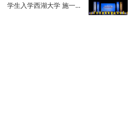
学生入学西湖大学 施一公
致辞
齐鲁壹点
万万没想到，美国人得出
结论，中国2850枚导弹跟
伊朗差不多！
北海史记
暗盘金价突破4350美元/
盎司，日内涨幅0.1%
每日经济新闻
“他的眼神已经快成神
了”，清华男孩面相火了，
网友：感觉他在四维空间