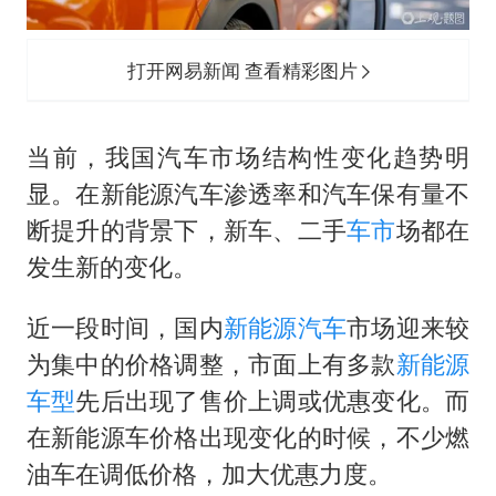
以军士兵把枪口对准中国记者
打开网易新闻 查看精彩图片
上门女婿出轨女邻居多年被判重婚罪
韩军前线部队连曝丑闻
当前，我国汽车市场结构性变化趋势明
《龙餐馆》 冲奖
显。在新能源汽车渗透率和汽车保有量不
笔试第一被劝弃考涉事副校长被撤职
断提升的背景下，新车、二手
车市
场都在
构建更高水平的全民健身公共服务体系
发生新的变化。
奋力开创中国式现代化建设新局面
近一段时间，国内
新能源汽车
市场迎来较
为集中的价格调整，市面上有多款
新能源
车型
先后出现了售价上调或优惠变化。而
在新能源车价格出现变化的时候，不少燃
油车在调低价格，加大优惠力度。