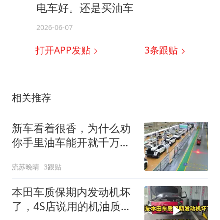
电车好。还是买油车
2026-06-07
打开APP发贴
3
条跟贴
相关推荐
新车看着很香，为什么劝
你手里油车能开就千万别
换？
流苏晚晴
3跟贴
本田车质保期内发动机坏
了，4S店说用的机油质量