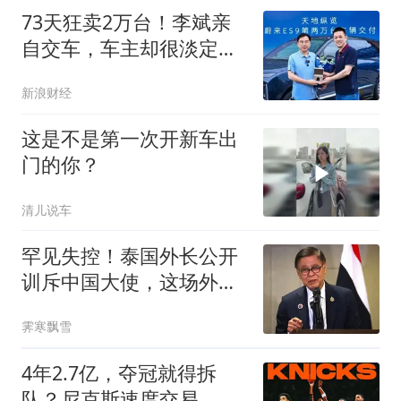
73天狂卖2万台！李斌亲
自交车，车主却很淡定：
我在二排喝了杯茶
新浪财经
这是不是第一次开新车出
门的你？
清儿说车
罕见失控！泰国外长公开
训斥中国大使，这场外交
风波到底谁的错？
霁寒飘雪
4年2.7亿，夺冠就得拆
队？尼克斯速度交易