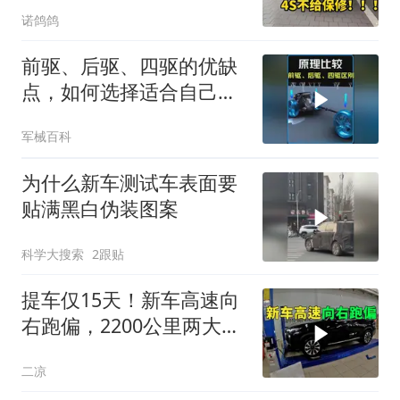
太差不同意保修！
诺鸽鸽
前驱、后驱、四驱的优缺
点，如何选择适合自己的
车辆？ #汽车
军械百科
为什么新车测试车表面要
贴满黑白伪装图案
科学大搜索
2跟贴
提车仅15天！新车高速向
右跑偏，2200公里两大原
厂故障实录
二凉