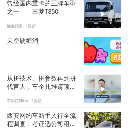
曾经国内重卡的王牌车型
之一——三菱T850
挽衾距离
1跟贴
天空硬糖消
从拼技术、拼参数再到拼
代言人，车企扎堆请顶流
明星代言能提升销量吗？
车界江湖car
1跟贴
西安网约车新手入行全流
程调查：考证选公司租车