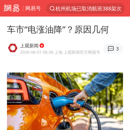
杭州机场已取消航班388架次
网易号
上半年我国经营主体结构持续优化
车市“电涨油降”？原因几何
白海豚将给京津冀带来大暴雨
刘嘉玲晒与周星驰合照
上观新闻
3
《披荆斩棘2026》阵容官宣
2026-06-07 06:38
·上海
·上观新闻官方网易号
上海有出现龙卷潜势
国足U17与阿森纳决赛取消 并列冠军
香港高温刷新历史纪录
女子发现前夫婚内与第三者育子
王艺迪无缘横滨赛决赛
2025年小学教师减少13.19万
王艺迪2-4不敌张本美和止步4强