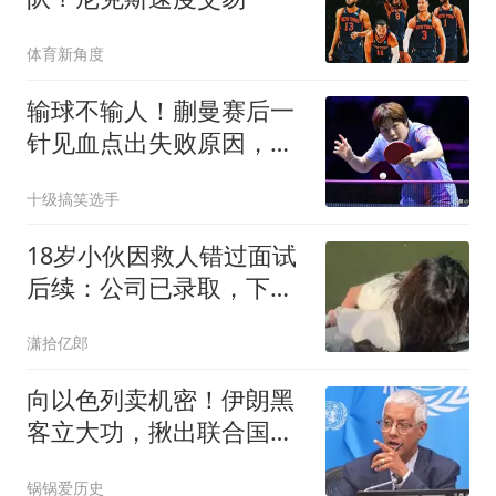
体育新角度
输球不输人！蒯曼赛后一
针见血点出失败原因，格
局令人刮目相看
十级搞笑选手
18岁小伙因救人错过面试
后续：公司已录取，下周
入职！难能可贵的是，这
潇拾亿郎
家公司没蹭半点流量
向以色列卖机密！伊朗黑
客立大功，揪出联合国内
部绝密间谍
锅锅爱历史