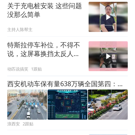
关于充电桩安装 这些问题
没那么简单
主持人陈帮主
特斯拉停车补位，不得不
说，这屏幕换挡太反人类
了！
动匹说搞笑
1跟贴
西安机动车保有量638万辆全国第四：一座西部城市的车轮治理大考
浪西安
2跟贴