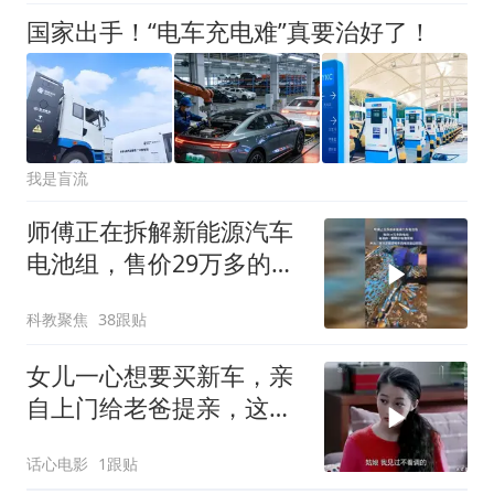
国家出手！“电车充电难”真要治好了！
我是盲流
师傅正在拆解新能源汽车
电池组，售价29万多的电
池，竟是由一颗颗小电池
科教聚焦
38跟贴
组成
女儿一心想要买新车，亲
自上门给老爸提亲，这操
作太逗了
话心电影
1跟贴