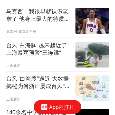
马克西：我很早就认识老
詹了 他身上最大的特质就
是谦逊
北青网-北京青年报
台风“白海豚”越来越近了
上海暴雨预警“三连跳”
上观新闻
台风"白海豚"逼近 大数据
揭秘为何浙江屡成台风"靶
心"
上观新闻
App内打开
140余名中学校长老师送