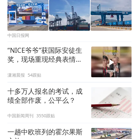
中国日报网
“NICE爷爷”获国际安徒生
奖，现场重现经典表情
包，向中国粉丝问好
潇湘晨报
54跟贴
十多万人报名的考试，成
绩全部作废，公平么？
中国新闻周刊
3550跟贴
一趟中欧班列的霍尔果斯