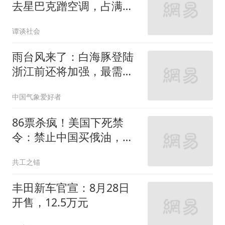
去星巴克蹭空调，占满座
位就是不消费，被店员关
谭谈社会
空调还不走人，网友：给
子女丢脸了！
雨台风来了：白海豚登陆
浙江前还将加强，最需警
惕的不是风而是暴雨
中国气象爱好者
86票杀疯！美国下死禁
令：禁止中国买俄油，对
此中方早留后手
共工之锚
丰田新车官宣：8月28日
开售，12.5万元