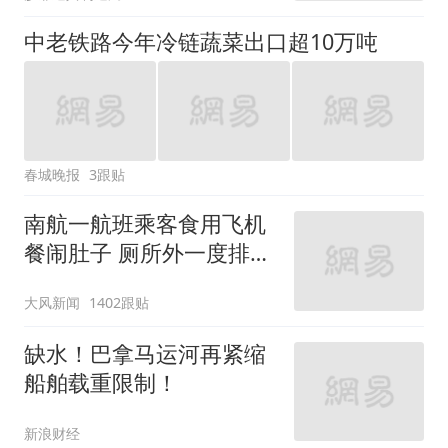
中老铁路今年冷链蔬菜出口超10万吨
春城晚报
3跟贴
南航一航班乘客食用飞机
餐闹肚子 厕所外一度排长
队
大风新闻
1402跟贴
缺水！巴拿马运河再紧缩
船舶载重限制！
新浪财经