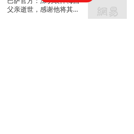
巴萨官方：深切哀悼梅西
父亲逝世，感谢他将其子
最辉煌的岁月托付给我们
懂球帝
iPhone 18 Pro 新升级，
看完我沉默了…
科技狐
赢球输人品？陈熠叫医疗
暂停发酵，张本美和赛后
回应，全网炸锅
洲洲影视娱评
白酒再次被关注！医生发
现：糖尿病者喝白酒，不