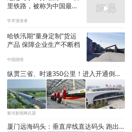
里铁路，被称为中国最悲
壮铁路！
学术漫游者
哈铁汛期“量身定制”货运
产品 保障企业生产不断档
中国国情
纵贯三省、时速350公里！进入开通倒计时！
黄河新闻网吕梁
厦门远海码头：垂直岸线直达码头 跑出海铁联运“加速度”