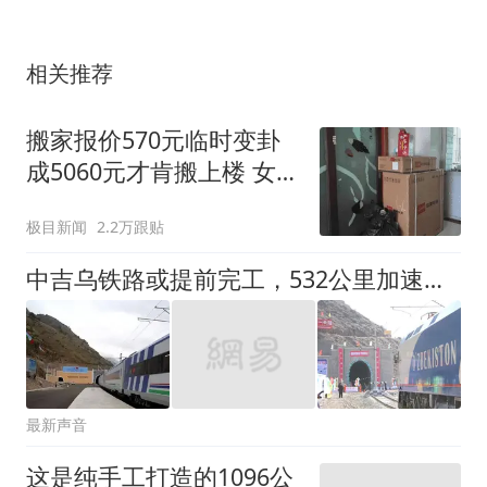
相关推荐
搬家报价570元临时变卦
成5060元才肯搬上楼 女子
傻眼
极目新闻
2.2万跟贴
中吉乌铁路或提前完工，532公里加速推进，欧亚物流格局再生变
最新声音
这是纯手工打造的1096公