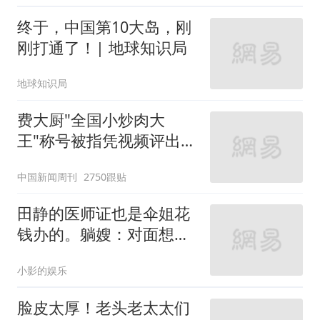
终于，中国第10大岛，刚
刚打通了！| 地球知识局
地球知识局
费大厨"全国小炒肉大
王"称号被指凭视频评出
官方回应
中国新闻周刊
2750跟贴
田静的医师证也是伞姐花
钱办的。躺嫂：对面想给
郭威娶个城里媳妇
小影的娱乐
脸皮太厚！老头老太太们