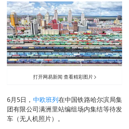
新疆优化调整景区内自驾服务费
检测列车撞人致11死2伤 涉事单位被罚
全民健身事业高质量发展
台当局重金为“台独”织“皇帝新衣”
商场现钱学森巨幅海报 负责人回应
几元成本的AI广告导致千万市值蒸发
老挝国会主席赛宋蓬逝世
打开网易新闻 查看精彩图片
乐享全民健身 共筑健康中国
6月5日，
中欧班列
在中国铁路哈尔滨局集
团有限公司满洲里站编组场内集结等待发
车（无人机照片）。