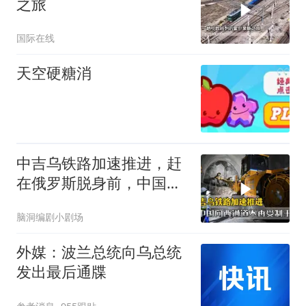
之旅
国际在线
天空硬糖消
中吉乌铁路加速推进，赶
在俄罗斯脱身前，中国拿
下向西通道自主权
脑洞编剧小剧场
外媒：波兰总统向乌总统
发出最后通牒