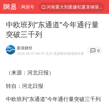
河南重大刑案嫌犯夏某钢落网
网易号
WTT横滨冠军赛国乒女单三将晋级四强
中欧班列“东通道”今年通行量
光影经济撬动暑期消费新蓝海
突破三千列
陈思诚零点晒照为佟丽娅庆生
微信又有新功能，你可以“撤回”你的撤回了！
新浪财经
0
郑丽文：台湾从来没有“独立”过
2026-06-07 06:37
·北京
·优质财经领域创作者
上四休三，但降薪1000元，你接受吗？
情侣在平潭拍日出时坠崖致一死一伤
（来源：河北日报）
酒店花洒现排泄物住客索赔遭拒
转自：河北日报
杭州全市有序停课
中欧班列“东通道”今年通行量突破三千列
夏日经济乘“热”而上 消费市场向“新”而行
36岁男演员成景区NPC后人气爆棚