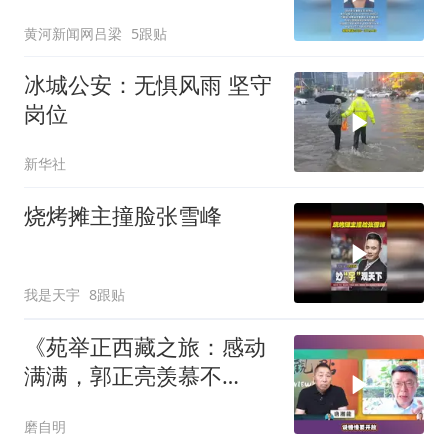
黄河新闻网吕梁
5跟贴
冰城公安：无惧风雨 坚守
岗位
新华社
烧烤摊主撞脸张雪峰
我是天宇
8跟贴
《苑举正西藏之旅：感动
满满，郭正亮羡慕不
已！》
磨自明