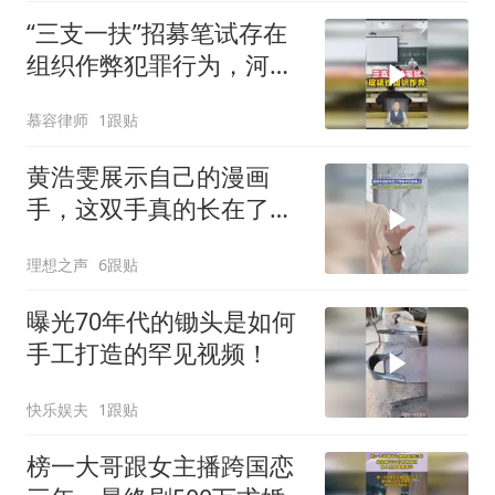
“三支一扶”招募笔试存在
组织作弊犯罪行为，河南
公安实锤
慕容律师
1跟贴
黄浩雯展示自己的漫画
手，这双手真的长在了所
有手控审美上
理想之声
6跟贴
曝光70年代的锄头是如何
手工打造的罕见视频！
快乐娱夫
1跟贴
榜一大哥跟女主播跨国恋