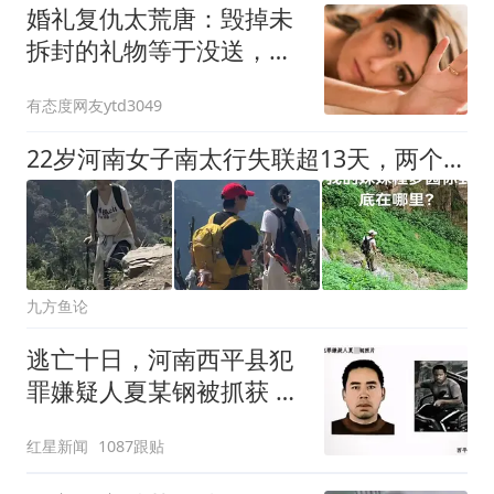
婚礼复仇太荒唐：毁掉未
拆封的礼物等于没送，新
娘白忙一场
有态度网友ytd3049
22岁河南女子南太行失联超13天，两个哥哥辞工寻找妹妹
九方鱼论
逃亡十日，河南西平县犯
罪嫌疑人夏某钢被抓获 曾
有人造谣被行政处罚
红星新闻
1087跟贴