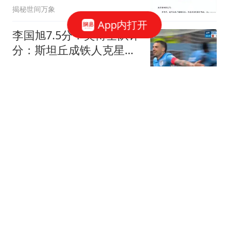
揭秘世间万象
App内打开
李国旭7.5分！英博全队评
分：斯坦丘成铁人克星！
马莱莱勉强及格
刀锋体育
【中超】领头羊6轮不
胜！奥斯卡致胜球 玉昆1
比0蓉城
体坛周报
十多万人报名的考试成绩
全作废 考生:为何让别人
买单
中国新闻周刊