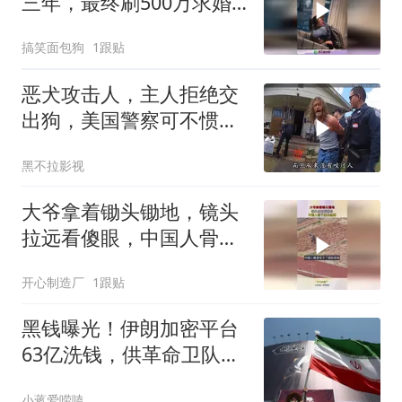
三年，最终刷500万求婚
成功，两人见面相拥而
搞笑面包狗
1跟贴
泣！
恶犬攻击人，主人拒绝交
出狗，美国警察可不惯着
你
黑不拉影视
大爷拿着锄头锄地，镜头
拉远看傻眼，中国人骨子
里的基因！
开心制造厂
1跟贴
黑钱曝光！伊朗加密平台
63亿洗钱，供革命卫队和
哈马斯挥霍
小蒋爱唠嗑