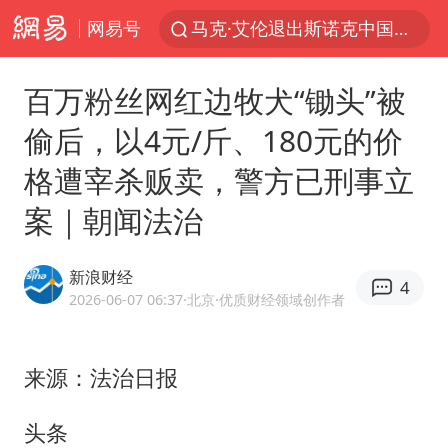
网易号
马克·艾伦退出斯诺克中国公开赛
新疆优化调整景区内自驾服务费
百万粉丝网红边牧犬“锄头”被
央视新主播李秋莹孙亚鹏亮相
偷后，以4元/斤、180元的价
商场现钱学森巨幅海报 负责人回应
格遭宰杀贩卖，警方已刑事立
情侣平潭拍日出坠崖1死1伤
案｜朝闻法治
36岁男演员成景区NPC后人气爆棚
全民健身事业高质量发展
新浪财经
4
台当局重金为“台独”织“皇帝新衣”
2026-06-07 06:37
·北京
·优质财经领域创作者
几元成本的AI广告导致千万市值蒸发
老挝国会主席赛宋蓬逝世
来源：法治日报
夏日经济乘“热”而上 消费市场向“新”而行
头条