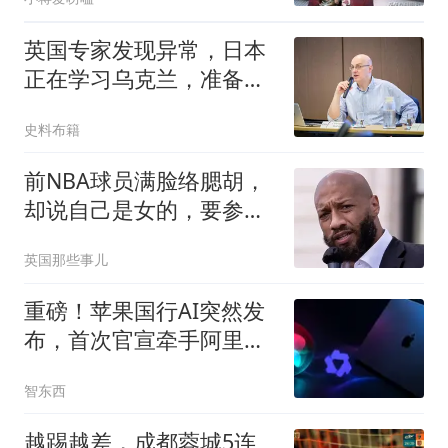
英国专家发现异常，日本
正在学习乌克兰，准备对
中国“下狠手”？
史料布籍
前NBA球员满脸络腮胡，
却说自己是女的，要参加
美国女篮选秀！啊？
英国那些事儿
重磅！苹果国行AI突然发
布，首次官宣牵手阿里，
Mac用上千问了
智东西
越踢越差，成都蓉城5连