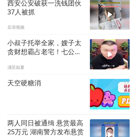
西安公安破获一洗钱团伙
37人被抓
后浪视频
小叔子托举全家，嫂子太
贪财想霸占老宅！七公直
言太没良心
淺笑如夏
天空硬糖消
两人同日被通缉 悬赏最高
25万元 湖南警方发布悬赏