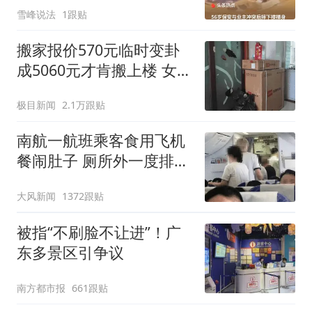
雪峰说法
1跟贴
搬家报价570元临时变卦
成5060元才肯搬上楼 女子
傻眼
极目新闻
2.1万跟贴
南航一航班乘客食用飞机
餐闹肚子 厕所外一度排长
队
大风新闻
1372跟贴
被指“不刷脸不让进”！广
东多景区引争议
南方都市报
661跟贴