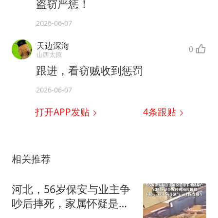
盗窃严惩！
2026-06-07
天边深海
0
山西太原
跟进，看窃贼收到惩罚
2026-06-07
打开APP发贴
4
条跟贴
相关推荐
河北，56岁保安与业主争
吵后摔死，家属怀疑是被
对方推搡导致