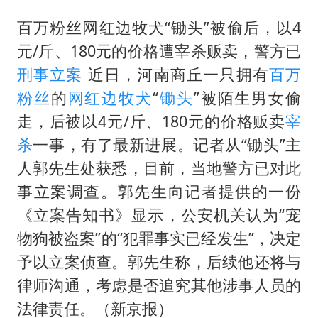
白海豚将正面袭击贯穿浙江
百万粉丝网红边牧犬“锄头”被偷后，以4
酒店回应车内过夜被收150元
元/斤、180元的价格遭宰杀贩卖，警方已
黄金牛市回来了吗
刑事立案
近日，河南商丘一只拥有
百万
酒店花洒现排泄物住客索赔遭拒
粉丝
的
网红
边牧犬
“
锄头
”被陌生男女偷
杭州全市有序停课
走，后被以4元/斤、180元的价格贩卖
宰
乐享全民健身 共筑健康中国
杀
一事，有了最新进展。记者从“锄头”主
人郭先生处获悉，目前，当地警方已对此
事立案调查。郭先生向记者提供的一份
《立案告知书》显示，公安机关认为“宠
物狗被盗案”的“犯罪事实已经发生”，决定
予以立案侦查。郭先生称，后续他还将与
律师沟通，考虑是否追究其他涉事人员的
法律责任。（新京报）