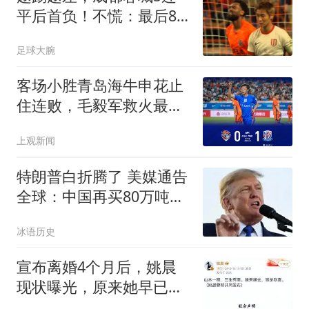
平后首负！不慌：最后8
轮只需4胜2平就夺冠
足球大腕
客场小胜青岛海牛申花止
住连败，毛毅军救火最看
重的是队员哪项素质
上观新闻
特朗普白折腾了 美媒通告
全球：中国再买80万吨大
豆
冰语历史
宣布离婚4个月后，姚晨
现状曝光，原来她早已给
自己留好了退路