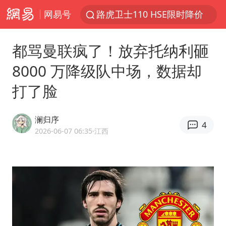
网易号
路虎卫士110 HSE限时降价
我国发现稀散金属独立新矿物——乌斯河锗矿
都骂曼联疯了！放弃托纳利砸
上海鼓励居家办公
8000 万降级队中场，数据却
多地银行上调存款利率
打了脸
新疆生产建设兵团生态环境局原局长被查
朱一龙的鼻子怎么了
澜归序
4
5万元以下微型代步车集体遇冷
2026-06-07 06:35
·江西
大疆错失宇树
费大厨口号更改 不再宣传小炒肉大王
周星驰妈妈现身香港首映礼
上海地铁4条线路全线停运