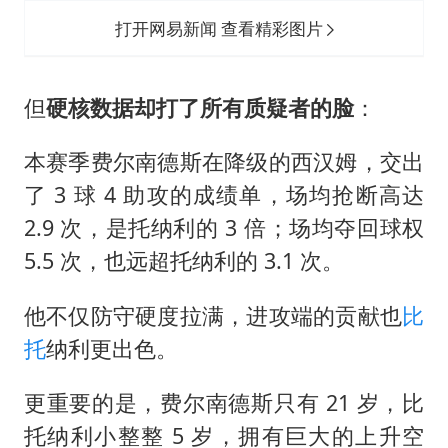
打开网易新闻 查看精彩图片
但
硬核数据却打了所有质疑者的脸
：
本赛季费尔南德斯在降级的西汉姆，交出
了 3 球 4 助攻的成绩单，场均抢断高达
2.9 次，是托纳利的 3 倍；场均夺回球权
5.5 次，也远超托纳利的 3.1 次。
他不仅防守硬度拉满，进攻端的贡献也
比
托
纳利更出色。
更重要的是，费尔南德斯只有 21 岁，比
托纳利小整整 5 岁，拥有巨大的上升空