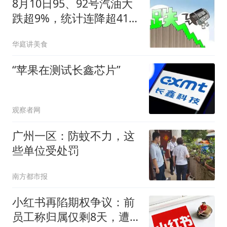
8月10日95、92号汽油大
跌超9%，统计连降超410
元/吨，8月14日大跌
华庭讲美食
“苹果在测试长鑫芯片”
观察者网
广州一区：防蚊不力，这
些单位受处罚
南方都市报
小红书再陷期权争议：前
员工称归属仅剩8天，遭