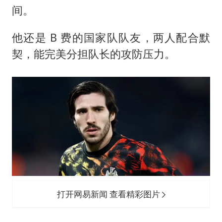
间。
他还是 B 费的国家队队友，两人配合默
契，能完美分担队长的攻防压力。
打开网易新闻 查看精彩图片