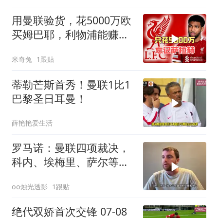
用曼联验货，花5000万欧
买姆巴耶，利物浦能赚多
大
米奇兔
1跟贴
蒂勒芒斯首秀！曼联1比1
巴黎圣日耳曼！
薛艳艳爱生活
罗马诺：曼联四项裁决，
科内、埃梅里、萨尔等球
员动态
oo烛光透影
1跟贴
绝代双娇首次交锋 07-08