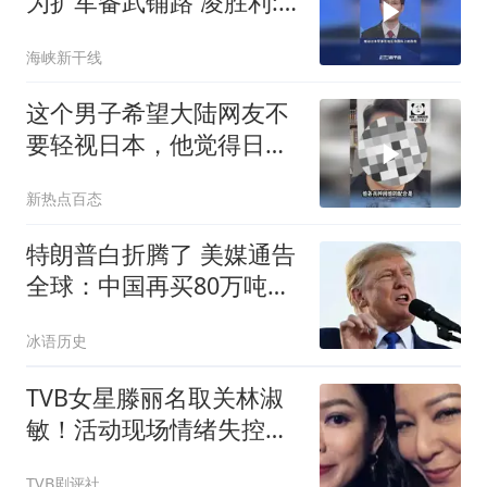
为扩军备武铺路 凌胜利:
布局推动"再军事化"进程
海峡新干线
这个男子希望大陆网友不
要轻视日本，他觉得日本
的军事实力远超想象，战
新热点百态
力已经超过英国和法国
了！
特朗普白折腾了 美媒通告
全球：中国再买80万吨大
豆
冰语历史
TVB女星滕丽名取关林淑
敏！活动现场情绪失控疑
爆粗，二人矛盾彻底摆上
TVB剧评社