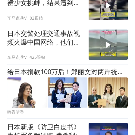
裙少女挑衅，结果遭到对
方狠狠反击
车马点兵V
82跟贴
日本交警处理交通事故视
频火爆中国网络，他们认
为我们大开眼界
车马点兵V
425跟贴
给日本捐款100万后！郑丽文对两岸统一问题交底，结果却令人心寒
暗香暗香
日本新版《防卫白皮书》