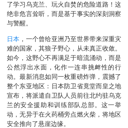
酒店回应车内过夜被收150元
了学习乌克兰、玩火自焚的危险道路！这
杭州全市有序停课
绝非危言耸听，而是基于事实的深刻洞察
商场现钱学森巨幅海报 负责人回应
与警醒。
36岁男演员成景区NPC后人气爆棚
日本
，一个曾给亚洲乃至世界带来深重灾
“不怕六爷挂得多 就怕六爷挂一颗”
难的国家，其狼子野心，从未真正收敛。
微信又有新功能，你可以“撤回”你的撤回了！
如今，这野心不再满足于暗流涌动，而是
乐享全民健身 共筑健康中国
公然浮出水面，化作一连串挑衅性的行
动。最新消息如同一枚重磅炸弹，震撼了
整个东亚地区：日本防卫省竟堂而皇之地
宣布，将派遣自卫队人员前往北约驻乌克
兰的安全援助和训练部队总部。这一举
动，无异于在火药桶旁点燃火柴，将地区
安全推向了悬崖边缘。