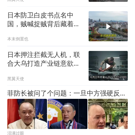
日本防卫白皮书点名中
国，贼喊捉贼背后藏着什
么算盘？
本末倒置也
日本押注拦截无人机，联
合大乌打造产业链意欲何
为？
黑翼天使
菲防长被问了个问题：一旦中方强硬反制，敢奔赴仁爱礁一线吗？
泪满过眼