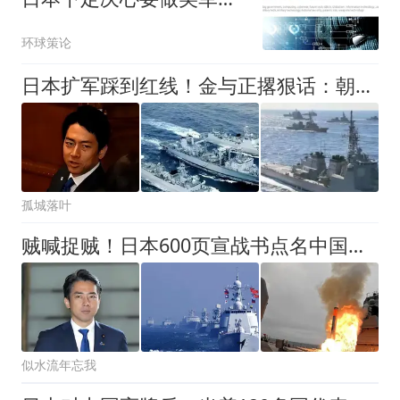
死队？
环球策论
日本扩军踩到红线！金与正撂狠话：朝鲜将有“更明确军事选项”！
孤城落叶
贼喊捉贼！日本600页宣战书点名中国？扩军借口藏不住了
似水流年忘我