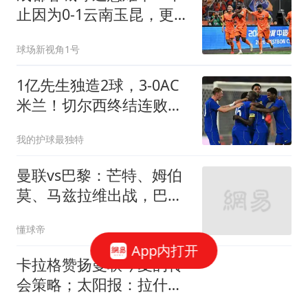
止因为0-1云南玉昆，更多
在于以下五点！
球场新视角1号
1亿先生独造2球，3-0AC
米兰！切尔西终结连败，
阿隆索笑纳首胜
我的护球最独特
曼联vs巴黎：芒特、姆伯
莫、马兹拉维出战，巴黎
首发暂未公布
懂球帝
App内打开
卡拉格赞扬曼联今夏的转
会策略；太阳报：拉什福
德将于本周末回到球队