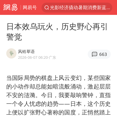
网易号
光影经济撬动暑期消费新蓝海
马克·艾伦退出斯诺克中国公开赛
日本效乌玩火，历史野心再引
新疆优化调整景区内自驾服务费
警觉
上四休三，但降薪1000元，你接受吗？
央视新主播李秋莹孙亚鹏亮相
风铃草语
663
情侣平潭拍日出坠崖1死1伤
2026-06-07 06:20
·广东
老挝国会主席赛宋蓬逝世
当国际局势的棋盘上风云变幻，某些国家
黄金牛市回来了吗
的小动作却总能如暗流般涌动，激起层层
《欢迎来龙餐馆》口碑
不安的涟漪。今日，我要敲响警钟，直指
茅台部分直营店飞天茅台提价
一个令人忧虑的趋势——日本，这个历史
白海豚将正面袭击贯穿浙江
上便以扩张野心著称的国度，正悄然踏上