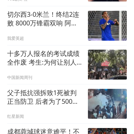
台面
切尔西3-0米兰！终结2连
败 8000万锋霸双响 阿莫
林执教米兰3场不胜
我爱英超
十多万人报名的考试成绩
全作废 考生:为何让别人
买单
中国新闻周刊
父子抵抗强拆致1死被判
正当防卫 后者为了500块
丢命
红星新闻
成都蓉城球迷意难平！不