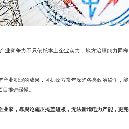
产业竞争力不只依托本土企业实力，地方治理能力同样
年产业积淀的成果，可执政方常年深陷各类政治纷争，能
项目推进缓慢。
企业家，靠舆论施压掩盖短板，无法新增电力产能，更完