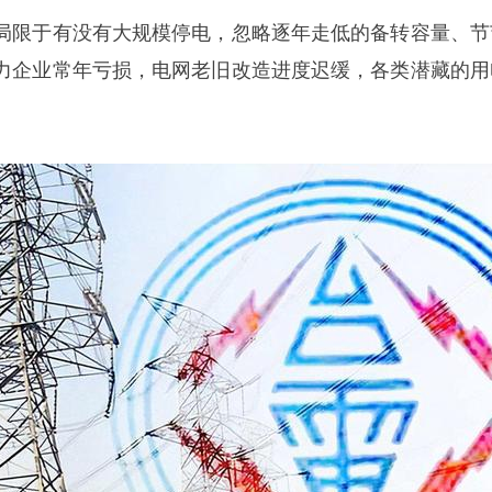
局限于有没有大规模停电，忽略逐年走低的备转容量、节
力企业常年亏损，电网老旧改造进度迟缓，各类潜藏的用