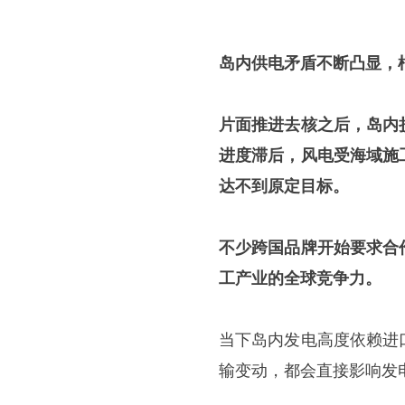
岛内供电矛盾不断凸显，
片面推进去核之后，岛内
进度滞后，风电受海域施
达不到原定目标。
不少跨国品牌开始要求合
工产业的全球竞争力。
当下岛内发电高度依赖进
输变动，都会直接影响发