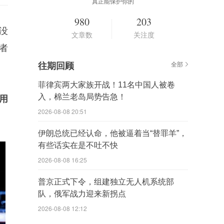
真正能保护你的
980
203
没
文章数
关注度
者
往期回顾
全部
菲律宾两大家族开战！11名中国人被卷
入，棉兰老岛局势告急！
用
2026-08-08 20:51
伊朗总统已经认命，他被逼着当“替罪羊”，
有些话实在是不吐不快
2026-08-08 16:25
普京正式下令，组建独立无人机系统部
队，俄军战力迎来新拐点
2026-08-08 12:12