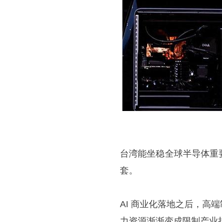
台湾能坐稳全球半导体重
套。
AI 商业化落地之后，
力资源渐渐变成限制产业