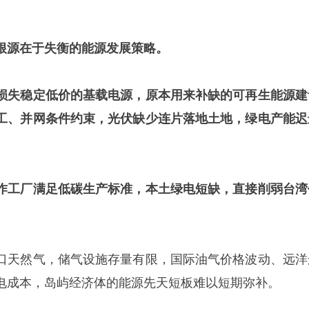
根源在于失衡的能源发展策略。
损失稳定低价的基载电源，原本用来补缺的可再生能源建
工、并网条件约束，光伏缺少连片落地土地，绿电产能迟
作工厂满足低碳生产标准，本土绿电短缺，直接削弱台湾
口天然气，储气设施存量有限，国际油气价格波动、远洋
电成本，岛屿经济体的能源先天短板难以短期弥补。