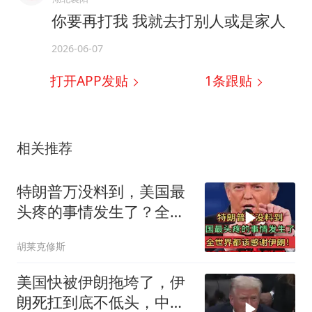
你要再打我 我就去打别人或是家人
2026-06-07
打开APP发贴
1
条跟贴
相关推荐
特朗普万没料到，美国最
头疼的事情发生了？全世
界都该感谢伊朗！
胡莱克修斯
美国快被伊朗拖垮了，伊
朗死扛到底不低头，中国