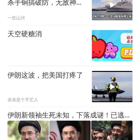
杀手锏搞破防，无敌神话
已被戳破
一饮山河
天空硬糖消
伊朗这波，把美国打疼了
老表是个手艺人
伊朗新领袖生死未知，下落成谜！已逃往俄罗斯？俄称人在伊朗