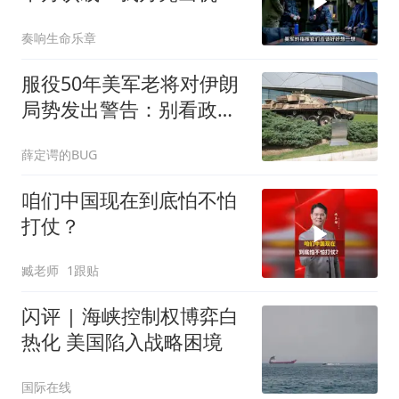
狼，颠覆规则
奏响生命乐章
服役50年美军老将对伊朗
局势发出警告：别看政客
怎么说，要看军队怎么做
薛定谔的BUG
咱们中国现在到底怕不怕
打仗？
臧老师
1跟贴
闪评 | 海峡控制权博弈白
热化 美国陷入战略困境
国际在线