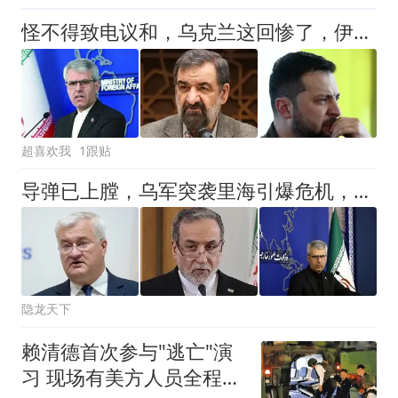
怪不得致电议和，乌克兰这回惨了，伊朗抓住关键把柄，枪口已瞄准
超喜欢我
1跟贴
导弹已上膛，乌军突袭里海引爆危机，伊朗复仇报复只差一个命令！
隐龙天下
赖清德首次参与"逃亡"演
习 现场有美方人员全程观