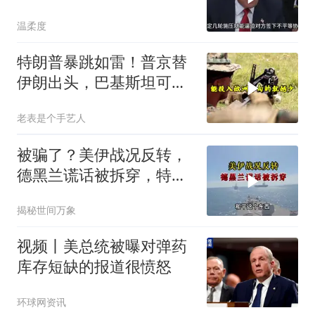
反而迎来新机遇？
温柔度
特朗普暴跳如雷！普京替
伊朗出头，巴基斯坦可能
上当
老表是个手艺人
被骗了？美伊战况反转，
德黑兰谎话被拆穿，特朗
普趁机官宣新动作
揭秘世间万象
视频丨美总统被曝对弹药
库存短缺的报道很愤怒
环球网资讯