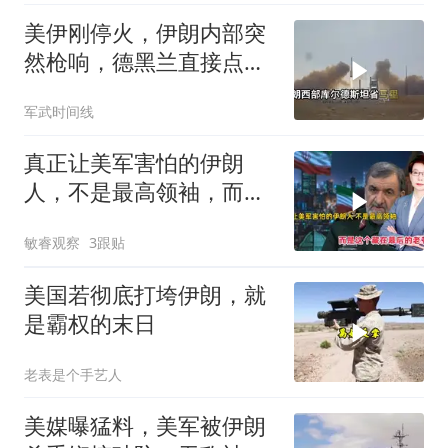
美伊刚停火，伊朗内部突
然枪响，德黑兰直接点名
以色列是幕后黑手
军武时间线
真正让美军害怕的伊朗
人，不是最高领袖，而是
这个藏在幕后的老爷子
敏睿观察
3跟贴
美国若彻底打垮伊朗，就
是霸权的末日
老表是个手艺人
美媒曝猛料，美军被伊朗