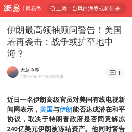
网易号
上海：台风白海豚或将带来龙卷风
国乒男单横滨冠军赛全军覆没
伊朗最高领袖顾问警告！美国
四川宜宾高县4.9级地震致1死
若再袭击：战争或扩至地中
38岁演员求职万岁山NPC成功
海？
秋天的第一杯奶茶到底有多火
美股存储板块集体大跌
无意争春
1
中巨芯：上半年归母净利润1405.77万元
2026-06-07 05:38
·四川
东航：国内客票提前14天免费退改
日本试射“战斧”导弹，国防部回应
近日一名伊朗高级官员对美国有线电视新
闻网表示，
美国
与
伊朗
能否达成潜在和平
U17国足点球大战淘汰河床晋级决赛
协议，取决于特朗普政府是否同意解冻
中国女篮70-67险胜尼日利亚女篮
240亿美元伊朗被冻结资产。他同时警告