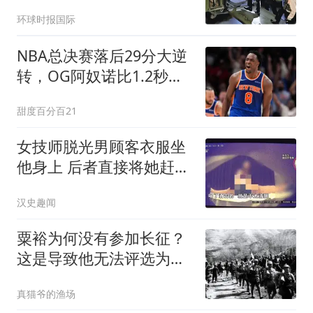
察
环球时报国际
NBA总决赛落后29分大逆
转，OG阿奴诺比1.2秒绝
杀助尼克斯53年首冠
甜度百分百21
女技师脱光男顾客衣服坐
他身上 后者直接将她赶了
下去
汉史趣闻
粟裕为何没有参加长征？
这是导致他无法评选为元
帅的原因？
真猫爷的渔场