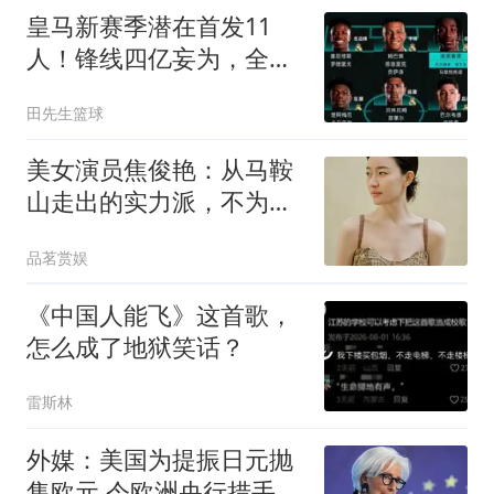
皇马新赛季潜在首发11
人！锋线四亿妄为，全新
银河战舰扬帆起航！
田先生篮球
美女演员焦俊艳：从马鞍
山走出的实力派，不为了
赚钱乱接戏，至今单身未
品茗赏娱
婚
《中国人能飞》这首歌，
怎么成了地狱笑话？
雷斯林
外媒：美国为提振日元抛
售欧元 令欧洲央行措手不