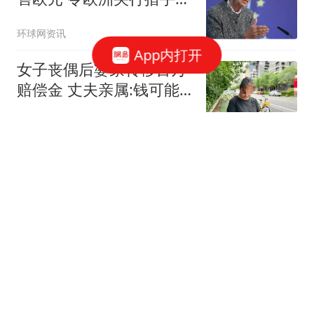
及
环球网资讯
App内打开
女子丧偶后婆家转移百万
赔偿金 丈夫亲属:钱可能
烧了
极目新闻
点球扑两个、晋级决赛！
浮嶋敏的神操作，让骂
他“下课”的人闭嘴了
曹老师评球
太狠了！雷州通报特教招
聘违规处理：副校长撤
职，老师连降6级
教育人看世界