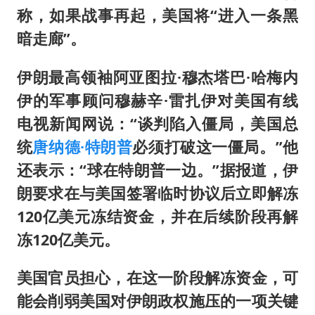
百花奖开幕式
称，如果战事再起，美国将“进入一条黑
广东雷州通报特教老师招聘违规事件
暗走廊”。
胡彦斌韩磊 谁帮谁
伊朗最高领袖阿亚图拉·穆杰塔巴·哈梅内
夯实基础开新局
伊的军事顾问穆赫辛·雷扎伊对美国有线
电视新闻网说：“谈判陷入僵局，美国总
统
唐纳德·特朗普
必须打破这一僵局。”他
还表示：“球在特朗普一边。”据报道，伊
朗要求在与美国签署临时协议后立即解冻
120亿美元冻结资金，并在后续阶段再解
冻120亿美元。
美国官员担心，在这一阶段解冻资金，可
能会削弱美国对伊朗政权施压的一项关键