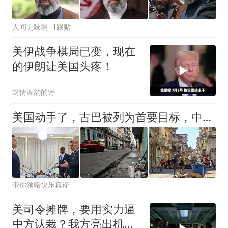
人间无味啊
1跟贴
美伊战争棋局已变，现在
的伊朗让美国头疼！
封情舞韵的诗
美国动手了，古巴被列为首要目标，中情局增派人员，停电或成常态
带你领略快乐真谛
美司令摊牌，要用实力逼
中方认栽？我方亮出机器