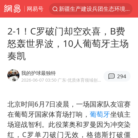
网易号
朱一龙的鼻子怎么了
上海暴雨已致多处积水
2-1！C罗破门却空欢喜，B费
三预警齐发 11个省份有大到暴雨
怒轰世界波，10人葡萄牙主场
上海地铁4条线路全线停运
奏凯
上海鼓励居家办公
4.2平卫生间补漏注胶花1.55万
我的护球最独特
294
国乒连续两站无缘冠军
2026-06-07 03:50
·广东
·优质体育领域创作者
5万小车卖不动 微型代步车集体遇冷
湖北启动重大气象灾害三级应急响应
北京时间6月7日凌晨，一场国家队友谊赛
在葡萄牙国家体育场打响，
葡萄牙
坐镇主
白海豚路径图
场迎战智利。此役莱奥和罗曼因为冲突染
周星驰妈妈现身香港首映礼
红，C罗单刀破门无效，
格德斯
打破僵