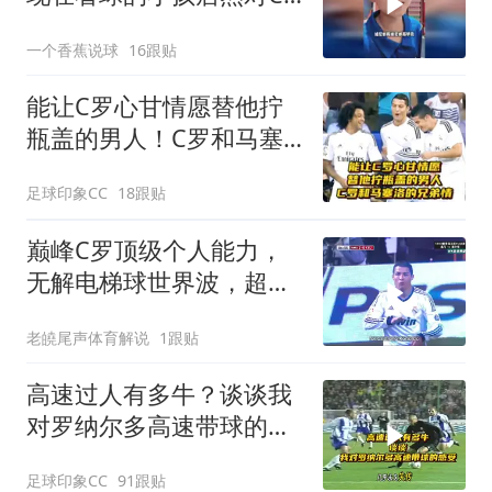
罗梅西无感了！
一个香蕉说球
16跟贴
能让C罗心甘情愿替他拧
瓶盖的男人！C罗和马塞
洛的兄弟情！
足球印象CC
18跟贴
巅峰C罗顶级个人能力，
无解电梯球世界波，超级
反击进球上演帽子戏法
老皢尾声体育解说
1跟贴
高速过人有多牛？谈谈我
对罗纳尔多高速带球的感
受！
足球印象CC
91跟贴