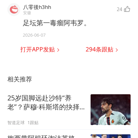
八零後h3hh
24
安徽
足坛第一毒瘤阿韦罗。
2026-06-07
打开APP发贴
294
条跟贴
相关推荐
25岁国脚远赴沙特“养
老”？萨穆·科斯塔的抉择
与C罗的引力
智道足球
1跟贴