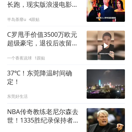
长跑，现实版浪漫电影终
章
半岛荼靡u
4跟贴
C罗甩手价值3500万欧元
超级豪宅，退役后改留沙
特深耕？
一个香蕉说球
1跟贴
37℃！东莞降温时间确
定！
东莞好生活
NBA传奇教练老尼尔森去
世！1335胜纪录保持者，
跑轰战术鼻祖！