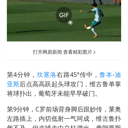
打开网易新闻 查看精彩图片
第4分钟，
坎塞洛
右路45°传中，
鲁本
-
迪
亚斯
后点高高跃起头球攻门，维古鲁单掌
将球扑出，葡萄牙未能早早破门。
第9分钟，C罗前场背身脚后跟妙传，莱奥
左路插上，内切低射一气呵成，维古鲁扑
救不及，但皮球击中立柱弹出，弗朗西斯