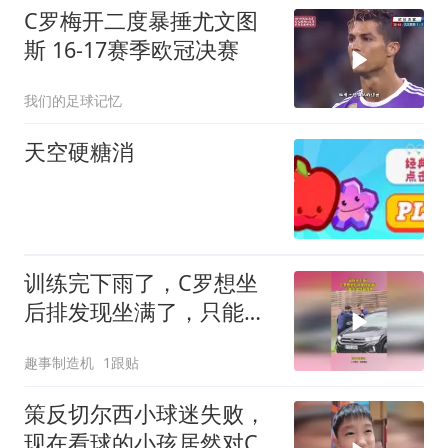
C罗梅开二度暴捶尤文图
斯 16-17赛季欧冠决赛
我们的足球记忆
天空硬糖消
训练完下雨了，C罗想坐
后排发现坐满了，只能小
跑到副驾驶
趣事制造机
1跟贴
策反切尔西小球迷失败，
现在看球的小孩居然对C