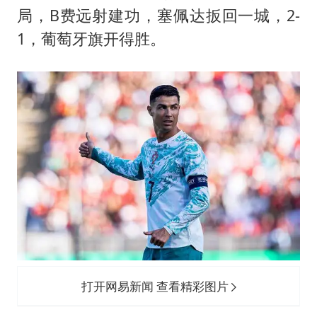
56岁刘奕君跟13岁女儿合跳
局，B费远射建功，塞佩达扳回一城，2-
大疆错失宇树
1，葡萄牙旗开得胜。
从科技创新看开局起步的时与势
打开网易新闻 查看精彩图片