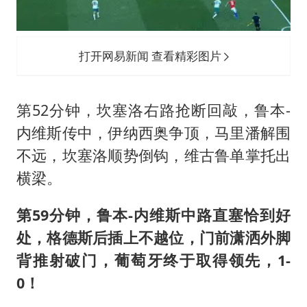
打开网易新闻 查看精彩图片
第52分钟，坎塞洛右路抢断回敲，鲁本-
内维斯传中，伊纳西奥争顶，马里潘解围
不远，坎塞洛顺势倒钩，维古鲁单掌托出
横梁。
第59分钟，鲁本-内维斯中路直塞恰到好
处，格德斯后插上不越位，门前潇洒外脚
背推射破门，葡萄牙终于取得领先，1-
0！