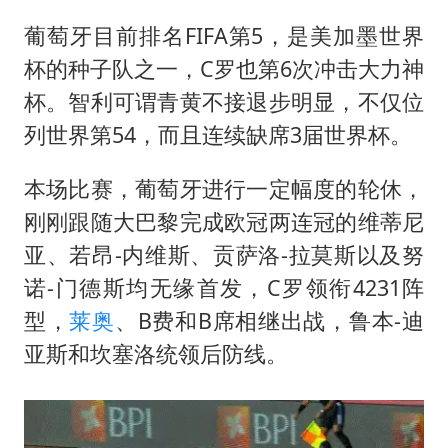
葡萄牙目前排名FIFA第5，是美加墨世界
杯的种子队之一，C罗也第6次冲击大力神
杯。智利可谓青黄不接退步明显，不仅位
列世界第54，而且连续缺席3届世界杯。
本场比赛，葡萄牙进行一定幅度的轮休，
刚刚跟随大巴黎完成欧冠两连冠的维蒂尼
亚、若昂-
内维斯
、贡萨洛-拉莫斯以及努
诺-门德斯均无缘首发，C罗领衔4231阵
型，
莱奥
、B费和B席相继出战，鲁本-迪
亚斯和坎塞洛统领后防线。