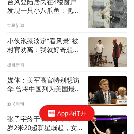
台风登陆居民在4楼窗户
发现一只小八爪鱼：晚上
已吃掉
红星新闻
小伙泡茶淡定"看风景"被
村官劝离：我就好奇想看
台风
极目新闻
媒体：美军高官特别想访
华 曾将中国列为美国最大
威胁
新民周刊
App内打开
张子宇终于有对手了，14
岁2米20超新星崛起，女