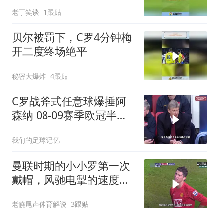
该给点球
老丁笑谈
1跟贴
贝尔被罚下，C罗4分钟梅
开二度终场绝平
秘密大爆炸
4跟贴
C罗战斧式任意球爆捶阿
森纳 08-09赛季欧冠半决
赛次回合
我们的足球记忆
曼联时期的小小罗第一次
戴帽，风驰电掣的速度，
极具观赏性的盘带
老皢尾声体育解说
3跟贴