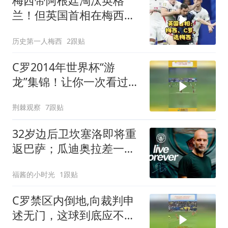
梅西带阿根廷淘汰英格
兰！但英国首相在梅西和
C罗中选梅西！
历史第一人梅西
2跟贴
C罗2014年世界杯“游
龙”集锦！让你一次看过
瘾！
荆棘观察
7跟贴
32岁边后卫坎塞洛即将重
返巴萨；瓜迪奥拉差一点
执教意大利队
福酱的小时光
1跟贴
C罗禁区内倒地,向裁判申
述无门，这球到底应不应