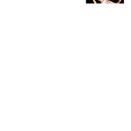
篮双塔时代要来了
蕾爸退休日记
难怪穆杰塔巴不现身 伊
朗"女内鬼"被抓或泄露大
量机密
混沌录
央媒发文正式官宣，翁帆
新身份不负杨振宁生前嘱
托
一口娱乐
硬气！李在明直接对美军
撂狠话，还称全世界能打
赢韩国的只有4国
铁锤侃侃而谈
热搜