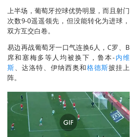
上半场，葡萄牙控球优势明显，而且射门
次数9-0遥遥领先，但没能转化为进球，
双方互交白卷。
易边再战葡萄牙一口气连换6人，C罗、B
席和塞梅多等人均被换下，鲁本-
内维
斯
、达洛特、伊纳西奥和
格德斯
披挂上
阵。