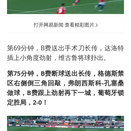
打开网易新闻 查看精彩图片
第69分钟，B费送出手术刀长传，达洛特
插上小角度劲射，维古鲁将球扑出。
第75分钟，B费断球送出长传，格德斯禁
区右侧倒三角回敲，弗朗西斯科-孔塞桑
做球，B费跟上劲射再下一城，葡萄牙锁
定胜局，2-0！