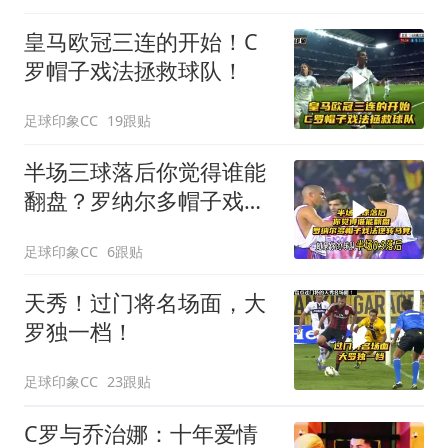
皇马欧冠三连的开始！C
罗帽子戏法拯救球队！
足球印象CC
19跟贴
半场三球落后你觉得谁能
翻盘？罗纳尔多帽子戏法
逆转马竞！
足球印象CC
6跟贴
天秀！过门将名场面，大
罗独一档！
足球印象CC
23跟贴
C罗与乔治娜：十年爱情