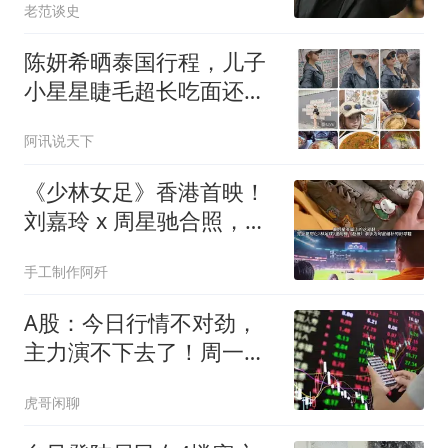
老范谈史
陈妍希晒泰国行程，儿子
小星星睫毛超长吃面还
乖，陈晓去了演唱会
阿讯说天下
《少林女足》香港首映！
刘嘉玲 x 周星驰合照，佩
戴劳力士彩虹迪！
手工制作阿歼
A股：今日行情不对劲，
主力演不下去了！周一下
午务必听我一句劝
虎哥闲聊