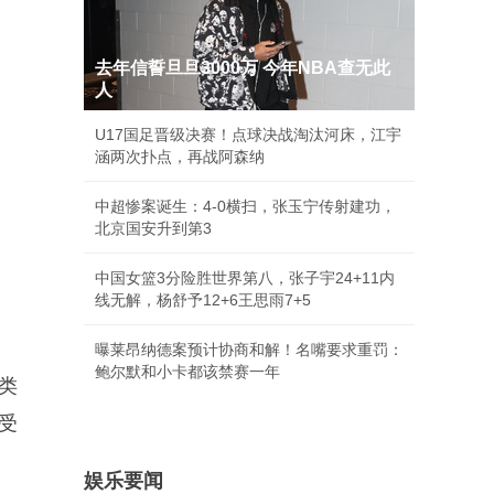
去年信誓旦旦3000万 今年NBA查无此
人
U17国足晋级决赛！点球决战淘汰河床，江宇
涵两次扑点，再战阿森纳
中超惨案诞生：4-0横扫，张玉宁传射建功，
北京国安升到第3
中国女篮3分险胜世界第八，张子宇24+11内
线无解，杨舒予12+6王思雨7+5
曝莱昂纳德案预计协商和解！名嘴要求重罚：
鲍尔默和小卡都该禁赛一年
这类
受
娱乐要闻