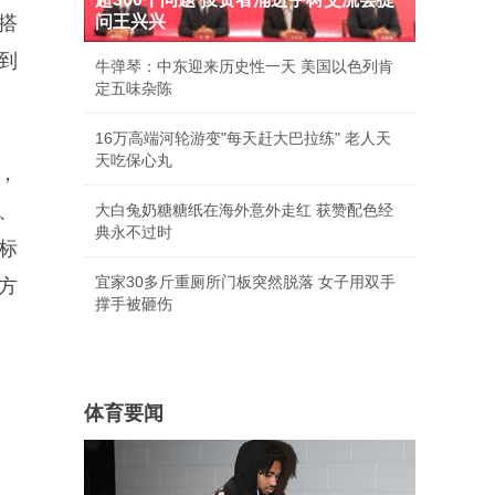
组搭
问王兴兴
达到
牛弹琴：中东迎来历史性一天 美国以色列肯
定五味杂陈
16万高端河轮游变"每天赶大巴拉练" 老人天
天吃保心丸
器，
片、
大白兔奶糖糖纸在海外意外走红 获赞配色经
典永不过时
标
宜家30多斤重厕所门板突然脱落 女子用双手
方
撑手被砸伤
体育要闻