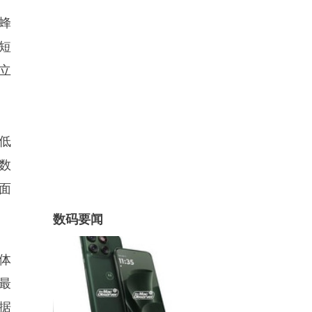
 蜂
短
立
低
数
面
数码要闻
体
最
据