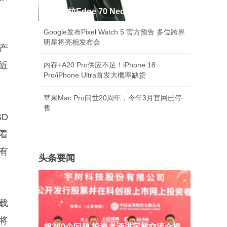
摩托罗拉Edge 70 Neo渲染图首曝
。
Google发布Pixel Watch 5 官方预告 多位跨界
明星将亮相发布会
该产
近
内存+A20 Pro供应不足！iPhone 18
Pro/iPhone Ultra首发大概率缺货
苹果Mac Pro问世20周年，今年3月官网已停
售
SD
看
有
头条要闻
载
，将
超360个问题 投资者涌进宇树交流会提