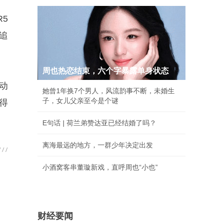
R5
纯追
周也热恋结束，六个字暴露单身状态
动
她曾1年换7个男人，风流韵事不断，未婚生
子，女儿父亲至今是个谜
得
E句话 | 荷兰弟赞达亚已经结婚了吗？
离海最远的地方，一群少年决定出发
小酒窝客串董璇新戏，直呼周也“小也”
财经要闻