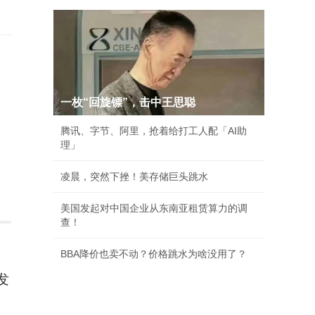
一枚“回旋镖”，击中王思聪
腾讯、字节、阿里，抢着给打工人配「AI助
理」
凌晨，突然下挫！美存储巨头跳水
美国发起对中国企业从东南亚租赁算力的调
查！
BBA降价也卖不动？价格跳水为啥没用了？
发