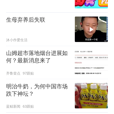
生母弃养后失联
沐小作爱生活
山姆超市落地烟台进展如
何？最新消息来了
齐鲁壹点
97跟贴
明治牛奶，为何中国市场
跌下神坛？
蓝鲸新闻
63跟贴