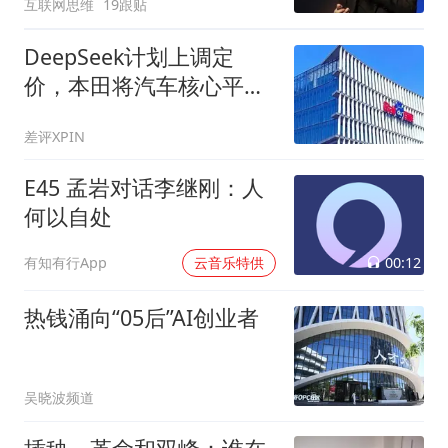
互联网思维
19跟贴
DeepSeek计划上调定
价，本田将汽车核心平台
开发外包给印度，百度入
差评XPIN
局AI办公，张一鸣称字节
不会依赖AI蒸馏技术，这
E45 孟岩对话李继刚：人
就是今天的其他大新闻！
何以自处
00:12
有知有行App
云音乐特供
热钱涌向“05后”AI创业者
吴晓波频道