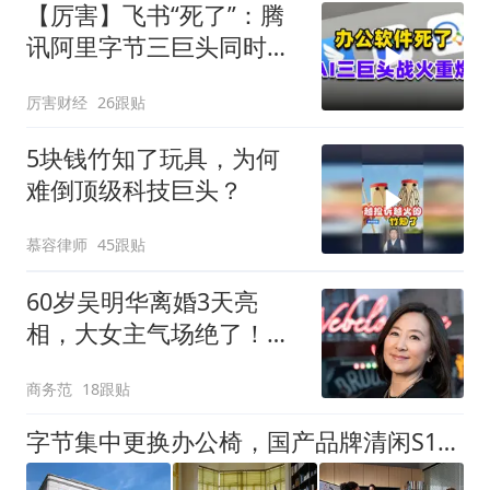
【厉害】飞书“死了”：腾
讯阿里字节三巨头同时掀
了软件的桌子
厉害财经
26跟贴
5块钱竹知了玩具，为何
难倒顶级科技巨头？
慕容律师
45跟贴
60岁吴明华离婚3天亮
相，大女主气场绝了！蔡
崇信娶她为啥被说“高
商务范
18跟贴
攀”？
字节集中更换办公椅，国产品牌清闲S1替换美国大牌