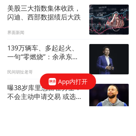
美股三大指数集体收跌，
闪迪、西部数据绩后大跌
界面新闻
139万辆车、多起起火、
一句“零燃烧”：余承东的
数学是跟谁学的
民间胡扯老哥
App内打开
曝38岁库里想留在勇士！
不会主动申请交易 或选择
降薪帮助球队
罗说NBA
按摩师回忆马拉多纳临终