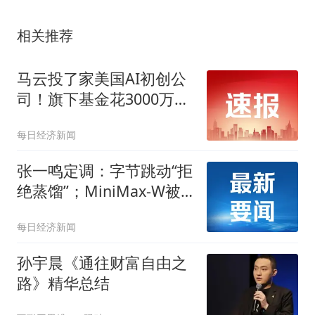
相关推荐
马云投了家美国AI初创公
司！旗下基金花3000万美
元投资美国AI保险初创公
每日经济新闻
司Corgi，其在旧金山开
24/7咖啡馆被人熟知，估
张一鸣定调：字节跳动“拒
值飙升引关注
绝蒸馏”；MiniMax-W被
纳入港股通｜未来商业早
每日经济新闻
参
孙宇晨《通往财富自由之
路》精华总结