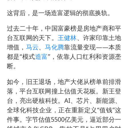
这背后，是一场造富逻辑的彻底换轨。
过去二十年，中国富豪榜是房地产商和平
台互联网的天下。
王健林
、许家印靠土地
增值，
马云
、
马化腾
靠流量变现——本质
都是“模式
造富
”，依靠人口红利和资源垄
断。
如今，旧王退场，地产大佬从榜单前排滑
落，平台互联网撞上估值天花板。新王登
台，亮出硬核科技。AI、芯片、新能源、
全球化科技企业，正在重新定义“值钱”这
件事。字节估值5500亿美元，逼近部分一