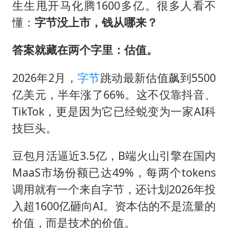
宇树科技 打新
生生甩开
马化腾
1600多亿。很多人看不
美股三大指数集体收跌 西数跌超13%
懂：
字节没上市，钱从哪来？
女子利用漏洞0元薅走3000多件家电
答案就藏在两个字里：估值。
多地要求领导干部带头休假
2026年2月，
字节
跳动最新估值飙到5500
泰国一女公务员妆容引争议 本人回应
亿美元，半年涨了66%。这不仅靠抖音、
台风白海豚进入48小时警戒线
TikTok，更是因为它已经蜕变为一家AI科
27岁女子成组织卖淫集团主犯被通缉
技巨头。
奋进开新局 实干挑大梁
豆包月活逼近3.5亿，B端火山引擎在国内
MaaS市场份额已达49%，每两个tokens
调用就有一个来自字节，还计划2026年投
入超1600亿砸向AI。资本估的不是流量的
价值，而是技术的价值。