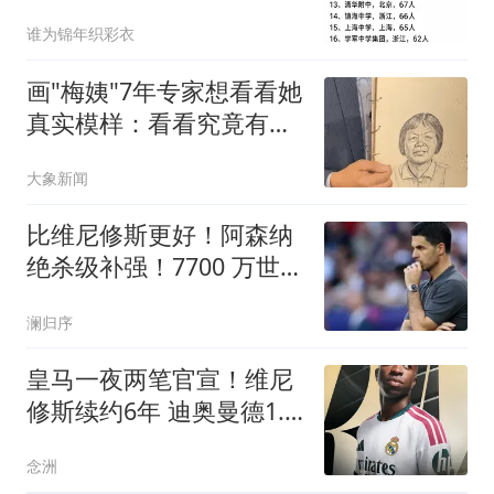
看看你的高中有几人？
谁为锦年织彩衣
画"梅姨"7年专家想看看她
真实模样：看看究竟有几
分像
大象新闻
比维尼修斯更好！阿森纳
绝杀级补强！7700 万世界
级爆点主动来投
澜归序
皇马一夜两笔官宣！维尼
修斯续约6年 迪奥曼德1.4
亿转会费创纪录
念洲