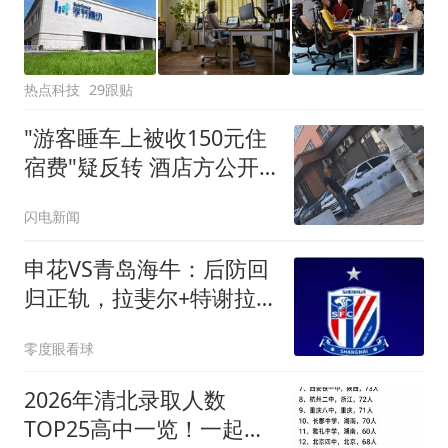
热点科技
29跟贴
"游客睡车上被收150元住
宿费"疑反转 酒店方公开
辟谣
闪电新闻
申花VS青岛海牛：后防回
归正轨，拉斐尔+特谢拉
领衔，阿苏埃冲锋
零度眼看球
2026年清北录取人数
TOP25高中一览！一起来