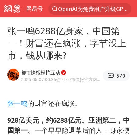
网易号
OpenAI为免费用户升级GPT-5.6 Luna
以“新”破局 首发经济点亮城市消费活力
张一鸣6288亿身家，中国第
部分观众入场受阻 浙江省博物馆致歉
一！财富还在疯涨，字节没上
U17国足三战全胜
市，钱从哪来?
我国编制完成新版全月地质图
法国下周开始禁止未经同意的电话营销
都市快报橙柿互动
670
台风白海豚登陆地点更新
2026-06-07 00:36
·浙江
·都市快报官方网易号
巡查组提问 工作人员偷用手机查答案
看守所辅警收受10万获刑1年
张一鸣
的财富还在疯涨。
国家气候中心：8月将有4轮高温过程，部分地区可达40℃～45℃
928亿美元，约6288亿元。亚洲第二，中
郑国霖回应去景区上班被保安拦下
国第一。
一个早早隐退幕后的人，身家硬