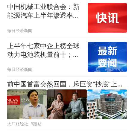
中国机械工业联合会：新
能源汽车上半年渗透率达
49.6%；韩国上半年销售
每日经济新闻
电车中超三分之一为中国
制造 | 汽车早参
上半年七家中企上榜全球
动力电池装机量前十；工
业硅供给端收缩预期升温
每日经济新闻
| 新能源早参
前中国首富突然回国，斥巨资“抄底”上海核心楼盘
大厂财经社
3跟贴