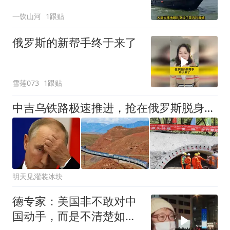
为，深陷双重死局的普京
一饮山河
1跟贴
难道只能认栽？
俄罗斯的新帮手终于来了
雪莲073
1跟贴
中吉乌铁路极速推进，抢在俄罗斯脱身之前，彻底锁死中亚格局
明天见灌装冰块
德专家：美国非不敢对中
国动手，而是不清楚如何