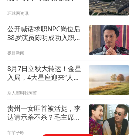
武器
环球网资讯
公开喊话求职NPC岗位后
38岁演员陈明成功入职万
岁山
极目新闻
8月7日立秋大转运！金星
入局，4大星座迎来“人缘
与财富”双巅峰
别人都叫我阿螫
贵州一女匪首被活捉，李
达请示杀不杀？毛主席：
这个人不能杀
芊芊子吟