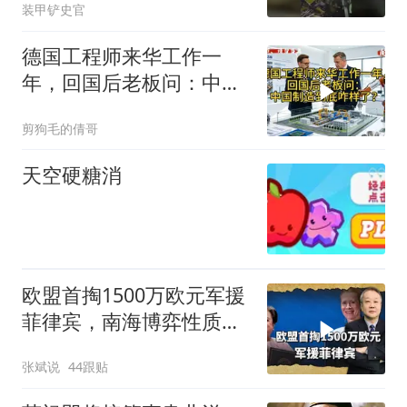
装甲铲史官
德国工程师来华工作一
年，回国后老板问：中国
制造到底咋样了？
剪狗毛的倩哥
天空硬糖消
欧盟首掏1500万欧元军援
菲律宾，南海博弈性质彻
底变了
张斌说
44跟贴