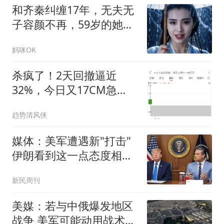
和齐秦纠缠17年，无夫无
子容颜不再，59岁的她却
又一次让全网惊叹！
妈咪OK
杀疯了！2天回撤逼近
32%，今日又17CM急
跌，一批追高盘直接站
趋势清风侠
岗！
媒体：美军遭遇新"打击"
伊朗看到这一点态度相当
强硬
新民周刊
美媒：若与中俄爆发地区
战争 美军可能动用战术核