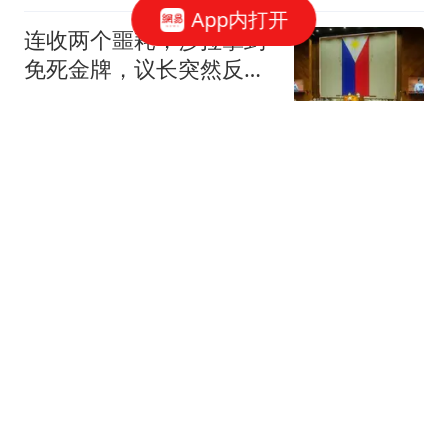
App内打开
连收两个噩耗，莎拉拿到
免死金牌，议长突然反
水，马科斯输惨了！
勇士军武闲谈
8.7八百万操作|决定了！
A股大龙今天继续大动
作！
龙行天下虎
23岁博士生确诊胃癌晚期
做22次化疗后体重下降了
40斤
极目新闻
2.75亿先生！33岁+伤