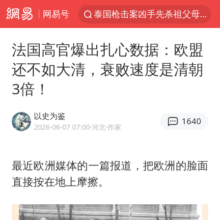
网易号
泰国枪击案凶手先杀祖父母后行凶
官方通报教师招聘笔试前13名被淘汰
法国高官爆出扎心数据：欧盟
女子开一天一夜空调后二氧化碳中毒
还不如大清，衰败速度是清朝
泰国校园枪击案死亡人数升至7人
3倍！
汪峰阻止14岁女儿买大牌
曝美拒绝乌增购“爱国者”导弹请求
以史为鉴
1640
“立秋的第一杯奶茶”又爆单了
2026-06-07 07:00
·河北
·作家
河南回应带薪错峰休假通知引争议
王力宏演唱会黄牛带观众藏匿被查获
最近欧洲媒体的一篇报道，把欧洲的脸面
直接按在地上摩擦。
男子杀人后逃进深山21年活得像野人
27岁女子组织卖淫集团被悬赏通缉