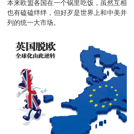
本来欧盟各国在一个锅里吃饭，虽然互相
也有磕磕绊绊，但好歹是世界上和中美并
列的统一大市场。