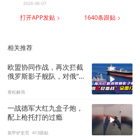
2026-06-07
打开APP发贴
1640
条跟贴
相关推荐
欧盟协同作战，再次拦截
俄罗斯影子舰队，对俄“放
血战”全面打响
青松解局
一战德军大红九盒子炮，
配上枪托打的过瘾
装甲铲史官
413跟贴