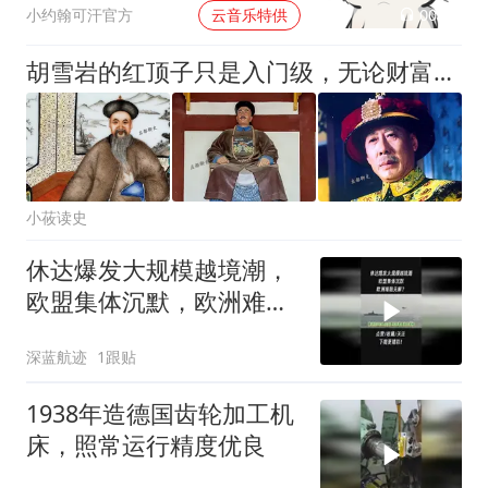
00:02
小约翰可汗官方
云音乐特供
胡雪岩的红顶子只是入门级，无论财富还是荣誉都远逊乾隆朝江春
小莜读史
休达爆发大规模越境潮，
欧盟集体沉默，欧洲难题
无解？2
深蓝航迹
1跟贴
1938年造德国齿轮加工机
床，照常运行精度优良