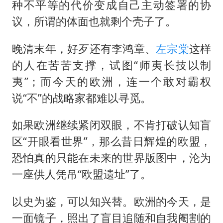
种不平等的代价变成自己主动签署的协
议，所谓的体面也就剩个壳子了。
晚清末年，好歹还有
李鸿章
、
左宗棠
这样
的人在苦苦支撑，试图“师夷长技以制
夷”；而今天的欧洲，连一个敢对霸权
说“不”的战略家都难以寻觅。
如果欧洲继续紧闭双眼，不肯打破认知盲
区“开眼看世界”，那么昔日辉煌的欧盟，
恐怕真的只能在未来的世界版图中，沦为
一座供人凭吊“欧盟遗址”了。
以史为鉴，可以知兴替。欧洲的今天，是
一面镜子，照出了盲目追随和自我阉割的