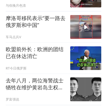
行动
与你挽月色清
摩洛哥移民表示“要一路去
俄罗斯和中国”
车马点兵V
欧盟前外长：欧洲的团结
已在休达消亡
RT今日俄罗斯
去年八月，两位海警战士
牺牲在维护黄岩岛主权的
行动中
罗富强说