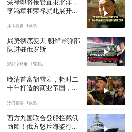
荣禄即将接管直隶北洋，
李鸿章和荣禄就此展开巅
峰对决
沐木看剧
1跟贴
局势彻底变天 朝鲜导弹部
队进驻俄罗斯
观武论烽烟
15跟贴
晚清首富胡雪岩，耗时二
十年打造的商业帝国，在
一夕之间土崩瓦解
冷门精选
1跟贴
西方九国联合登船拦截俄
商船！俄方怒斥海盗行