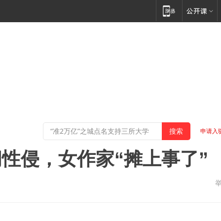
申请入
性侵，女作家“摊上事了”