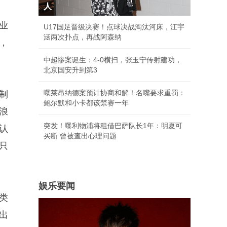
人
业
U17国足晋级决赛！点球决战淘汰河床，江宇
涵两次扑点，再战阿森纳
，
中超惨案诞生：4-0横扫，张玉宁传射建功，
北京国安升到第3
曝莱昂纳德案预计协商和解！名嘴要求重罚：
制
鲍尔默和小卡都该禁赛一年
浪
突发！曝利物浦将租借巴萨队长1年：明夏可
应认
买断 曾被查出心理问题
只
娱乐要闻
类
出