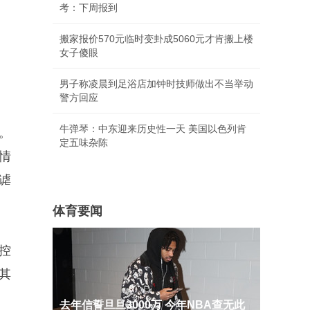
考：下周报到
搬家报价570元临时变卦成5060元才肯搬上楼
女子傻眼
男子称凌晨到足浴店加钟时技师做出不当举动
警方回应
牛弹琴：中东迎来历史性一天 美国以色列肯
。
定五味杂陈
的情
谑
体育要闻
控
其
去年信誓旦旦3000万 今年NBA查无此