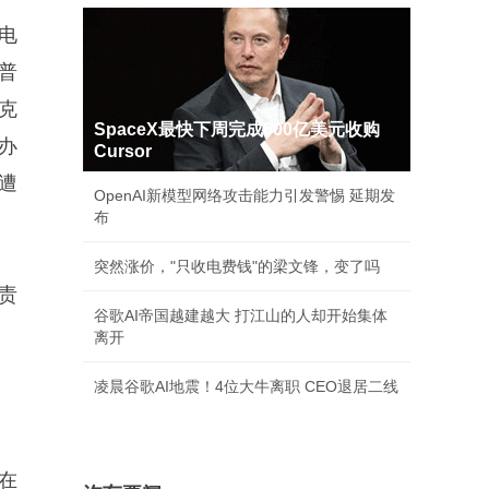
电
普
克
SpaceX最快下周完成600亿美元收购
办
Cursor
遭
OpenAI新模型网络攻击能力引发警惕 延期发
布
突然涨价，"只收电费钱"的梁文锋，变了吗
责
谷歌AI帝国越建越大 打江山的人却开始集体
离开
凌晨谷歌AI地震！4位大牛离职 CEO退居二线
在