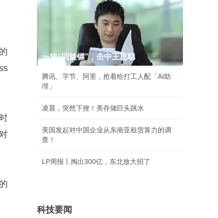
的
一枚“回旋镖”，击中王思聪
s
腾讯、字节、阿里，抢着给打工人配「AI助
理」
凌晨，突然下挫！美存储巨头跳水
时
美国发起对中国企业从东南亚租赁算力的调
对
查！
LP周报丨掏出300亿，东北放大招了
的
。
科技要闻