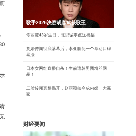
前
歌手2026决赛胡彦斌获歌王
。
佟丽娅43岁生日，陈思诚零点送祝福
0
复婚传闻彻底落幕后，李亚鹏凭一个举动口碑
暴涨
日本女网红直播自杀！生前遭韩男团粉丝网
暴！
示
二胎传闻真相揭开，赵丽颖如今成内娱一大赢
家
请
无
财经要闻