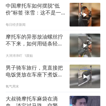
中国摩托车如何摆脱“低
价”标签 张雪：这不是一
个品牌的事
每日经济新闻
摩托车的异形放油螺丝拧
不下来，如何用链条轻松
搞定？
大沛沛沛吖
1跟贴
男子骑车旅行，竟直接把
电饭煲放在车座下煮饭，
网友：真的太危险了
氧气周末
大叔骑摩托车麻袋在滴
血，淡定过马路，交警立