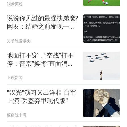
我爱英超
说说你见过的最强扶弟魔?
网友：结婚之前发现一律
都是喜事
另子维爱读史
地面打不穿，“空战”打不
停：普京“换将”直面消耗
战？
上观新闻
"汉光"演习又出洋相 台军
上演"丢盔弃甲现代版"
枢密院十号