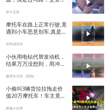
马报警
影中见影
摩托车在路上正常行驶,竟
遇到小车恶意别车,真是太
没素质了!
有料搞笑站
小伙用电钻代替发动机，
结果万万没想到，用冲击
钻速度更快！
趣萌生活馆
3跟贴
小偷叫3辆货拉拉拖走价
值20万摩托车！车主竟然
完全不知情！
树懒小结界