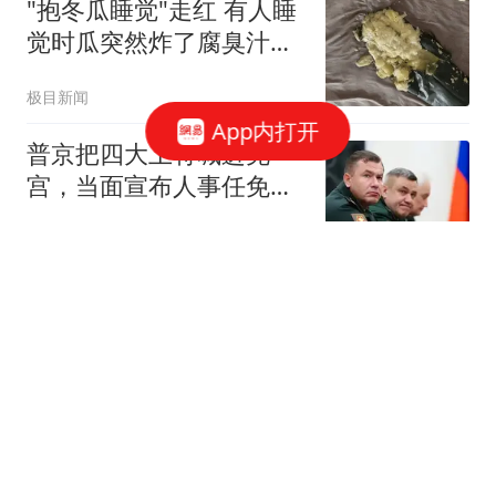
"抱冬瓜睡觉"走红 有人睡
觉时瓜突然炸了腐臭汁水
流出
极目新闻
App内打开
普京把四大上将喊进克
宫，当面宣布人事任免，
2人被就地解除兵权
军情观察家
赵松源超神一战！1分钟
传射建功，头球送助攻，
无解远射世界波
奥拜尔
李弘权澳洲度假，主动放
弃1200万顶薪，前途无