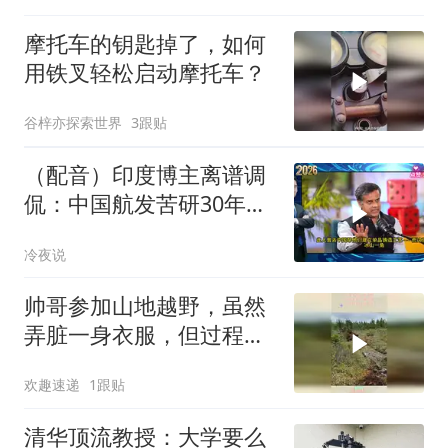
摩托车的钥匙掉了，如何
用铁叉轻松启动摩托车？
谷梓亦探索世界
3跟贴
（配音）印度博主离谱调
侃：中国航发苦研30年，
印度打几个电话就造出旋
冷夜说
转爆震发动机？真相戳破
泡沫
帅哥参加山地越野，虽然
弄脏一身衣服，但过程却
极其解压
欢趣速递
1跟贴
清华顶流教授：大学要么