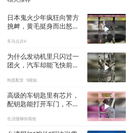
日本鬼火少年疯狂向警方
挑衅，黄毛挺身而出怒踹
摩托车
车马点兵V
为什么发动机里只闪过一
团火，汽车却能飞快前
进？
狗蛋配音
9跟贴
高级的车钥匙里有芯片，
配钥匙能打开车门，不点
火发动机不工作
生活慢聊你我他