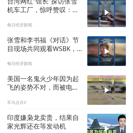
台湾网红“馆长”探访张雪
机车工厂，惊呼赞叹：中
国机车第一！张雪拿出冠
每日经济新闻
军香槟一起分享
张雪和李书福《对话》节
目现场共同观看WSBK，
张雪说争取下一站再赢
每日经济新闻
美国一名鬼火少年因为起
飞的姿势不对，而被电线
绊倒受伤
车马点兵V
印度嫌枭龙卖贵，结果自
家光辉还在等发动机