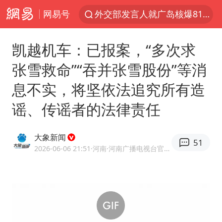
网易号
吉林一“温度计大楼”读数爆表
台风白海豚影响中国已成定局
凯越机车：已报案，“多次求
法国下周开始禁止未经同意的电话营销
张雪救命”“吞并张雪股份”等消
多地要求领导干部带头休假
息不实，将坚依法追究所有造
27岁女子成组织卖淫集团主犯被通缉
谣、传谣者的法律责任
我国编制完成新版全月地质图
U17国足1分钟轰2球
大象新闻
51
中国“五箭齐发”反制美国
2026-06-06 21:51
·河南
·河南广播电视台官方网易号
女子利用漏洞0元薅走3000多件家电
泰国一女公务员妆容引争议 本人回应
郑国霖回应去景区上班被保安拦下