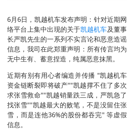
感觉全东北都在等7号
80后女柜员逆袭成4200亿银行副行长
6月6日，凯越机车发布声明：针对近期网
奋进开新局 实干挑大梁
络平台上集中出现的关于
凯越机车
及董事
长严凯先生的一系列不实言论和恶意造谣
信息，我司在此郑重声明：所有传言均为
无中生有、蓄意捏造，纯属恶意抹黑。
近期有别有用心者编造并传播 "凯越机车
资金链断裂即将破产""凯越撑不住了多次
求张雪救命""凯越销量跌三成，严凯急了
找张雪""凯越最大的败笔，不是没留住张
雪，而是连他36%的股份都吞完" 等虚假
信息。