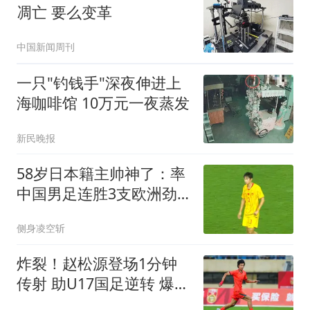
凋亡 要么变革
中国新闻周刊
一只"钓钱手"深夜伸进上
海咖啡馆 10万元一夜蒸发
新民晚报
58岁日本籍主帅神了：率
中国男足连胜3支欧洲劲
旅，以头名晋级明日之星
侧身凌空斩
冠军杯四强
炸裂！赵松源登场1分钟
传射 助U17国足逆转 爆射
世界波打懵德甲劲旅