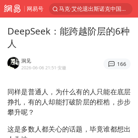
马克·艾伦退出斯诺克中国公开赛
网易号
郑丽文：台湾从来没有“独立”过
新疆优化调整景区内自驾服务费
DeepSeek：能跨越阶层的6种
情侣在平潭拍日出时坠崖致一死一伤
人
茅台部分直营店飞天茅台提价
洞见
白海豚将正面袭击贯穿浙江
166
2026-06-06 21:51
·安徽
酒店回应车内过夜被收150元
黄金牛市回来了吗
同样是普通人，为什么有的人只能在底层
酒店花洒现排泄物住客索赔遭拒
挣扎，有的人却能打破阶层的桎梏，步步
杭州全市有序停课
攀升呢？
上四休三，但降薪1000元，你接受吗？
这是多数人都关心的话题，毕竟谁都想出
泰国初中生饮弹自尽前开了26枪