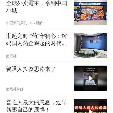
全球外卖霸主，杀到中国
小城
中国新闻周刊
137跟贴
潮起之时 “药”守初心：解
码国内药企崛起的时代答
案
财联社
普通人投资思路来了
财经林妹妹
普通人最大的愚蠢，过早
暴露自己的底牌！