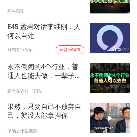
阿斗归来
E45 孟岩对话李继刚：人
何以自处
00:12
有知有行App
云音乐特供
永不倒闭的4个行业，普
通人也能去做，一辈子衣
食无忧
豪哥在农村
1跟贴
果然，只要自己不放弃自
己，就没人能拿捏你
汤汤是小生活家