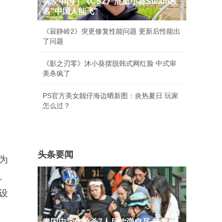
我爱中国！《CS2》混血小将Steam改
名"中国人能飞"
《寂静岭2》突更修复性能问题 更新后性能出
了问题
《影之刃零》沐小葵摆脱韩式网红脸 中式审
美杀疯了
PS官方美女靓仔海边晒新图：炎热夏日 玩家
怎么过？
头条要闻
为
、
设
泰国中学生枪杀7人后饮弹自尽 曾看别