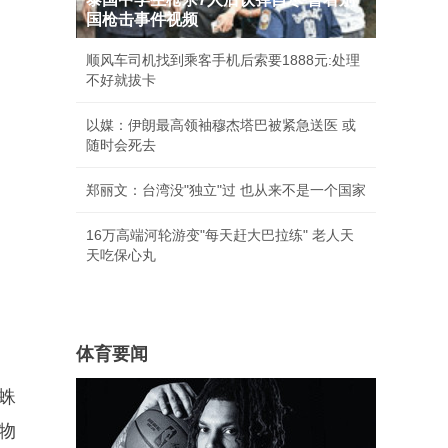
国枪击事件视频
顺风车司机找到乘客手机后索要1888元:处理
不好就拔卡
以媒：伊朗最高领袖穆杰塔巴被紧急送医 或
随时会死去
郑丽文：台湾没"独立"过 也从来不是一个国家
16万高端河轮游变"每天赶大巴拉练" 老人天
天吃保心丸
体育要闻
蛛
物