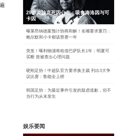
遍
29岁克拉克死因公布：吸食海洛因与可
卡因
曝莱昂纳德案预计协商和解！名嘴要求重罚：
鲍尔默和小卡都该禁赛一年
突发！曝利物浦将租借巴萨队长1年：明夏可
买断 曾被查出心理问题
硬刚足协！中超队官方要求换主裁 列出3大争
议比赛：鲁能全上榜
韩国足协：为最近事件引发的疑虑道歉，但不
当行为从未发生
娱乐要闻