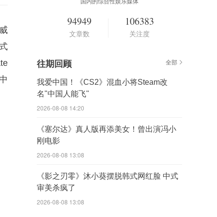
国内的综合性娱乐媒体
94949
106383
漫威
文章数
关注度
式
te
往期回顾
全部
中
我爱中国！《CS2》混血小将Steam改
名"中国人能飞"
2026-08-08 14:20
《塞尔达》真人版再添美女！曾出演冯小
刚电影
2026-08-08 13:08
《影之刃零》沐小葵摆脱韩式网红脸 中式
审美杀疯了
2026-08-08 13:08