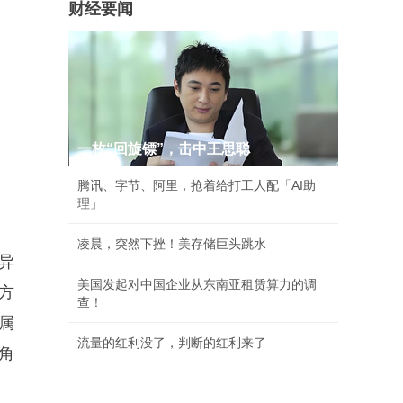
财经要闻
一枚“回旋镖”，击中王思聪
腾讯、字节、阿里，抢着给打工人配「AI助
理」
凌晨，突然下挫！美存储巨头跳水
异
美国发起对中国企业从东南亚租赁算力的调
方
查！
属
流量的红利没了，判断的红利来了
角