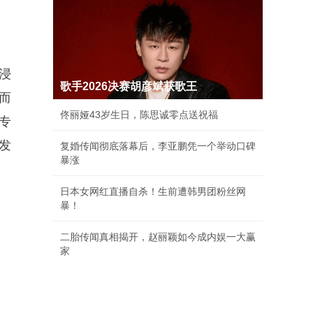
浸
歌手2026决赛胡彦斌获歌王
而
佟丽娅43岁生日，陈思诚零点送祝福
专
发
复婚传闻彻底落幕后，李亚鹏凭一个举动口碑
暴涨
日本女网红直播自杀！生前遭韩男团粉丝网
暴！
二胎传闻真相揭开，赵丽颖如今成内娱一大赢
家