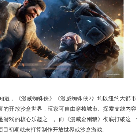
知道，《漫威蜘蛛侠》《漫威蜘蛛侠2》均以纽约大都市
度的开放沙盒世界，玩家可自由穿梭城市、探索支线内容
是游戏的核心乐趣之一。而《漫威金刚狼》彻底打破这一
项目初期就未打算制作开放世界或沙盒游戏。