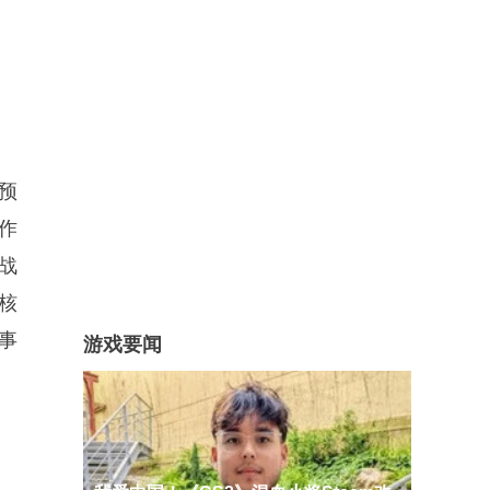
预
作
战
作核
事
游戏要闻