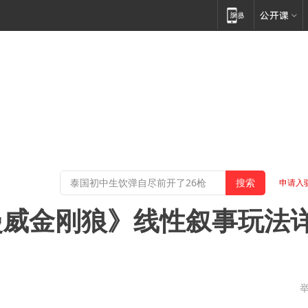
申请入
漫威金刚狼》线性叙事玩法