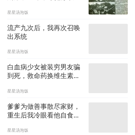
体的账算清楚
星星汤泡饭
流产九次后，我再次召唤
出系统
星星汤泡饭
白血病少女被装穷男友骗
到死，救命药换维生素，
看清他后全校炸了
星星汤泡饭
爹爹为做善事散尽家财，
重生后我冷眼看他自食恶
果
星星汤泡饭