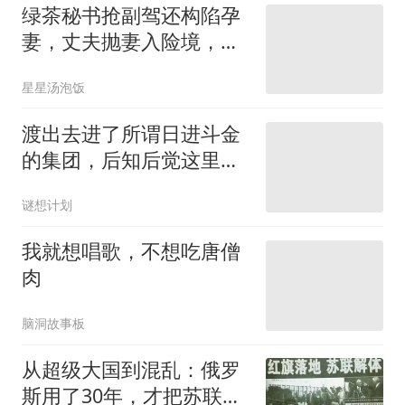
绿茶秘书抢副驾还构陷孕
妻，丈夫抛妻入险境，铁
证曝光全网怒了
星星汤泡饭
渡出去进了所谓日进斗金
的集团，后知后觉这里是
危险的陷阱
谜想计划
我就想唱歌，不想吃唐僧
肉
脑洞故事板
从超级大国到混乱：俄罗
斯用了30年，才把苏联解