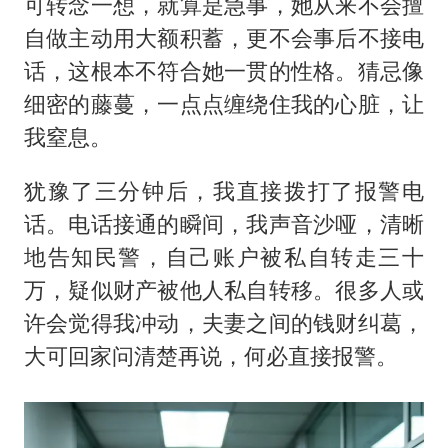
可转念一想，就算是急事，她从来不会擅
自做主动用大额积蓄，更不会事后不接电
话，这根本不符合她一贯的性格。猜忌像
细密的藤蔓，一点点缠绕住我的心脏，让
我窒息。
犹豫了三分钟后，我直接拨打了报警电
话。电话接通的瞬间，我声音沙哑，清晰
地告知民警，自己账户被私自转走三十
万，疑似财产被他人私自转移。很多人或
许会觉得我冲动，夫妻之间的钱财纠葛，
大可回家问清楚再说，何必直接报警。