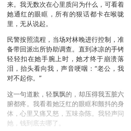
来。我无数次在心里质问为什么，可看着
她通红的眼眶，所有的狠话都卡在喉咙
里，无从说起。
民警按照流程，当场对林晚进行控制，准
备带回派出所协助调查。直到冰凉的手铐
轻轻扣在她手腕上时，她才终于崩溃落
泪，抬头看向我，声音哽咽：“老公，我
对不起你。”
这一句道歉，轻飘飘的，却压得我五脏六
腑都疼。我看着她泛红的眼眶和颤抖的身
体，心里又痛又怒，五味杂陈。我轻声问
她，钱到底去哪了。