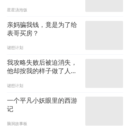
星星汤泡饭
亲妈骗我钱，竟是为了给
表哥买房？
谜想计划
我攻略失败后被迫消失，
他却按我的样子做了人
偶，喊她老婆
谜想计划
一个平凡小妖眼里的西游
记
脑洞故事板