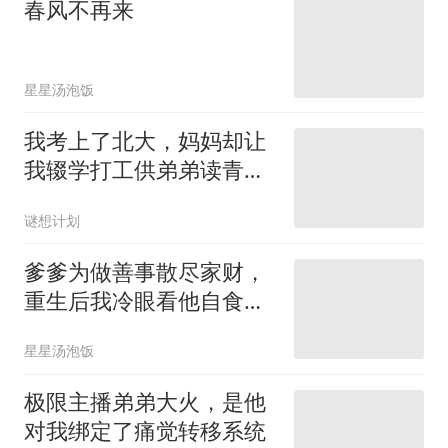
春风不再来
星星汤泡饭
我考上了北大，妈妈却让
我辍学打工供弟弟读青
鸟？
谜想计划
爹爹为做善事散尽家财，
重生后我冷眼看他自食恶
果
星星汤泡饭
极限主播弟弟大火，是他
对我绑定了痛觉转移系统