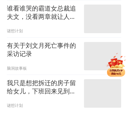
谁看谁哭的霸道女总裁追
夫文，没看两章就让人破
防了！
谜想计划
有关于刘文月死亡事件的
采访记录
分享单篇
佣金3元
脑洞故事板
分享购买VIP
佣金14元
分享单篇
我只是想把拆迁的房子留
佣金3元
给女儿，下班回来见到的
就是女儿的尸体
谜想计划